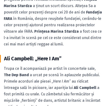
Marina Sturdza
a ţinut un scurt discurs. Alteţea Sa a
povestit celor prezenţi despre cei 20 de ani de
Fundaţia
FARA
în România, despre reuşitele fundaţiei, cerându-le
celor prezenţi ajutorul pentru realizarea proiectelor
viitoare ale FARA.
Prinţesa Marina Sturdza
a fost cea ce
l-a invitat în scenă pe cel ce este considerat unul dintre
cei mai mari artişti reggae al lumii.
Ali Campbell: „Here I Am”
Trupa ce îl acompaniază pe artist în concertele sale,
The Dep Band
a urcat pe scenă în aplauzele publicului.
Primele acorduri ale piesei „
Here I Am
” au ridicat
întreaga sală în picioare, iar apariţia lui
Ali Campbell
a
fost primită cu urale. Cu zâmbetul său fermăcător şi
mişcările „fierbinţi” de dans, artistul britanic a încântat