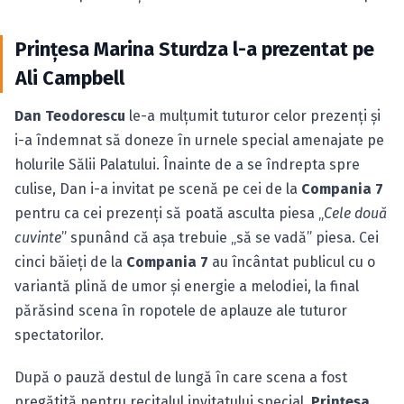
Prinţesa Marina Sturdza l-a prezentat pe
Ali Campbell
Dan Teodorescu
le-a mulţumit tuturor celor prezenţi şi
i-a îndemnat să doneze în urnele special amenajate pe
holurile Sălii Palatului. Înainte de a se îndrepta spre
culise, Dan i-a invitat pe scenă pe cei de la
Compania 7
pentru ca cei prezenţi să poată asculta piesa „
Cele două
cuvinte
” spunând că aşa trebuie „să se vadă” piesa. Cei
cinci băieţi de la
Compania 7
au încântat publicul cu o
variantă plină de umor şi energie a melodiei, la final
părăsind scena în ropotele de aplauze ale tuturor
spectatorilor.
După o pauză destul de lungă în care scena a fost
pregătită pentru recitalul invitatului special,
Prinţesa