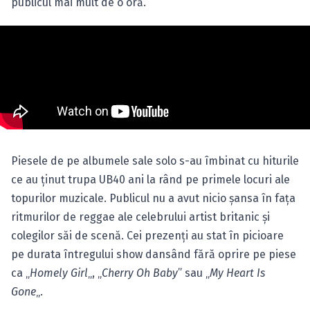
publicul mai mult de o oră.
Piesele de pe albumele sale solo s-au îmbinat cu hiturile
ce au ţinut trupa UB40 ani la rând pe primele locuri ale
topurilor muzicale. Publicul nu a avut nicio şansa în faţa
ritmurilor de reggae ale celebrului artist britanic şi
colegilor săi de scenă. Cei prezenţi au stat în picioare
pe durata întregului show dansând fără oprire pe piese
ca „
Homely Girl
„, „
Cherry Oh Baby
” sau „
My Heart Is
Gone
„.