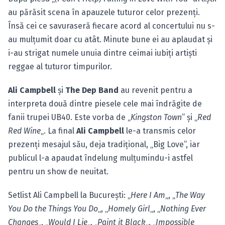
au părăsit scena în apauzele tuturor celor prezenţi.
Însă cei ce savuraseră fiecare acord al concertului nu s-
au mulţumit doar cu atât. Minute bune ei au aplaudat şi
i-au strigat numele unuia dintre ceimai iubiţi artişti
reggae al tuturor timpurilor.
Ali Campbell
şi
The Dep Band
au revenit pentru a
interpreta două dintre piesele cele mai îndrăgite de
fanii trupei UB40. Este vorba de „
Kingston Town
” şi „
Red
Red Wine
„. La final
Ali Campbell
le-a transmis celor
prezenţi mesajul său, deja tradiţional, „Big Love”, iar
publicul l-a apaudat îndelung mulţumindu-i astfel
pentru un show de neuitat.
Setlist Ali Campbell la Bucureşti: „
Here I Am
„, „
The Way
You Do the Things You Do
„, „
Homely Girl
„, „
Nothing Ever
Changes
„, „
Would I Lie
„, „
Paint it Black
„, „
Impossible