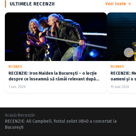
ULTIMELE RECENZII
Vezi toate →
RECENZII
RECENZII
RECENZIE: Iron Maiden la București – o lecție
RECENZIE: Me
despre ce înseamnă să rămâi relevant după
oameni și o 
cincizeci de ani (FOTO)
1 iun. 2026
15 mai 2026
Acasă
›
Recenzii
›
RECENZIE: Ali Campbell, fostul solist UB40 a concertat la
Bucureşti