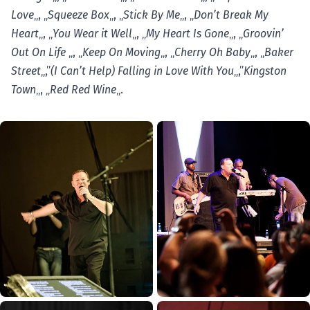
Love
„, „
Squeeze Box
„, „
Stick By Me
„, „
Don’t Break My
Heart
„, „
You Wear it Well
„, „
My Heart Is Gone
„, „
Groovin’
Out On Life
„, „
Keep On Moving
„, „
Cherry Oh Baby
„, „
Baker
Street
„,”
(I Can’t Help) Falling in Love With You
„,”
Kingston
Town
„, „
Red Red Wine
„.