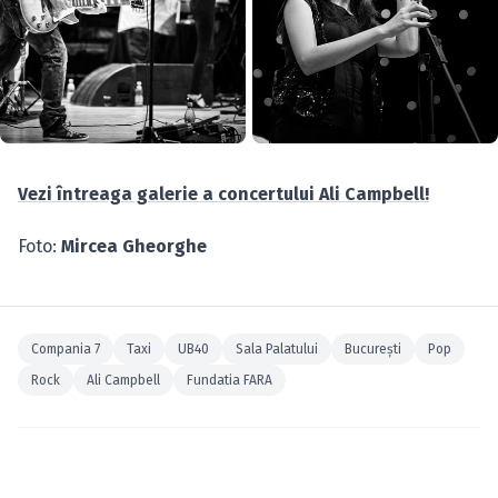
Vezi întreaga galerie a concertului Ali Campbell!
Foto:
Mircea Gheorghe
Compania 7
Taxi
UB40
Sala Palatului
Bucureşti
Pop
Rock
Ali Campbell
Fundatia FARA