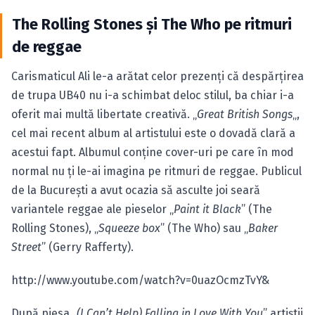
The Rolling Stones şi The Who pe ritmuri
de reggae
Carismaticul Ali le-a arătat celor prezenţi că despărţirea
de trupa UB40 nu i-a schimbat deloc stilul, ba chiar i-a
oferit mai multă libertate creativă. „
Great British Songs
„,
cel mai recent album al artistului este o dovadă clară a
acestui fapt. Albumul conţine cover-uri pe care în mod
normal nu ţi le-ai imagina pe ritmuri de reggae. Publicul
de la Bucureşti a avut ocazia să asculte joi seară
variantele reggae ale pieselor „
Paint it Black
” (The
Rolling Stones), „
Squeeze box
” (The Who) sau „
Baker
Street
” (Gerry Rafferty).
http://www.youtube.com/watch?v=0uazOcmzTvY&
După piesa „
(I Can’t Help) Falling in Love With You
” artiştii