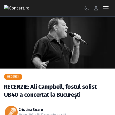
CONCERTE
FESTIVALURI
PETRECERI
ŞTIRI
RECENZII
RECENZII
GALERII FOTO
RECENZIE: Ali Campbell, fostul solist
BILETE
UB40 a concertat la Bucureşti
Autentificare
Cristina Soare
20 iun. 2011 · 18:27
·
4 minute de citit