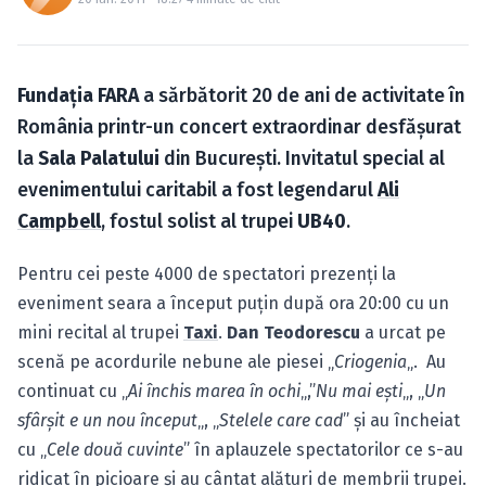
Caută în site...
Fundaţia FARA
a sărbătorit 20 de ani de activitate în
România printr-un concert extraordinar desfăşurat
la
Sala Palatului
din Bucureşti. Invitatul special al
evenimentului caritabil a fost legendarul
Ali
Campbell
, fostul solist al trupei
UB40
.
Pentru cei peste 4000 de spectatori prezenţi la
eveniment seara a început puţin după ora 20:00 cu un
mini recital al trupei
Taxi
.
Dan Teodorescu
a urcat pe
scenă pe acordurile nebune ale piesei „
Criogenia
„. Au
continuat cu „
Ai închis marea în ochi
„,”
Nu mai eşti
„, „
Un
sfârşit e un nou început
„, „
Stelele care cad
” şi au încheiat
cu „
Cele două cuvinte
” în aplauzele spectatorilor ce s-au
ridicat în picioare şi au cântat alături de membrii trupei.