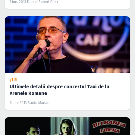
7 iun. 2013
·
Daniel Robert Dinu
ŞTIRI
Ultimele detalii despre concertul Taxi de la
Arenele Romane
6 iun. 2013
·
Sarău Marian