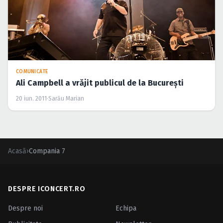
COMUNICATE
Ali Campbell a vrăjit publicul de la Bucureşti
20 iun. 2011
·
Sarău Marian
Acasă
›
Compania 7
DESPRE ICONCERT.RO
Despre noi
Echipa