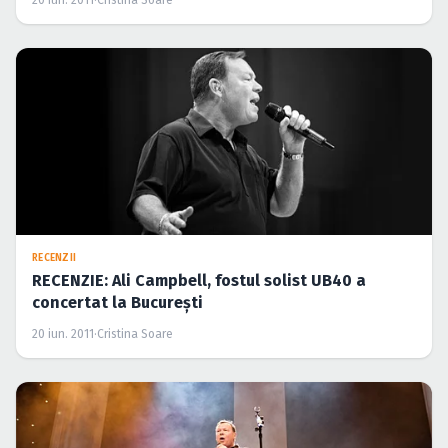
RECENZII
RECENZIE: Ali Campbell, fostul solist UB40 a
concertat la Bucureşti
20 iun. 2011
·
Cristina Soare