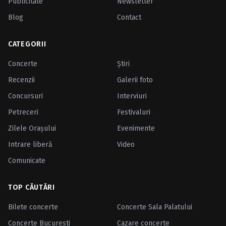
Publicitate
Newsletter
Blog
Contact
CATEGORII
Concerte
Ştiri
Recenzii
Galerii foto
Concursuri
Interviuri
Petreceri
Festivaluri
Zilele Oraşului
Evenimente
Intrare liberă
Video
Comunicate
TOP CĂUTĂRI
Bilete concerte
Concerte Sala Palatului
Concerte Bucuresti
Cazare concerte