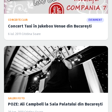
CONCERTE CLUB
EVENIMENT
Concert Taxi în Jukebox Venue din Bucureşti
6 iul. 2011
·
Cristina Soare
GALERII FOTO
POZE: Ali Campbell la Sala Palatului din Bucureşti
20 iun. 2011
·
Cristina Soare