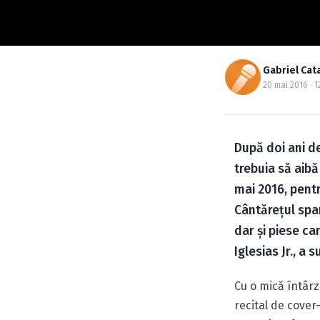
Gabriel Cat
20 mai 2016 · 1
După doi ani d
trebuia să aibă 
mai 2016, pentr
Cântăreţul span
dar şi piese ca
Iglesias Jr., a 
Cu o mică întârz
recital de cover