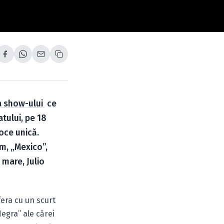
 show-ului
ce
atului, pe 18
voce unică.
um, „Mexico”,
 mare, Julio
fera cu un scurt
Negra” ale cărei