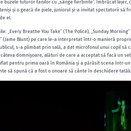
pe buzele tuturor fanilor cu „sânge fierbinte”. Îmbrăcat lejer,
 tenişi şi o geacă de piele, juniorul şi-a invitat spectatorii să 
de el.
le: „Every Breathe You Take” (The Police), „Sunday Morning” 
l” (Jame Blunt) pe care le-a interpretat într-o manieră propr
ublicul, s-a plimbat prin sală, a dat microfonul unui copil să 
u câteva domnişoare, alături de care a acceptat să facă un selfi
aflat pentru prima oară în România şi a părăsit scena într-un
nte să spună că a fost o onoare să cânte în deschidere tatălu