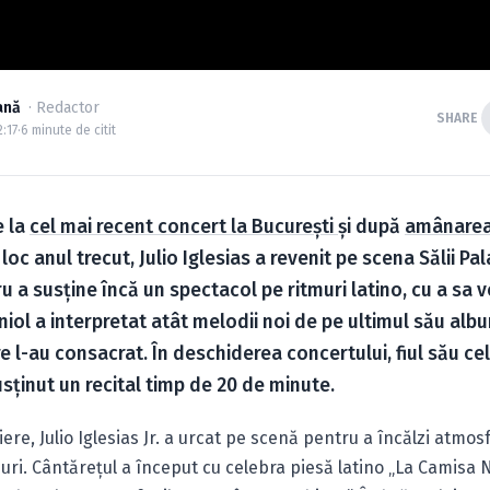
ană
· Redactor
SHARE
2:17
·
6 minute de citit
e la
cel mai recent concert la Bucureşti
şi după
amânarea
loc anul trecut, Julio Iglesias a revenit pe scena Sălii Pal
u a susţine încă un spectacol pe ritmuri latino, cu a sa 
iol a interpretat atât melodii noi de pe ultimul său alb
re l-au consacrat. În deschiderea concertului, fiul său cel
susţinut un recital timp de 20 de minute.
iere, Julio Iglesias Jr. a urcat pe scenă pentru a încălzi atmos
-uri. Cântăreţul a început cu celebra piesă latino „La Camisa 