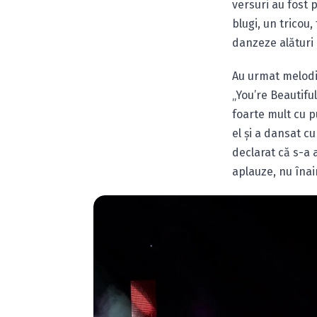
versuri au fost 
blugi, un tricou,
danzeze alături 
Au urmat melodii
„You’re Beautifu
foarte mult cu p
el şi a dansat c
declarat că s-a 
aplauze, nu înai