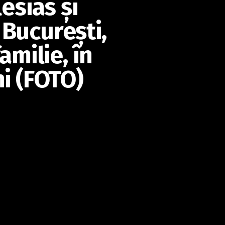
esias şi
a Bucureşti,
amilie, în
ni (FOTO)