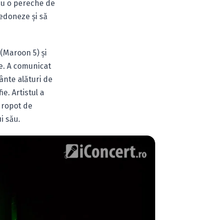
 cu o pereche de
fredoneze şi să
(Maroon 5) şi
ie. A comunicat
cânte alături de
e. Artistul a
 ropot de
i său.