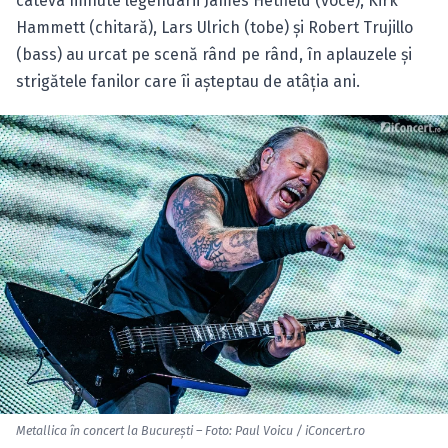
câteva minute legendarii James Hetfield (voce), Kirk
Hammett (chitară), Lars Ulrich (tobe) şi Robert Trujillo
(bass) au urcat pe scenă rând pe rând, în aplauzele şi
strigătele fanilor care îi aşteptau de atâţia ani.
Metallica în concert la Bucureşti – Foto: Paul Voicu / iConcert.ro