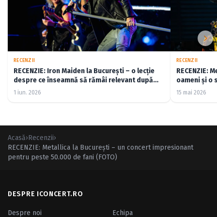
RECENZII
RECENZII
RECENZIE: Iron Maiden la București – o lecție
RECENZIE: Me
despre ce înseamnă să rămâi relevant după
oameni și o 
cincizeci de ani (FOTO)
1 iun. 2026
15 mai 2026
Acasă
›
Recenzii
›
RECENZIE: Metallica la Bucureşti – un concert impresionant
pentru peste 50.000 de fani (FOTO)
DESPRE ICONCERT.RO
Despre noi
Echipa