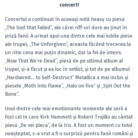
concert!
Concertul a continuat în aceeaşi notă heavy cu piesa
„The God that Failed”, ale cărei riff-uri dure au ţinut în
priză fanii. A urmat apoi una dintre cele mai iubite piese
ale trupei, „The Unforgiven”, aceasta făcând trecerea la
un ritm ceva mai puţin dinamic, dar la fel de intens.
„Now That We’re Dead”, piesă de pe ultimul album al
trupei, şi-a făcut şi ea loc în setlist, şi tot de pe albumul
„Hardwired… to Self-Destruct” Metallica a mai inclus şi
piesele „Moth Into Flame”, „Halo on Fire” şi „Spit Out the
Bone”.
Unul dintre cele mai emotionante momente ale serii a
fost cel în care Kirk Hammett şi Robert Trujillo au cântat
piesa „De vei pleca”, de la Iris. A fost un moment cu totul
neaşteptat, s-a vrut a fi o surpriză pentru fanii români şi