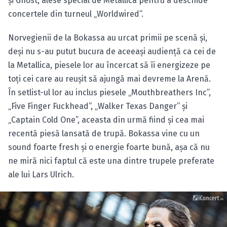
şi Ghost, alese special de Metallica pentru a deschide
concertele din turneul „Worldwired”.
Norvegienii de la Bokassa au urcat primii pe scenă şi,
deşi nu s-au putut bucura de aceeaşi audienţă ca cei de
la Metallica, piesele lor au încercat să îi energizeze pe
toţi cei care au reuşit să ajungă mai devreme la Arenă.
În setlist-ul lor au inclus piesele „Mouthbreathers Inc”,
„Five Finger Fuckhead”, „Walker Texas Danger” şi
„Captain Cold One”, aceasta din urmă fiind şi cea mai
recentă piesă lansată de trupă. Bokassa vine cu un
sound foarte fresh şi o energie foarte bună, aşa că nu
ne miră nici faptul că este una dintre trupele preferate
ale lui Lars Ulrich.