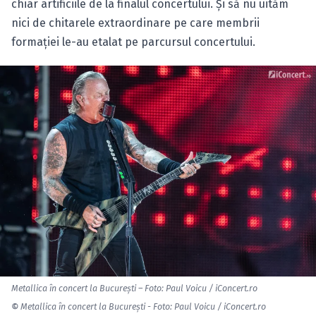
chiar artificiile de la finalul concertului. Şi să nu uităm
nici de chitarele extraordinare pe care membrii
formaţiei le-au etalat pe parcursul concertului.
Metallica în concert la Bucureşti – Foto: Paul Voicu / iConcert.ro
©
Metallica în concert la Bucureşti - Foto: Paul Voicu / iConcert.ro