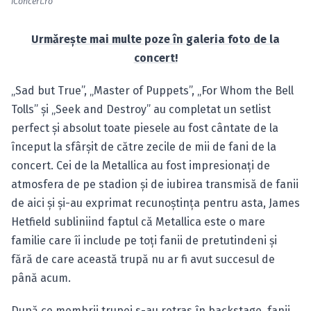
iConcert.ro
Urmăreşte mai multe poze în galeria foto de la
concert!
„Sad but True”, „Master of Puppets”, „For Whom the Bell
Tolls” şi „Seek and Destroy” au completat un setlist
perfect şi absolut toate piesele au fost cântate de la
început la sfârşit de către zecile de mii de fani de la
concert. Cei de la Metallica au fost impresionaţi de
atmosfera de pe stadion şi de iubirea transmisă de fanii
de aici şi şi-au exprimat recunoştinţa pentru asta, James
Hetfield subliniind faptul că Metallica este o mare
familie care îi include pe toţi fanii de pretutindeni şi
fără de care această trupă nu ar fi avut succesul de
până acum.
După ce membrii trupei s-au retras în backstage, fanii