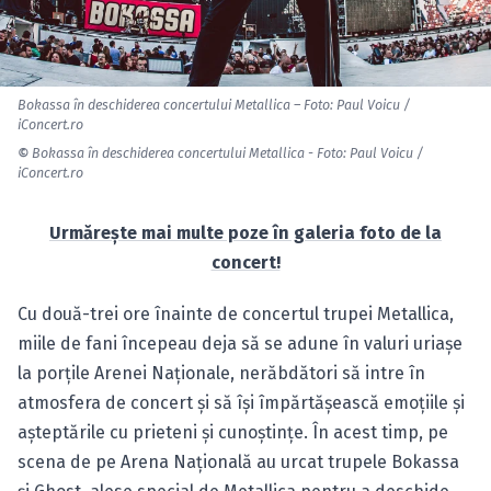
Bokassa în deschiderea concertului Metallica – Foto: Paul Voicu /
iConcert.ro
©
Bokassa în deschiderea concertului Metallica - Foto: Paul Voicu /
iConcert.ro
Urmăreşte mai multe poze în galeria foto de la
concert!
Cu două-trei ore înainte de concertul trupei Metallica,
miile de fani începeau deja să se adune în valuri uriaşe
la porţile Arenei Naţionale, nerăbdători să intre în
atmosfera de concert şi să îşi împărtăşească emoţiile şi
aşteptările cu prieteni şi cunoştinţe. În acest timp, pe
scena de pe Arena Naţională au urcat trupele Bokassa