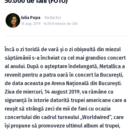
50.000 de fani (FOTO)
Caută în site...
Iulia Popa
· Redactor
16 aug. 2019 · 14:30
·
8 minute de citit
Încă o zi toridă de vară şi o zi obişnuită din miezul
săptămânii s-a încheiat cu cel mai grandios concert
al anului. După o aşteptare îndelungată,
Metallica a
revenit pentru a patra oară în concert la Bucureşti
,
de data aceasta pe Arena Naţională din Bucureşti.
Ziua de miercuri, 14 august 2019, va rămâne cu
siguranţă în istorie datorită trupei americane care a
reuşit să strângă zeci de mii de fani cu ocazia
concertului din cadrul turneului „Worldwired”, care
îşi propune să promoveze ultimul album al trupei,