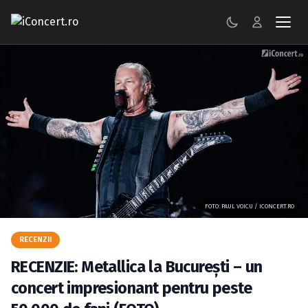
CONCERTE
FESTIVALURI
PETRECERI
ŞTIRI
RECENZII
FOTO: PAUL VOICU / ICONCERT.RO
GALERII FOTO
RECENZII
BILETE
RECENZIE: Metallica la Bucureşti – un
Autentificare
concert impresionant pentru peste