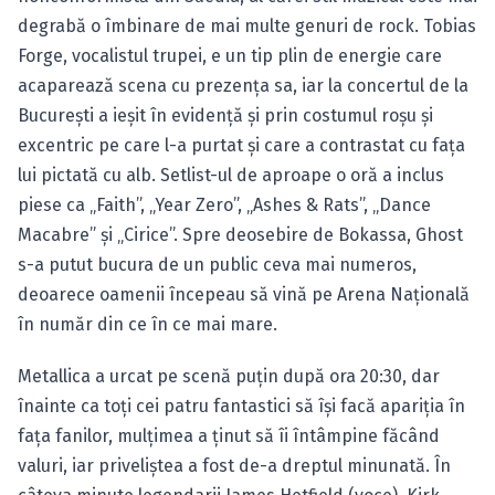
degrabă o îmbinare de mai multe genuri de rock. Tobias
Forge, vocalistul trupei, e un tip plin de energie care
acaparează scena cu prezenţa sa, iar la concertul de la
Bucureşti a ieşit în evidenţă şi prin costumul roşu şi
excentric pe care l-a purtat şi care a contrastat cu faţa
lui pictată cu alb. Setlist-ul de aproape o oră a inclus
piese ca „Faith”, „Year Zero”, „Ashes & Rats”, „Dance
Macabre” şi „Cirice”. Spre deosebire de Bokassa, Ghost
s-a putut bucura de un public ceva mai numeros,
deoarece oamenii începeau să vină pe Arena Naţională
în număr din ce în ce mai mare.
Metallica a urcat pe scenă puţin după ora 20:30, dar
înainte ca toţi cei patru fantastici să îşi facă apariţia în
faţa fanilor, mulţimea a ţinut să îi întâmpine făcând
valuri, iar priveliştea a fost de-a dreptul minunată. În