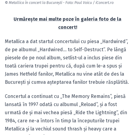
©
Metallica în concert la Bucureşti - Foto: Paul Voicu / iConcert.ro
Urmăreşte mai multe poze în galeria foto de la
concert!
Metallica a dat startul concertului cu piesa „Hardwired”,
de pe albumul „Hardwired… to Self-Destruct”. Pe lângă
piesele de pe noul album, setlist-ul a inclus piese din
toată cariera trupei pentru că, după cum le-a spus şi
James Hetfield fanilor, Metallica nu vine atât de des la
Bucureşti şi cumva aşteptarea fanilor trebuie răsplătită.
Concertul a continuat cu „The Memory Remains”, piesă
lansată în 1997 odată cu albumul „Reload”, şi a fost
urmată de şi mai vechea piesă „Ride the Lightning”, din
1984, care ne-a întors în timp la începuturile trupei
Metallica şi la vechiul sound thrash şi heavy care a