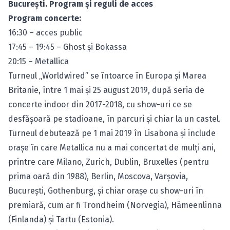
Bucureşti. Program şi reguli de acces
Program concerte:
16:30 – acces public
17:45 – 19:45 – Ghost şi Bokassa
20:15 – Metallica
Turneul „Worldwired” se întoarce în Europa şi Marea
Britanie, între 1 mai şi 25 august 2019, după seria de
concerte indoor din 2017-2018, cu show-uri ce se
desfăşoară pe stadioane, în parcuri şi chiar la un castel.
Turneul debutează pe 1 mai 2019 în Lisabona şi include
oraşe în care Metallica nu a mai concertat de mulţi ani,
printre care Milano, Zurich, Dublin, Bruxelles (pentru
prima oară din 1988), Berlin, Moscova, Varşovia,
Bucureşti, Gothenburg, şi chiar oraşe cu show-uri în
premiară, cum ar fi Trondheim (Norvegia), Hämeenlinna
(Finlanda) şi Tartu (Estonia).