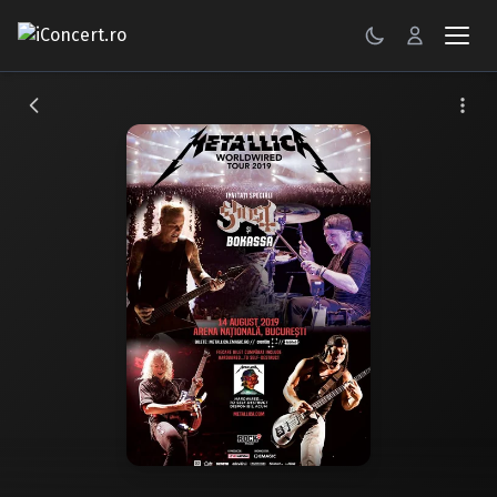
CONCERTE
FESTIVALURI
PETRECERI
ŞTIRI
RECENZII
GALERII FOTO
BILETE
Autentificare