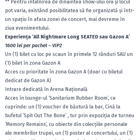
** Pentru întâlnirea de dinaintea show-ului ora şi locul
pot varia, existând posibilitatea să fie organizată şi într-
un spaţiu în afara zonei de concert, mai devreme în
ziua evenimentului.
Experienţa ‘All Nightmare Long SEATED sau Gazon A’
1600 lei per pachet – VIP2
Un (1) bilet cu loc pe scaun în primele 12 rânduri SAU un
(1) bilet în zona Gazon A
Acces cu prioritate în zona Gazon A (doar cu biletul
dedicat de Gazon A)
Intrare dedicată în Arena Naţională
Acces în lounge-ul ‘Sanitarium Rubber Room’, ce
cuprinde: un (1) voucher de băutură la bar, Cină la
bufetul ‘Spit Out The Bone’ , tur prin expoziţia de turneu
‘Memory Remains’, cu obiecte din colecţiile personale
ale membrilor trupei, un (1) poster al concertului, un (1)