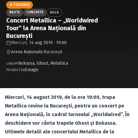
Caută în site...
★ FEATURED
BILETE
CONCERTE
ROCK
Concert Metallica – „Worldwired
Tour” la Arena Naţională din
Bucureşti
Miercuri,
14 aug 2019 · 19:00
Arena Naţională
·
Bucureşti
Bokassa
,
Ghost
,
Metallica
LINEUP
Emagic
PROMOTER
Miercuri, 14 august 2019, de la ora 19:00, trupa
Metallica revine la Bucureşti
, pentru un concert pe
Arena Naţională, în cadrul turneului „Worldwired”. În
deschidere vor cânta trupele Ghost şi Bokassa.
Ultimele detalii ale concertului Metallica de la