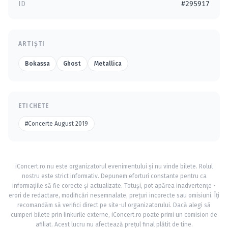
ID
#295917
ARTIȘTI
Bokassa
Ghost
Metallica
ETICHETE
#Concerte August 2019
iConcert.ro nu este organizatorul evenimentului și nu vinde bilete. Rolul
nostru este strict informativ. Depunem eforturi constante pentru ca
informațiile să fie corecte și actualizate. Totuși, pot apărea inadvertențe -
erori de redactare, modificări nesemnalate, prețuri incorecte sau omisiuni. Îți
recomandăm să verifici direct pe site-ul organizatorului. Dacă alegi să
cumperi bilete prin linkurile externe, iConcert.ro poate primi un comision de
afiliat. Acest lucru nu afectează prețul final plătit de tine.