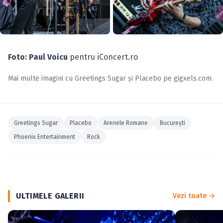
Foto: Paul Voicu
pentru iConcert.ro
Mai multe imagini cu
Greetings Sugar
și
Placebo
pe
gigxels.com
.
Greetings Sugar
Placebo
Arenele Romane
Bucureşti
Phoenix Entertainment
Rock
ULTIMELE GALERII
Vezi toate →