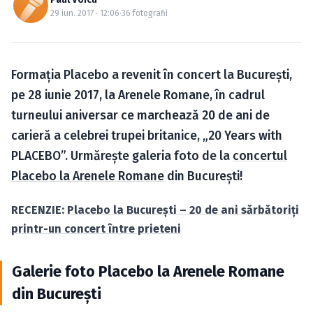
Caută în site...
29 iun. 2017 · 12:06
·
36 fotografii
Formaţia Placebo a revenit în concert la Bucureşti,
pe 28 iunie 2017, la Arenele Romane, în cadrul
turneului aniversar ce marchează 20 de ani de
carieră a celebrei trupei britanice, „20 Years with
PLACEBO”. Urmăreşte galeria foto de la
concertul
Placebo la Arenele Romane
din Bucureşti!
RECENZIE:
Placebo la Bucureşti – 20 de ani sărbătoriţi
printr-un concert între prieteni
Galerie foto Placebo la Arenele Romane
din Bucureşti