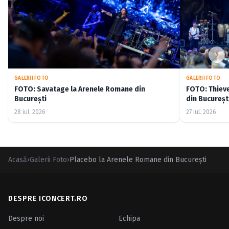
GALERII FOTO
GALERII FOTO
FOTO: Savatage la Arenele Romane din
FOTO: Thiev
București
din Bucureșt
28 iul. 2026
27 iul. 2026
Acasă
›
Galerii Foto
›
Placebo la Arenele Romane din Bucureşti
DESPRE ICONCERT.RO
Despre noi
Echipa