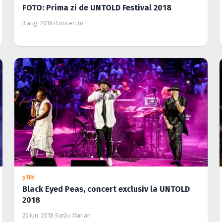
FOTO: Prima zi de UNTOLD Festival 2018
3 aug. 2018
·
iConcert.ro
ŞTIRI
Black Eyed Peas, concert exclusiv la UNTOLD
2018
25 iun. 2018
·
Sarău Marian