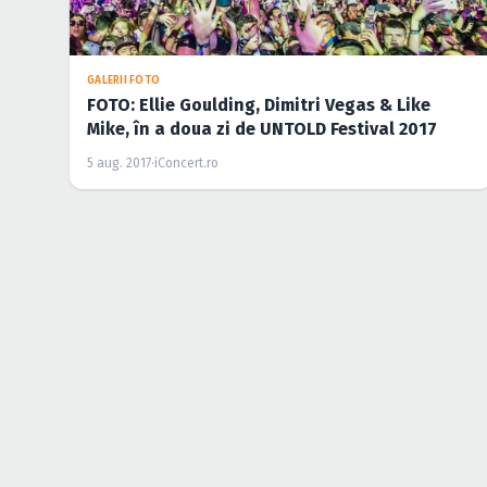
GALERII FOTO
FOTO: Hardwell, Axwell ^ Ingrosso, Sven Väth,
în prima zi de UNTOLD Festival 2017
4 aug. 2017
·
iConcert.ro
ŞTIRI