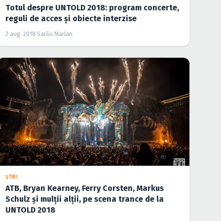
Totul despre UNTOLD 2018: program concerte,
reguli de acces şi obiecte interzise
2 aug. 2018
·
Sarău Marian
ŞTIRI
ATB, Bryan Kearney, Ferry Corsten, Markus
Schulz şi mulţii alţii, pe scena trance de la
UNTOLD 2018