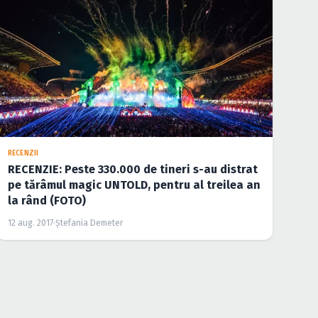
RECENZII
RECENZIE: Peste 330.000 de tineri s-au distrat
pe tărâmul magic UNTOLD, pentru al treilea an
la rând (FOTO)
12 aug. 2017
·
Ştefania Demeter