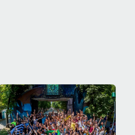
GALERII FOTO
FOTO: Ellie Goulding, Dimitri Vegas & Like
Mike, în a doua zi de UNTOLD Festival 2017
5 aug. 2017
·
iConcert.ro