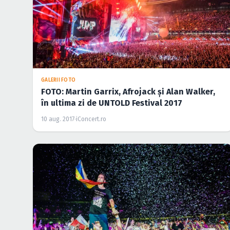
GALERII FOTO
FOTO: Martin Garrix, Afrojack şi Alan Walker,
în ultima zi de UNTOLD Festival 2017
10 aug. 2017
·
iConcert.ro