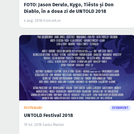
FOTO: Jason Derulo, Kygo, Tiësto şi Don
Diablo, în a doua zi de UNTOLD 2018
4 aug. 2018
·
iConcert.ro
FESTIVALURI
EVENIMENT
UNTOLD Festival 2018
19 iul. 2018
·
Sarău Marian