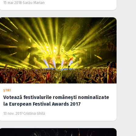
15 mai 2018
·
Sarău Marian
ŞTIRI
Votează festivalurile româneşti nominalizate
la European Festival Awards 2017
13 nov. 2017
·
Cristina Ghilă