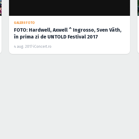
ŞTIRI
Totul despre UNTOLD 2017: program concerte,
reguli de acces, obiecte interzise şi transport
3 aug. 2017
·
Gabriel Catană
COMUNICATE