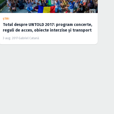
ŞTIRI
John Newman şi G.T.A., cele mai noi confirmări
la UNTOLD 2017
24 iul. 2017
·
Sarău Marian
ŞTIRI