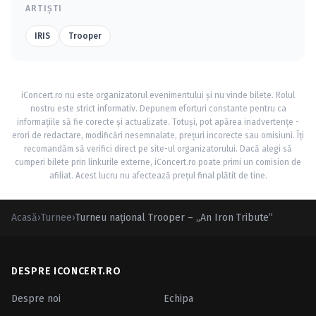
ARTIȘTI
IRIS
Trooper
iConcert.ro nu este organizatorul evenimentului și nu vinde bilete. Rolul
nostru este strict informativ. Depunem eforturi constante pentru ca
informațiile să fie corecte și actualizate. Totuși, pot apărea inadvertențe -
erori de redactare, modificări nesemnalate, prețuri incorecte sau omisiuni. Îți
recomandăm să verifici direct pe site-ul organizatorului. Dacă alegi să
cumperi bilete prin linkurile externe, iConcert.ro poate primi un comision de
afiliat. Acest lucru nu afectează prețul final plătit de tine.
Acasă
›
Turnee
›
Turneu naţional Trooper – „An Iron Tribute”
DESPRE ICONCERT.RO
Despre noi
Echipa