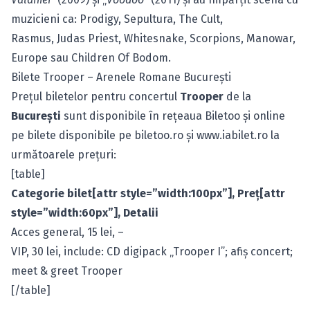
muzicieni ca: Prodigy, Sepultura, The Cult,
Rasmus,
Judas Priest
, Whitesnake,
Scorpions
,
Manowar
,
Europe sau
Children Of Bodom
.
Bilete Trooper – Arenele Romane Bucureşti
Preţul biletelor pentru concertul
Trooper
de la
Bucureşti
sunt disponibile în reţeaua Biletoo şi online
pe bilete disponibile pe biletoo.ro şi
www.iabilet.ro
la
următoarele preţuri:
[table]
Categorie bilet[attr style=”width:100px”], Preţ[attr
style=”width:60px”], Detalii
Acces general, 15 lei, –
VIP, 30 lei, include: CD digipack „Trooper I”; afiş concert;
meet & greet Trooper
[/table]