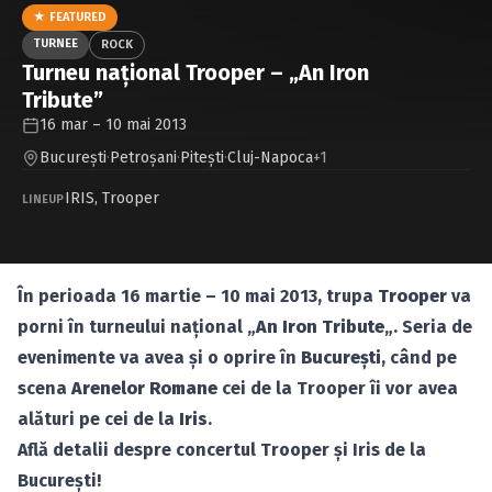
Caută în site...
★ FEATURED
TURNEE
ROCK
Turneu naţional Trooper – „An Iron
Tribute”
16 mar – 10 mai 2013
Bucureşti
·
Petroşani
·
Piteşti
·
Cluj-Napoca
+1
IRIS
,
Trooper
LINEUP
În perioada 16 martie – 10 mai 2013, trupa
Trooper
va
porni în turneului naţional „
An Iron Tribute
„. Seria de
evenimente va avea şi o oprire în
Bucureşti
, când pe
scena
Arenelor Romane
cei de la Trooper îi vor avea
alături pe cei de la
Iris
.
Află detalii despre concertul Trooper şi Iris de la
Bucureşti!