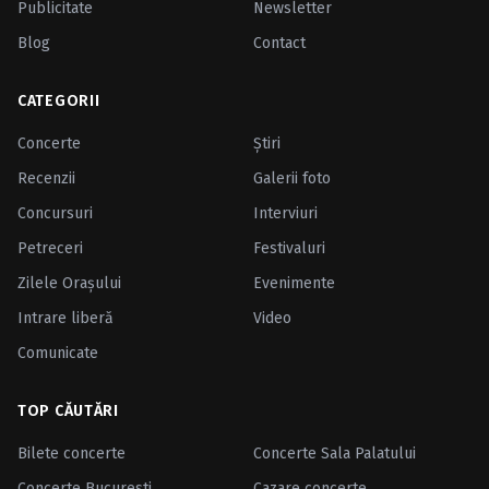
Publicitate
Newsletter
Blog
Contact
CATEGORII
Concerte
Ştiri
Recenzii
Galerii foto
Concursuri
Interviuri
Petreceri
Festivaluri
Zilele Oraşului
Evenimente
Intrare liberă
Video
Comunicate
TOP CĂUTĂRI
Bilete concerte
Concerte Sala Palatului
Concerte Bucuresti
Cazare concerte