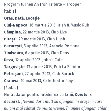
Program turneu An Iron Tribute – Trooper
[table]
Oraş, Dată, Locaţie
Cluj-Napoca
, 16 martie 2013, Irish & Music Pub
Câmpina
, 22 martie 2013, Club Live
Piteşti
, 29 martie 2013, Club Hush
Bucureşti
, 5 aprilie 2013, Arenele Romane
Timişoara
, 6 aprilie 2013, Club Daos
Deva
, 12 aprilie 2013, John’s Cafe
Târgovişte
, 13 aprilie 2013, Pub La Scriitori
Petroşani
, 27 aprilie 2013, Club Barock
Craiova
, 10 mai 2013, Cafe Teatru Play
[/table]
Nerăbdător pentru întâlnirea cu fanii,
Coiotu’
a
declarat: „
Ne-am dorit mult să ajungem în oraşe în care
nu am mai cântat de multă vreme. În unele ajungem chiar