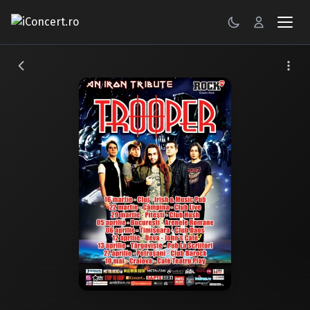
CONCERTE
FESTIVALURI
PETRECERI
ŞTIRI
RECENZII
GALERII FOTO
BILETE
Autentificare