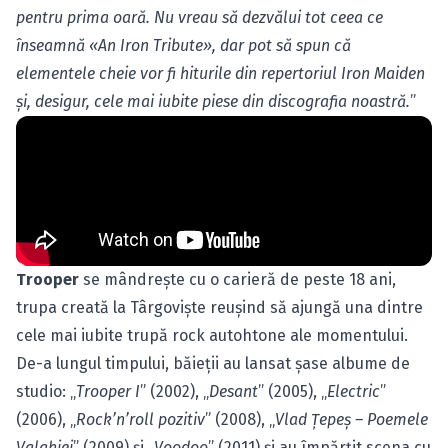
pentru prima oară. Nu vreau să dezvălui tot ceea ce
înseamnă «An Iron Tribute», dar pot să spun că
elementele cheie vor fi hiturile din repertoriul Iron Maiden
şi, desigur, cele mai iubite piese din discografia noastră.
”
Trooper
se mândreşte cu o carieră de peste 18 ani,
trupa creată la Târgovişte reuşind să ajungă una dintre
cele mai iubite trupă rock autohtone ale momentului.
De-a lungul timpului, băieţii au lansat şase albume de
studio: „
Trooper I
” (2002), „
Desant
” (2005), „
Electric
”
(2006), „
Rock’n’roll pozitiv
” (2008), „
Vlad Ţepeş – Poemele
Valahiei
” (2009) şi „
Voodoo
” (2011) şi au împărţit scena cu