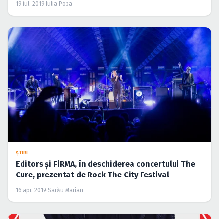
19 iul. 2019
·
Iulia Popa
ŞTIRI
Editors şi FiRMA, în deschiderea concertului The
Cure, prezentat de Rock The City Festival
16 apr. 2019
·
Sarău Marian