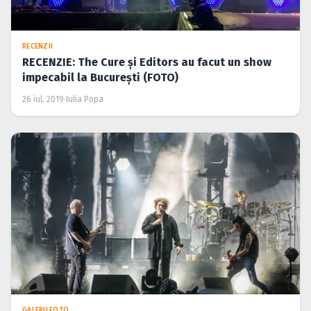
RECENZII
RECENZIE: The Cure şi Editors au facut un show
impecabil la Bucureşti (FOTO)
26 iul. 2019
·
Iulia Popa
GALERII FOTO