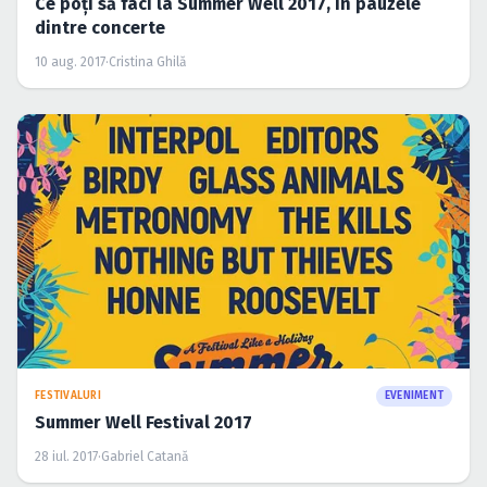
Ce poţi să faci la Summer Well 2017, în pauzele
dintre concerte
10 aug. 2017
·
Cristina Ghilă
FESTIVALURI
EVENIMENT
Summer Well Festival 2017
28 iul. 2017
·
Gabriel Catană