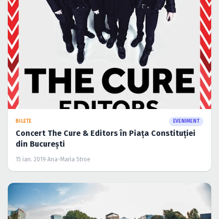
BILETE
EVENIMENT
Concert The Cure & Editors în Piaţa Constituţiei
din Bucureşti
15 ian. 2019
·
Ana-Maria Stroe