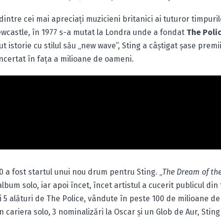
intre cei mai apreciaţi muzicieni britanici ai tuturor timpuril
wcastle, în 1977 s-a mutat la Londra unde a fondat
The Poli
ut istorie cu stilul său „new wave”, Sting a câştigat şase prem
oncertat în faţa a milioane de oameni.
80 a fost startul unui nou drum pentru Sting. „
The Dream of the
lbum solo, iar apoi încet, încet artistul a cucerit publicul din
i 5 alături de The Police, vândute în peste 100 de milioane d
cariera solo, 3 nominalizări la Oscar şi un Glob de Aur, Sting