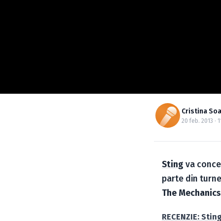
Cristina So
20 feb. 2013 · 1
Sting
va concer
parte din turne
The Mechanics
RECENZIE: Sting