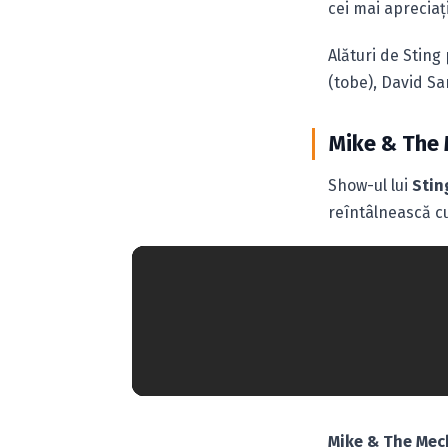
cei mai apreciaţi
Alături de Sting
(tobe), David San
Mike & The 
Show-ul lui
Stin
reîntâlnească c
Mike & The Mec