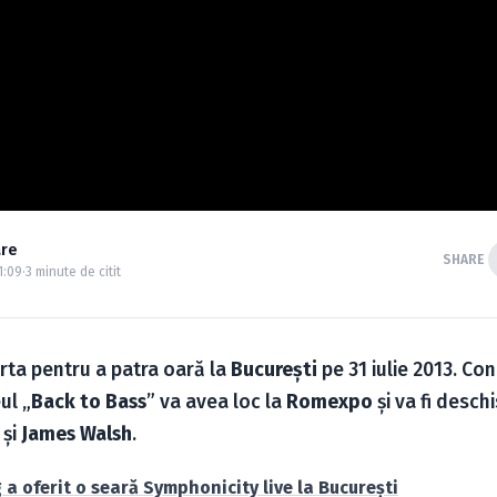
are
SHARE
1:09
·
3 minute de citit
ta pentru a patra oară la
Bucureşti
pe 31 iulie 2013. Co
ul „
Back to Bass
” va avea loc la
Romexpo
şi va fi desch
şi
James Walsh
.
 a oferit o seară Symphonicity live la Bucureşti