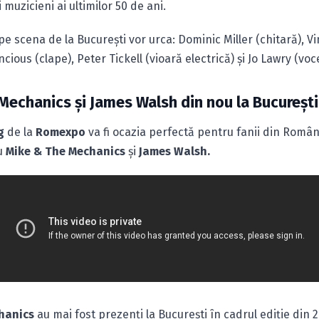
 muzicieni ai ultimilor 50 de ani.
 pe scena de la Bucureşti vor urca: Dominic Miller (chitară), Vi
cious (clape), Peter Tickell (vioară electrică) şi Jo Lawry (voc
Mechanics şi James Walsh din nou la Bucureşti
g
de la
Romexpo
va fi ocazia perfectă pentru fanii din Român
u
Mike & The Mechanics
şi
James Walsh.
hanics
au mai fost prezenţi la Bucureşti în cadrul ediţie din 