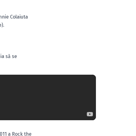
nnie Colaiuta
e).
ia să se
2011 a
Rock the