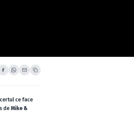
ncertul ce face
is de
Mike &