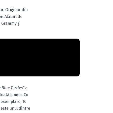
or. Originar din
ce
. Alături de
ii Grammy şi
 Blue Turtles”
a
 toată lumea. Cu
e exemplare, 10
 este unul dintre