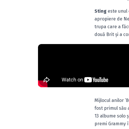
Sting
este unul d
apropiere de Ne
trupa care a făc
două Brit şi a c
Mijlocul anilor ’
fost primul său a
13 albume solo ş
premi Grammy în 