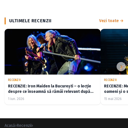
ULTIMELE RECENZII
Vezi toate →
RECENZII
RECENZII
RECENZIE: Iron Maiden la București – o lecție
RECENZIE: Me
despre ce înseamnă să rămâi relevant după
oameni și o 
cincizeci de ani (FOTO)
1 iun. 2026
15 mai 2026
Acasă
›
Recenzii
›