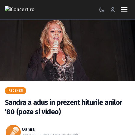
CONCERTE
FESTIVALURI
PETRECERI
ŞTIRI
RECENZII
RECENZII
GALERII FOTO
Sandra a adus in prezent hiturile anilor
BILETE
’80 (poze si video)
Autentificare
Oanna