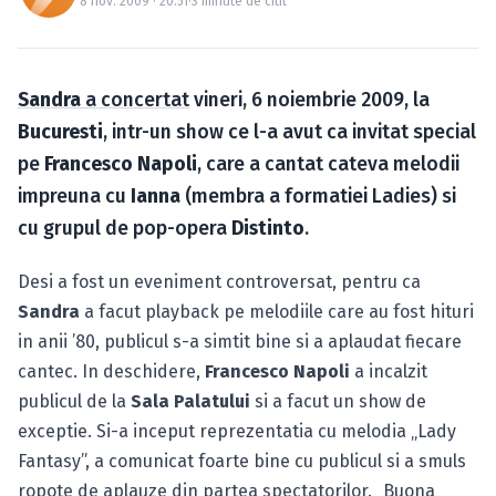
8 nov. 2009 · 20:51
·
3 minute de citit
Caută în site...
Sandra
a concertat
vineri, 6 noiembrie 2009, la
Bucuresti
, intr-un show ce l-a avut ca invitat special
pe
Francesco Napoli
, care a cantat cateva melodii
impreuna cu
Ianna
(membra a formatiei Ladies) si
cu grupul de pop-opera
Distinto
.
Desi a fost un eveniment controversat, pentru ca
Sandra
a facut playback pe melodiile care au fost hituri
in anii ’80, publicul s-a simtit bine si a aplaudat fiecare
cantec. In deschidere,
Francesco Napoli
a incalzit
publicul de la
Sala Palatului
si a facut un show de
exceptie. Si-a inceput reprezentatia cu melodia „Lady
Fantasy”, a comunicat foarte bine cu publicul si a smuls
ropote de aplauze din partea spectatorilor. „Buona