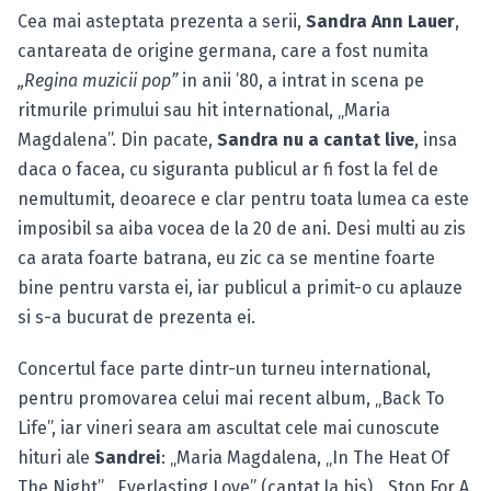
Cea mai asteptata prezenta a serii,
Sandra Ann Lauer
,
cantareata de origine germana, care a fost numita
„Regina muzicii pop”
in anii ’80, a intrat in scena pe
ritmurile primului sau hit international, „Maria
Magdalena”. Din pacate,
Sandra nu a cantat live
, insa
daca o facea, cu siguranta publicul ar fi fost la fel de
nemultumit, deoarece e clar pentru toata lumea ca este
imposibil sa aiba vocea de la 20 de ani. Desi multi au zis
ca arata foarte batrana, eu zic ca se mentine foarte
bine pentru varsta ei, iar publicul a primit-o cu aplauze
si s-a bucurat de prezenta ei.
Concertul face parte dintr-un turneu international,
pentru promovarea celui mai recent album, „Back To
Life”, iar vineri seara am ascultat cele mai cunoscute
hituri ale
Sandrei
: „Maria Magdalena, „In The Heat Of
The Night”, „Everlasting Love” (cantat la bis), „Stop For A