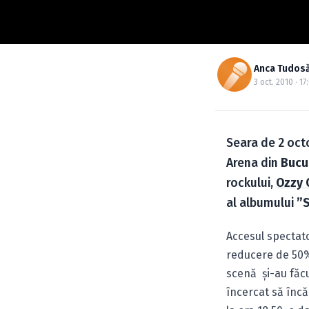
Anca Tudos
3 oct. 2010 · 17
Seara de 2 oct
Arena din
Bucu
rockului,
Ozzy 
al albumului
”
Accesul spectator
reducere de 50% 
scenă şi-au făc
încercat să încă