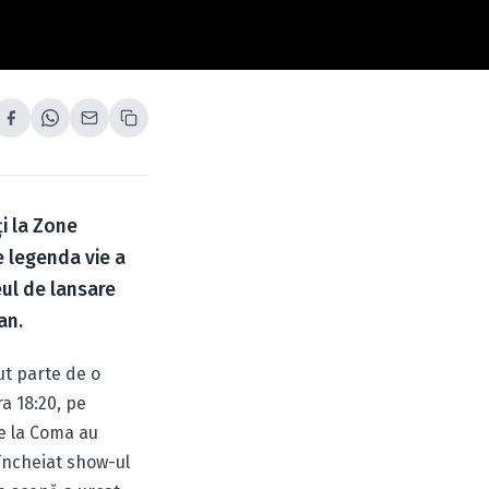
i la Zone
 legenda vie a
eul de lansare
an.
vut parte de o
a 18:20, pe
de la Coma au
 încheiat show-ul