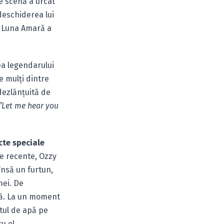
e scenă a urcat
 deschiderea lui
. Luna Amară a
ea legendarului
e mulţi dintre
dezlănţuită de
 ”Let me hear you
cte speciale
te recente, Ozzy
însă un furtun,
nei. De
umă. La un moment
stul de apă pe
u el.