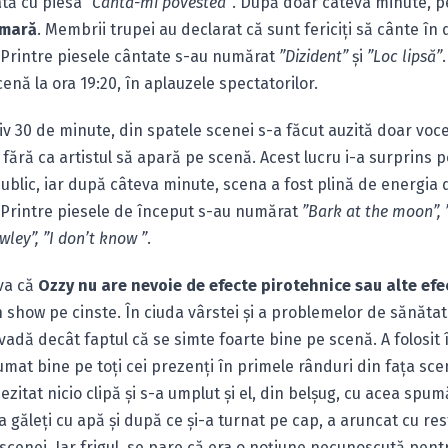
dată cu piesa
”Cântă-mi povestea”
. După doar câteva minute, p
Amară
. Membrii trupei au declarat că sunt fericiţi să cânte în
Printre piesele cântate s-au numărat
”Dizident”
şi
”Loc lipsă”
enă la ora 19:20, în aplauzele spectatorilor.
v 30 de minute, din spatele scenei s-a făcut auzită doar voc
, fără ca artistul să apară pe scenă. Acest lucru i-a surprins p
public, iar după câteva minute, scena a fost plină de energia 
Printre piesele de început s-au numărat
”Bark at the moon”,
wley”, ”I don’t know ”
.
va că
Ozzy nu are nevoie de efecte pirotehnice sau alte efe
 show pe cinste. În ciuda vârstei şi a problemelor de sănăta
 vadă decât faptul că se simte foarte bine pe scenă. A folosit 
umat bine pe toţi cei prezenţi în primele rânduri din faţa sce
zitat nicio clipă şi s-a umplut şi el, din belşug, cu acea sp
va găleţi cu apă şi după ce şi-a turnat pe cap, a aruncat cu re
a scenei. Iar frigul, se pare că era o noţiune necunoscută pentr