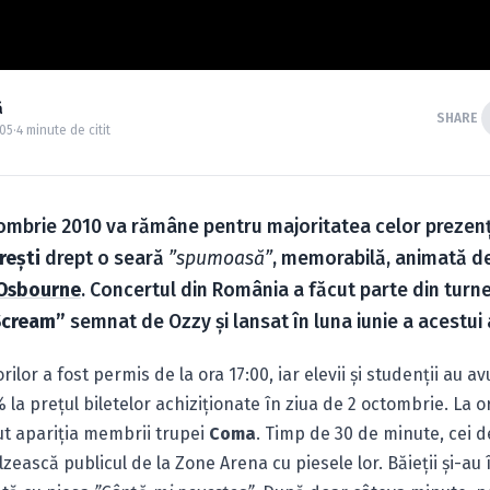
ă
SHARE
:05
·
4 minute de citit
ombrie 2010 va rămâne pentru majoritatea celor prezenţ
reşti
drept o seară
”spumoasă”
, memorabilă, animată de
Osbourne
. Concertul din România a făcut parte din turn
Scream”
semnat de Ozzy şi lansat în luna iunie a acestui 
ilor a fost permis de la ora 17:00, iar elevii şi studenţii au a
la preţul biletelor achiziţionate în ziua de 2 octombrie. La or
ut apariţia membrii trupei
Coma
. Timp de 30 de minute, cei 
lzească publicul de la Zone Arena cu piesele lor. Băieţii şi-au