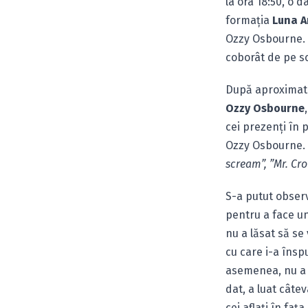
la ora 18:50, o 
formaţia
Luna 
Ozzy Osbourne. 
coborât de pe sc
După aproximati
Ozzy Osbourne
cei prezenţi în 
Ozzy Osbourne. 
scream”, ”Mr. Cro
S-a putut obser
pentru a face un
nu a lăsat să se
cu care i-a însp
asemenea, nu a e
dat, a luat câte
cei aflaţi în faţ