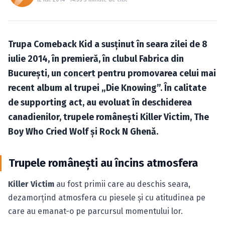
Caută în site...
Trupa Comeback Kid a susţinut în seara zilei de 8
iulie 2014, în premieră, în clubul Fabrica din
Bucureşti, un
concert
pentru promovarea celui mai
recent album al trupei „Die Knowing”. În calitate
de supporting act, au evoluat în deschiderea
canadienilor, trupele româneşti Killer Victim, The
Boy Who Cried Wolf şi Rock N Ghenă.
Trupele româneşti au încins atmosfera
Killer Victim
au fost primii care au deschis seara,
dezamorţind atmosfera cu piesele şi cu atitudinea pe
care au emanat-o pe parcursul momentului lor.