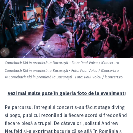
Comeback Kid în premieră la Bucureşti – Foto: Paul Voicu / iConcert.ro
Comeback Kid în premieră la Bucureşti - Foto: Paul Voicu / iConcert.ro
©
Comeback Kid în premieră la Bucureşti - Foto: Paul Voicu / iConcert.ro
Vezi mai multe poze în galeria foto de la eveniment!
Pe parcursul întregului concert s-au făcut stage diving
şi pogo, publicul rezonând la fiecare acord şi fredonând
fiecare piesă a trupei. De câteva ori, solistul Andrew
Neufeld şi-a exprimat bucuria că se află în România şi