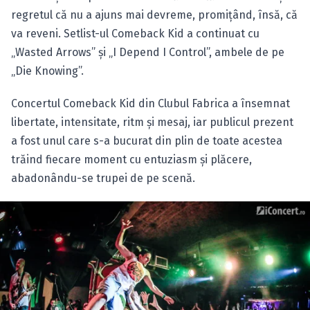
regretul că nu a ajuns mai devreme, promiţând, însă, că
va reveni. Setlist-ul Comeback Kid a continuat cu
„Wasted Arrows” şi „I Depend I Control”, ambele de pe
„Die Knowing”.
Concertul Comeback Kid din Clubul Fabrica a însemnat
libertate, intensitate, ritm şi mesaj, iar publicul prezent
a fost unul care s-a bucurat din plin de toate acestea
trăind fiecare moment cu entuziasm şi plăcere,
abadonându-se trupei de pe scenă.