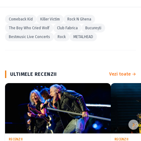
Comeback Kid
Killer Victim
Rock N Ghena
The Boy Who Cried Wolf
Club Fabrica
Bucureşti
Bestmusic Live Concerts
Rock
METALHEAD
ULTIMELE RECENZII
Vezi toate →
RECENZII
RECENZII