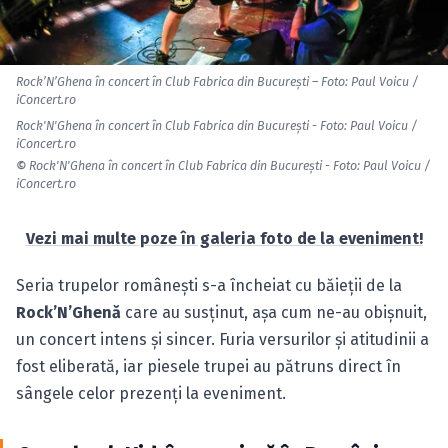
Rock’N’Ghena în concert în Club Fabrica din Bucureşti – Foto: Paul Voicu /
iConcert.ro
Rock'N'Ghena în concert în Club Fabrica din Bucureşti - Foto: Paul Voicu /
iConcert.ro
©
Rock'N'Ghena în concert în Club Fabrica din Bucureşti - Foto: Paul Voicu /
iConcert.ro
Vezi mai multe poze în galeria foto de la eveniment!
Seria trupelor româneşti s-a încheiat cu băieţii de la
Rock’N’Ghenă
care au susţinut, aşa cum ne-au obişnuit,
un concert intens şi sincer. Furia versurilor şi atitudinii a
fost eliberată, iar piesele trupei au pătruns direct în
sângele celor prezenţi la eveniment.