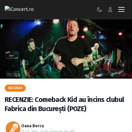
CONCERTE
FESTIVALURI
PETRECERI
ŞTIRI
RECENZII
RECENZII
GALERII FOTO
RECENZIE: Comeback Kid au încins clubul
BILETE
Fabrica din Bucureşti (POZE)
Autentificare
Oana Bercu
12 iul. 2014 · 14:55
·
3 minute de citit