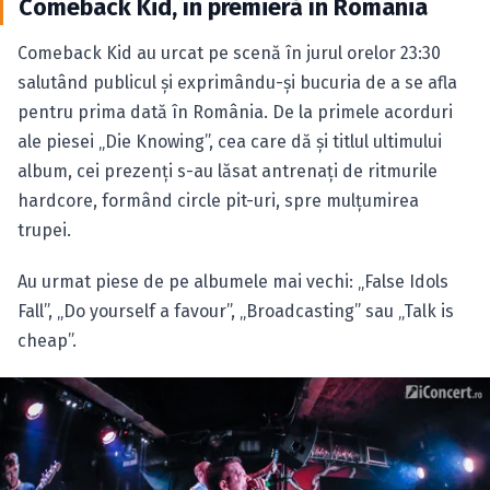
Comeback Kid, în premieră în România
Comeback Kid au urcat pe scenă în jurul orelor 23:30
salutând publicul şi exprimându-şi bucuria de a se afla
pentru prima dată în România. De la primele acorduri
ale piesei „Die Knowing”, cea care dă şi titlul ultimului
album, cei prezenţi s-au lăsat antrenaţi de ritmurile
hardcore, formând circle pit-uri, spre mulţumirea
trupei.
Au urmat piese de pe albumele mai vechi: „False Idols
Fall”, „Do yourself a favour”, „Broadcasting” sau „Talk is
cheap”.