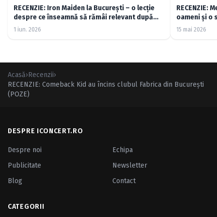
RECENZIE: Iron Maiden la București – o lecție
RECENZIE: Me
despre ce înseamnă să rămâi relevant după
oameni și o 
cincizeci de ani (FOTO)
1 iun. 2026
15 mai 2026
Acasă
›
Recenzii
›
RECENZIE: Comeback Kid au încins clubul Fabrica din Bucureşti
(POZE)
DESPRE ICONCERT.RO
Despre noi
Echipa
Publicitate
Newsletter
Blog
Contact
CATEGORII