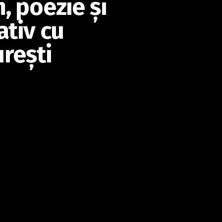
, poezie şi
ativ cu
reşti