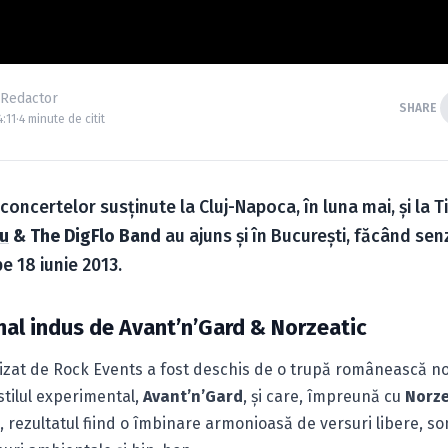
 Redactor
SHARE
4:11
·
4 minute de citit
oncertelor susţinute la Cluj-Napoca, în luna mai, şi la T
u
& The DigFlo Band
au ajuns şi în Bucureşti, făcând sen
pe 18 iunie 2013.
nal indus de Avant’n’Gard & Norzeatic
izat de Rock Events a fost deschis de o trupă românească 
tilul experimental,
Avant’n’Gard
, şi care, împreună cu
Norze
i, rezultatul fiind o îmbinare armonioasă de versuri libere, so