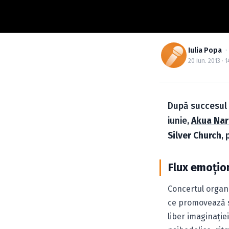
Iulia Popa
·
20 iun. 2013 · 1
După succesul c
iunie,
Akua Nar
Silver Church
, 
Flux emoţio
Concertul organ
ce promovează s
liber imaginaţie