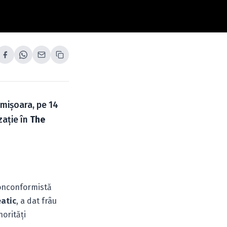
imişoara, pe 14
zaţie în
The
nonconformistă
atic
, a dat frâu
norităţi