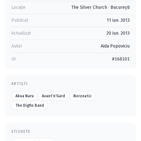
Locație
The Silver Church
·
Bucureşti
Publicat
11 iun. 2013
Actualizat
20 iun. 2013
Autor
Aida Popoviciu
ID
#168101
ARTIȘTI
Akua Naru
Avant'n'Gard
Norzeatic
The Digflo Band
ETICHETE