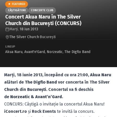
Caută în site...
★ FEATURED
CÂŞTIGĂTORI
CONCERTE CLUB
Concert Akua Naru în The Silver
Church din Bucureşti (CONCURS)
Marți,
18 iun 2013
The Silver Church
·
Bucureşti
LINEUP
Akua Naru
,
Avant'n'Gard
,
Norzeatic
,
The Digflo Band
Marţi, 18 iunie 2013, începând cu ora 21:00,
Akua Naru
alături de
The Digflo Band
vor concerta în The Silver
Church
din
Bucureşti
. Concertul va fi deschis
de
Norzeatic & Avant’n’Gard.
CONCURS: Câştigă o invitaţie la concertul Akua Naru!
iConcert.ro
şi
Rock Events
te invită la concurs.