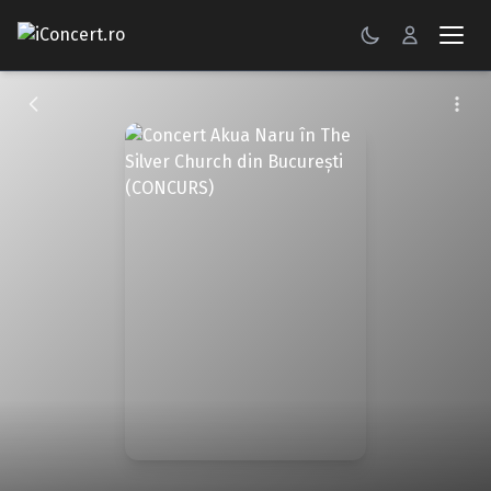
CONCERTE
FESTIVALURI
PETRECERI
ŞTIRI
RECENZII
GALERII FOTO
BILETE
Autentificare