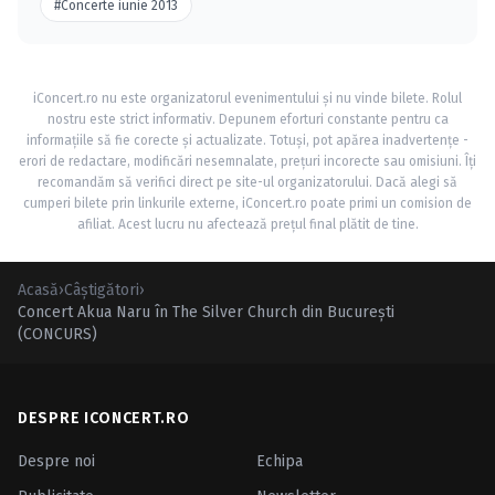
#Concerte iunie 2013
iConcert.ro nu este organizatorul evenimentului și nu vinde bilete. Rolul
nostru este strict informativ. Depunem eforturi constante pentru ca
informațiile să fie corecte și actualizate. Totuși, pot apărea inadvertențe -
erori de redactare, modificări nesemnalate, prețuri incorecte sau omisiuni. Îți
recomandăm să verifici direct pe site-ul organizatorului. Dacă alegi să
cumperi bilete prin linkurile externe, iConcert.ro poate primi un comision de
afiliat. Acest lucru nu afectează prețul final plătit de tine.
Acasă
›
Câştigători
›
Concert Akua Naru în The Silver Church din Bucureşti
(CONCURS)
DESPRE ICONCERT.RO
Despre noi
Echipa