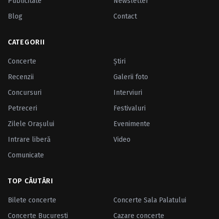
Publicitate
Newsletter
Blog
Contact
CATEGORII
Concerte
Ştiri
Recenzii
Galerii foto
Concursuri
Interviuri
Petreceri
Festivaluri
Zilele Oraşului
Evenimente
Intrare liberă
Video
Comunicate
TOP CĂUTĂRI
Bilete concerte
Concerte Sala Palatului
Concerte Bucuresti
Cazare concerte