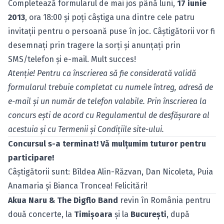
Completează formularul de mai jos până luni,
17 iunie
2013
, ora 18:00 şi poţi câştiga una dintre cele patru
invitaţii pentru o persoană puse în joc. Câştigătorii vor fi
desemnaţi prin tragere la sorţi şi anunţaţi prin
SMS/telefon şi e-mail. Mult succes!
Atenţie! Pentru ca înscrierea să fie considerată validă
formularul trebuie completat cu numele întreg, adresă de
e-mail şi un număr de telefon valabile. Prin înscrierea la
concurs eşti de acord cu
Regulamentul de desfăşurare
al
acestuia şi cu
Termenii şi Condiţiile
site-ului.
Concursul s-a terminat! Vă mulţumim tuturor pentru
participare!
Câştigătorii sunt: Bîldea Alin-Răzvan, Dan Nicoleta, Puia
Anamaria şi Bianca Troncea! Felicitări!
Akua Naru & The Digflo Band
revin în România pentru
două concerte, la
Timişoara
şi la
Bucureşti
, după