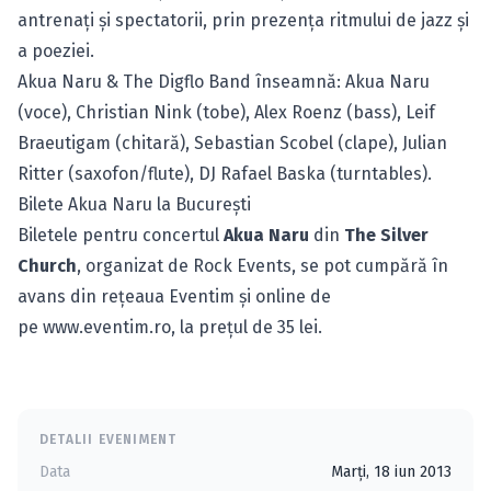
antrenaţi şi spectatorii, prin prezenţa ritmului de jazz şi
a poeziei.
Akua Naru & The Digflo Band înseamnă: Akua Naru
(voce), Christian Nink (tobe), Alex Roenz (bass), Leif
Braeutigam (chitară), Sebastian Scobel (clape), Julian
Ritter (saxofon/flute), DJ Rafael Baska (turntables).
Bilete Akua Naru la Bucureşti
Biletele pentru concertul
Akua Naru
din
The Silver
Church
, organizat de Rock Events, se pot cumpără în
avans din reţeaua Eventim şi online de
pe
www.eventim.ro
, la preţul de 35 lei.
DETALII EVENIMENT
Data
Marți, 18 iun 2013