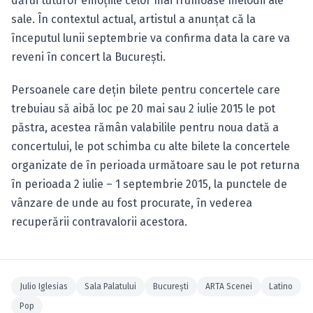
dărui tuturor emoţiile celor mai frumoase melodii ale
sale. În contextul actual, artistul a anunţat că la
începutul lunii septembrie va confirma data la care va
reveni în concert la Bucureşti.
Persoanele care deţin bilete pentru concertele care
trebuiau să aibă loc pe 20 mai sau 2 iulie 2015 le pot
păstra, acestea rămân valabilile pentru noua dată a
concertului, le pot schimba cu alte bilete la concertele
organizate de în perioada următoare sau le pot returna
în perioada 2 iulie – 1 septembrie 2015, la punctele de
vânzare de unde au fost procurate, în vederea
recuperării contravalorii acestora.
Julio Iglesias
Sala Palatului
Bucureşti
ARTA Scenei
Latino
Pop