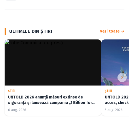
ULTIMELE DIN ŞTIRI
Vezi toate →
ŞTIRI
ŞTIRI
UNTOLD 2026 anunță măsuri extinse de
UNTOLD 2026:
siguranță și lansează campania „1 Billion for
acces, check-
Good”
6 aug. 2026
5 aug. 2026