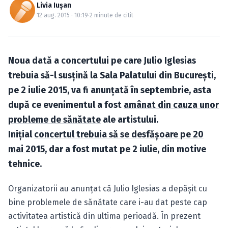
Caută în site...
Livia Iuşan
12 aug. 2015 · 10:19
·
2 minute de citit
Noua dată a concertului pe care Julio Iglesias
trebuia să-l susţină la Sala Palatului din Bucureşti,
pe 2 iulie 2015, va fi anunţată în septembrie, asta
după ce evenimentul a fost
amânat din cauza unor
probleme de sănătate
ale artistului.
Iniţial
concertul trebuia să se desfăşoare pe 20
mai 2015
, dar a fost mutat pe 2 iulie, din motive
tehnice.
Organizatorii au anunţat că Julio Iglesias a depăşit cu
bine problemele de sănătate care i-au dat peste cap
activitatea artistică din ultima perioadă. În prezent