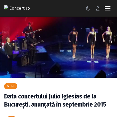
CONCERTE
FESTIVALURI
PETRECERI
ŞTIRI
RECENZII
GALERII FOTO
ŞTIRI
BILETE
Data concertului Julio Iglesias de la
Bucureşti, anunţată în septembrie 2015
Autentificare