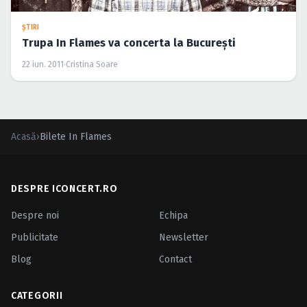
ŞTIRI
Trupa In Flames va concerta la Bucureşti
22 iun. 2011
·
Cristina Soare
Acasă
›
Bilete In Flames
DESPRE ICONCERT.RO
Despre noi
Echipa
Publicitate
Newsletter
Blog
Contact
CATEGORII