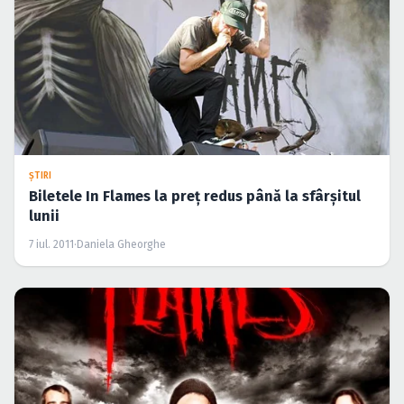
ŞTIRI
Biletele In Flames la preţ redus până la sfârşitul
lunii
7 iul. 2011
·
Daniela Gheorghe