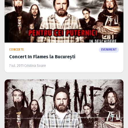
CONCERTE
EVENIMENT
Concert In Flames la Bucureşti
7 iul. 2011
·
Cristina Soare