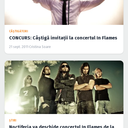
CÂŞTIGĂTORI
CONCURS: Câştigă invitaţii la concertul In Flames
21 sept. 2011
·
Cristina Soare
ŞTIRI
Noctiferia va deschide concertul In Flames de la