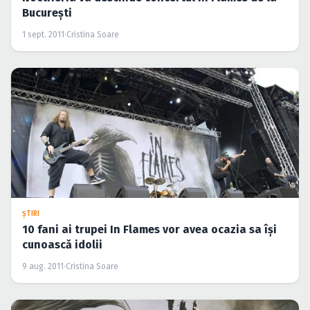
Bucureşti
1 sept. 2011
·
Cristina Soare
ŞTIRI
10 fani ai trupei In Flames vor avea ocazia sa îşi
cunoască idolii
9 aug. 2011
·
Cristina Soare