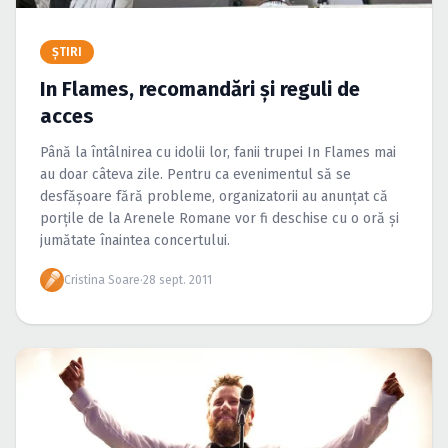
Caută în site...
ŞTIRI
In Flames, recomandări şi reguli de
acces
Până la întâlnirea cu idolii lor, fanii trupei In Flames mai
au doar câteva zile. Pentru ca evenimentul să se
desfăşoare fără probleme, organizatorii au anunţat că
porţile de la Arenele Romane vor fi deschise cu o oră şi
jumătate înaintea concertului.
Cristina Soare
·
28 sept. 2011