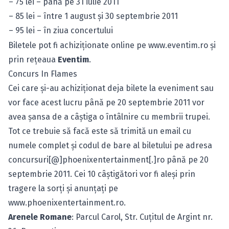
– 75 lei – până pe 31 iulie 2011
– 85 lei – între 1 august şi 30 septembrie 2011
– 95 lei – în ziua concertului
Biletele pot fi achiziţionate online pe
www.eventim.ro
şi
prin reţeaua
Eventim
.
Concurs In Flames
Cei care şi-au achiziţionat deja bilete la eveniment sau
vor face acest lucru până pe 20 septembrie 2011 vor
avea şansa de a câştiga o întâlnire cu membrii trupei.
Tot ce trebuie să facă este să trimită un email cu
numele complet şi codul de bare al biletului pe adresa
concursuri[@]phoenixentertainment[.]ro până pe 20
septembrie 2011. Cei 10 câştigători vor fi aleşi prin
tragere la sorţi şi anunţaţi pe
www.phoenixentertainment.ro
.
Arenele Romane
: Parcul Carol, Str. Cuţitul de Argint nr.