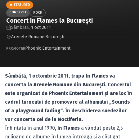
Caută în site...
★ FEATURED
CONCERTE
ROCK
Concert In Flames la Bucureşti
Sâmbătă,
1 oct 2011
Arenele Romane
·
Bucureşti
Phoenix Entertainment
PROMOTER
Sâmbătă, 1 octombrie 2011, trupa
In Flames
va
concerta la
Arenele Romane
din
Bucureşti
. Concertul
este organizat de
Phoenix Entertainment
şi are loc în
cadrul turneului de promovare al albumului „
Sounds
of a playground fading”
. În deschiderea suedezilor
vor concerta cei de la
Noctiferia
.
Înfiinţata în anul 1990,
In Flames
a vândut peste 2,5
milioane de albume în lumea întreagă şi a câştigat