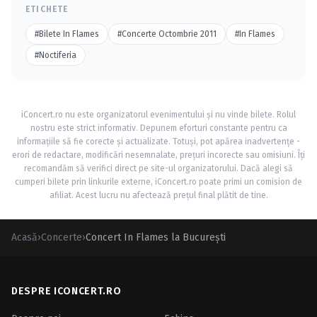
ETICHETE
#Bilete In Flames
#Concerte Octombrie 2011
#In Flames
#Noctiferia
iConcert.ro nu este organizatorul evenimentului și nu vinde bilete. Rolul
nostru este strict informativ. Depunem eforturi constante pentru ca
informațiile să fie corecte și actualizate. Totuși, pot apărea inadvertențe -
erori de redactare, modificări nesemnalate, prețuri incorecte sau omisiuni. Îți
recomandăm să verifici direct pe site-ul organizatorului. Dacă alegi să
cumperi bilete prin linkurile externe, iConcert.ro poate primi un comision de
afiliat. Acest lucru nu afectează prețul final plătit de tine.
Acasă
›
Concerte
›
Concert In Flames la Bucureşti
DESPRE ICONCERT.RO