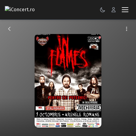
CONCERTE
FESTIVALURI
PETRECERI
ŞTIRI
RECENZII
GALERII FOTO
BILETE
Autentificare