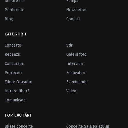
Despre noi
Echipa
Publicitate
Newsletter
Blog
Contact
CATEGORII
Concerte
Ştiri
Recenzii
Galerii foto
Concursuri
Interviuri
Petreceri
Festivaluri
Zilele Oraşului
Evenimente
Intrare liberă
Video
Comunicate
TOP CĂUTĂRI
Bilete concerte
Concerte Sala Palatului