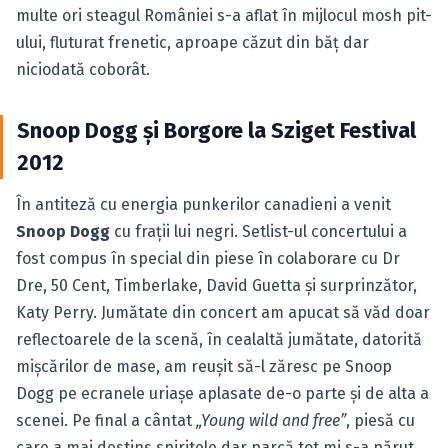
multe ori steagul României s-a aflat în mijlocul mosh pit-
ului, fluturat frenetic, aproape căzut din băţ dar
niciodată coborât.
Snoop Dogg şi Borgore la Sziget Festival
2012
În antiteză cu energia punkerilor canadieni a venit
Snoop Dogg
cu fraţii lui negri. Setlist-ul concertului a
fost compus în special din piese în colaborare cu Dr
Dre, 50 Cent, Timberlake, David Guetta şi surprinzător,
Katy Perry. Jumătate din concert am apucat să văd doar
reflectoarele de la scenă, în cealaltă jumătate, datorită
mişcărilor de mase, am reuşit să-l zăresc pe Snoop
Dogg pe ecranele uriaşe aplasate de-o parte şi de alta a
scenei. Pe final a cântat
„Young wild and free”
, piesă cu
care a mai destins spiritele dar parcă tot mi s-a părut