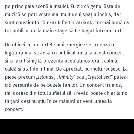
pe principala scenă a insulei. Eu zic că genul ăsta de
muzică se potriveşte mai mult unui spaţiu închis, dar
sunt conştientă că n-ar fi fost o variantă tocmai bună ca
tot publicul de la main stage să fie băgat într-un cort.
De obicei la concertele mai energice se creează o
legătură mai strânsă cu publicul, însă la acest concert
şi-a făcut simţită prezenţa acea atmosferă… calmă,
caldă şi atât de intimă. De apreciat, nu mulţi reuşesc. La
piese precum
„Islands”, „Infinity”
sau
„Crystalised”
puteai
citi versurile de pe buzele fanilor. Un concert frumos,
îmi doresc din totul sufletul să-i revăd poate chiar la noi
în ţară deşi nu ştiu în ce măsură ar veni lumea la
concert.