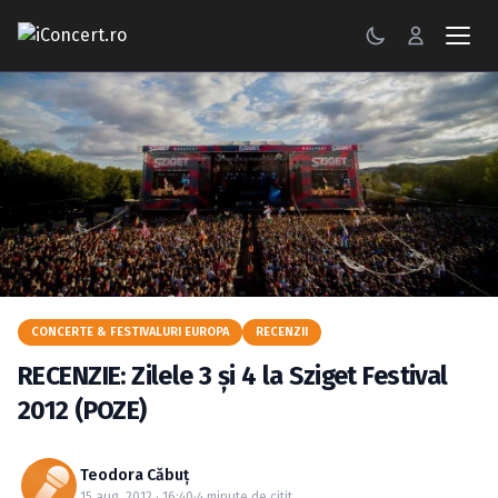
CONCERTE
FESTIVALURI
PETRECERI
ŞTIRI
RECENZII
CONCERTE & FESTIVALURI EUROPA
RECENZII
GALERII FOTO
RECENZIE: Zilele 3 şi 4 la Sziget Festival
BILETE
2012 (POZE)
Autentificare
Teodora Căbuţ
15 aug. 2012 · 16:40
·
4 minute de citit