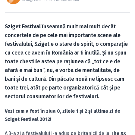
Caută în site...
Sziget Festival
înseamnă mult mai mult decât
concertele de pe cele mai importante scene ale
festivalului, Sziget e o stare de spirit, o comparaţie
cu ceea ce avem în România ar fi inutilă. Şi nu spun
toate chestiile astea pe raţiunea că „tot ce e de
afară e mai bun”, nu, e vorba de mentalitate, de
bani şi de cultură. Din păcate nouă ne lipsesc cam
toate trei, atât pe parte organizatorică cât şi pe
sectorul consumatorilor de festivaluri.
Vezi cum a fost în
ziua 0
,
zilele 1 şi 2
şi
ultima zi
de
Sziget Festival 2012!
A 3-a zi a festivalului i-a adus pe britanicii de la
The XX