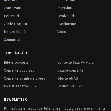
Recenzii
Galerii foto
Concursuri
Interviuri
Petreceri
Festivaluri
Zilele Oraşului
Evenimente
Intrare liberă
Video
Comunicate
TOP CĂUTĂRI
Bilete concerte
Concerte Sala Palatului
Concerte Bucuresti
Cazare concerte
Concerte cu intrare liberă
Oferte eMAG
UNTOLD Festival 2026
Festivaluri 2027
NEWSLETTER
Primești pe email concertele lunii și noutăți despre evenimente.