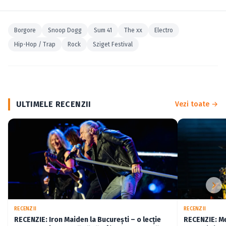
Borgore
Snoop Dogg
Sum 41
The xx
Electro
Hip-Hop / Trap
Rock
Sziget Festival
ULTIMELE RECENZII
Vezi toate →
RECENZII
RECENZII
RECENZIE: Iron Maiden la București – o lecție
RECENZIE: Me