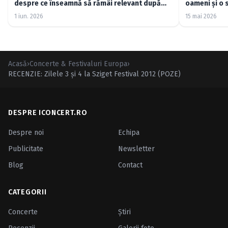
despre ce înseamnă să rămâi relevant după
oameni și o 
cincizeci de ani (FOTO)
1 iun. 2026
15 mai 2026
Acasă
›
Concerte & Festivaluri Europa
›
RECENZIE: Zilele 3 şi 4 la Sziget Festival 2012 (POZE)
DESPRE ICONCERT.RO
Despre noi
Echipa
Publicitate
Newsletter
Blog
Contact
CATEGORII
Concerte
Ştiri