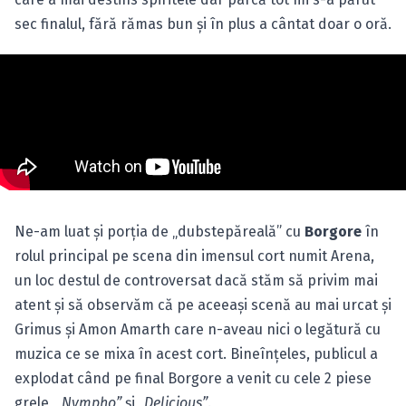
sec finalul, fără rămas bun şi în plus a cântat doar o oră.
Ne-am luat şi porţia de „dubstepăreală” cu
Borgore
în
rolul principal pe scena din imensul cort numit Arena,
un loc destul de controversat dacă stăm să privim mai
atent şi să observăm că pe aceeaşi scenă au mai urcat şi
Grimus şi Amon Amarth care n-aveau nici o legătură cu
muzica ce se mixa în acest cort. Bineînţeles, publicul a
explodat când pe final Borgore a venit cu cele 2 piese
grele,
„Nympho”
şi
„Delicious”
.