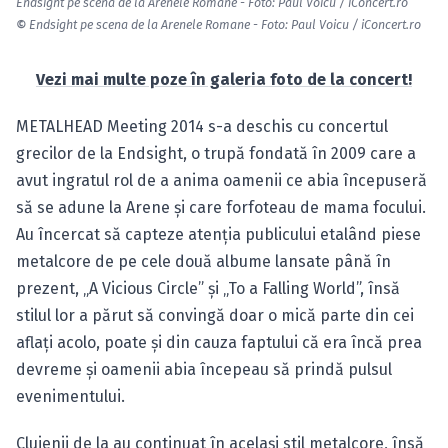
Endsight pe scena de la Arenele Romane - Foto: Paul Voicu / iConcert.ro
©
Endsight pe scena de la Arenele Romane - Foto: Paul Voicu / iConcert.ro
Vezi mai multe poze în galeria foto de la concert!
METALHEAD Meeting 2014 s-a deschis cu concertul
grecilor de la Endsight, o trupă fondată în 2009 care a
avut ingratul rol de a anima oamenii ce abia începuseră
să se adune la Arene şi care forfoteau de mama focului.
Au încercat să capteze atenţia publicului etalând piese
metalcore de pe cele două albume lansate până în
prezent, „A Vicious Circle” şi „To a Falling World”, însă
stilul lor a părut să convingă doar o mică parte din cei
aflaţi acolo, poate şi din cauza faptului că era încă prea
devreme şi oamenii abia începeau să prindă pulsul
evenimentului.
Clujenii de la au continuat în acelaşi stil metalcore, însă