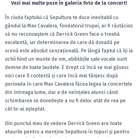
Vezi mai multe poze în galeria foto de la concert!
În ciuda faptului că Sepultura te duce inevitabil cu
gândul la Max Cavalera, fondatorul trupei, ar fi răutăcios
să nu recunoaştem că Derrick Green face o treabă
excelentă, iar determinarea de care dă dovadă pe
scenă este absolut senzaţională. Pe lângă faptul că îţi ia
ochii fiind un munte de om, abilităţile sale vocale sunt
demne de toate laudele. E drept că încă se mai găsesc
voci care îl contestă şi care încă mai tânjesc după
perioada în care Max Cavalera făcea legea la concertele
din întreaga lume, dar e de neînţeles atunci când
schimbarea se dovedeşte a nu fi deloc atât de rea pe
cât te-ai aşteptat.
Din punctul meu de vedere Derrick Green are toate
atuurile pentru a menţine Sepultura în topuri şi pentru