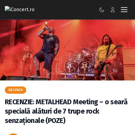
CONCERTE
FESTIVALURI
PETRECERI
ŞTIRI
RECENZII
RECENZII
GALERII FOTO
RECENZIE: METALHEAD Meeting – o seară
BILETE
specială alături de 7 trupe rock
senzaţionale (POZE)
Autentificare