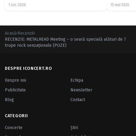
cincizeci de ani (FOTO)
1 iun. 2026
15 mai 2026
Acasă
›
Recenzii
›
RECENZIE: METALHEAD Meeting – o seară specială alături de 7
trupe rock senzaţionale (POZE)
DESPRE ICONCERT.RO
Despre noi
Echipa
Publicitate
Newsletter
Blog
Contact
CATEGORII
Concerte
Ştiri