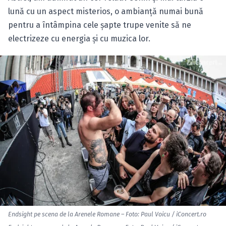
lună cu un aspect misterios, o ambianţă numai bună
pentru a întâmpina cele şapte trupe venite să ne
electrizeze cu energia şi cu muzica lor.
Endsight pe scena de la Arenele Romane – Foto: Paul Voicu / iConcert.ro