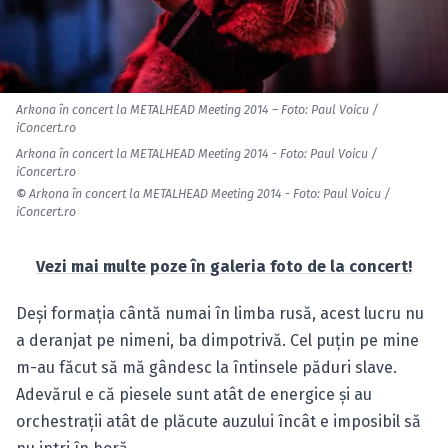
Arkona în concert la METALHEAD Meeting 2014 – Foto: Paul Voicu /
iConcert.ro
Arkona în concert la METALHEAD Meeting 2014 - Foto: Paul Voicu /
iConcert.ro
©
Arkona în concert la METALHEAD Meeting 2014 - Foto: Paul Voicu /
iConcert.ro
Vezi mai multe poze în galeria foto de la concert!
Deşi formaţia cântă numai în limba rusă, acest lucru nu
a deranjat pe nimeni, ba dimpotrivă. Cel puţin pe mine
m-au făcut să mă gândesc la întinsele păduri slave.
Adevărul e că piesele sunt atât de energice şi au
orchestraţii atât de plăcute auzului încât e imposibil să