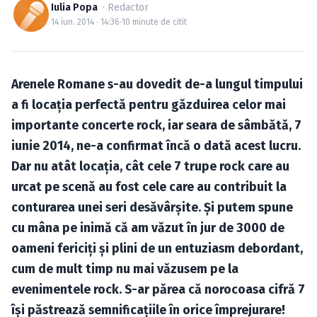
Caută în site...
Iulia Popa
· Redactor
14 iun. 2014 · 14:36
·
10 minute de citit
Arenele Romane s-au dovedit de-a lungul timpului
a fi locaţia perfectă pentru găzduirea celor mai
importante concerte rock, iar seara de sâmbătă, 7
iunie 2014, ne-a confirmat încă o dată acest lucru.
Dar nu atât locaţia, cât cele 7 trupe rock care au
urcat pe scenă au fost cele care au contribuit la
conturarea unei seri desăvârşite. Şi putem spune
cu mâna pe inimă că am văzut în jur de 3000 de
oameni fericiţi şi plini de un entuziasm debordant,
cum de mult timp nu mai văzusem pe la
evenimentele rock. S-ar părea că norocoasa cifră 7
îşi păstrează semnificaţiile în orice împrejurare!