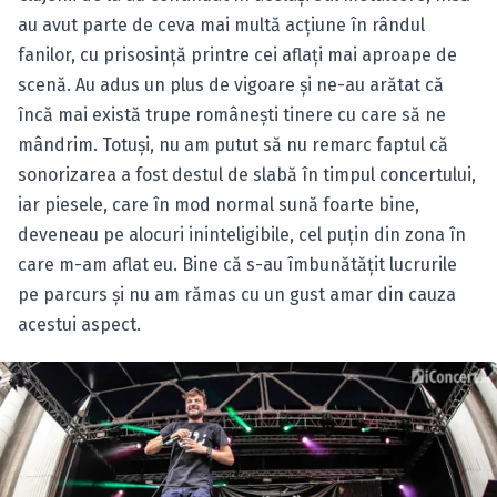
au avut parte de ceva mai multă acţiune în rândul
fanilor, cu prisosinţă printre cei aflaţi mai aproape de
scenă. Au adus un plus de vigoare şi ne-au arătat că
încă mai există trupe româneşti tinere cu care să ne
mândrim. Totuşi, nu am putut să nu remarc faptul că
sonorizarea a fost destul de slabă în timpul concertului,
iar piesele, care în mod normal sună foarte bine,
deveneau pe alocuri ininteligibile, cel puţin din zona în
care m-am aflat eu. Bine că s-au îmbunătăţit lucrurile
pe parcurs şi nu am rămas cu un gust amar din cauza
acestui aspect.