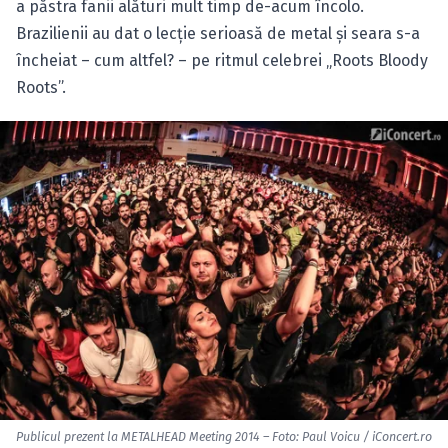
a păstra fanii alături mult timp de-acum încolo.
Brazilienii au dat o lecţie serioasă de metal şi seara s-a
încheiat – cum altfel? – pe ritmul celebrei „Roots Bloody
Roots”.
Publicul prezent la METALHEAD Meeting 2014 – Foto: Paul Voicu / iConcert.ro