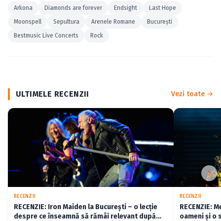
Arkona
Diamonds are forever
Endsight
Last Hope
Moonspell
Sepultura
Arenele Romane
Bucureşti
Bestmusic Live Concerts
Rock
ULTIMELE RECENZII
Vezi toate →
RECENZII
RECENZII
RECENZIE: Iron Maiden la București – o lecție
RECENZIE: Me
despre ce înseamnă să rămâi relevant după
oameni și o 