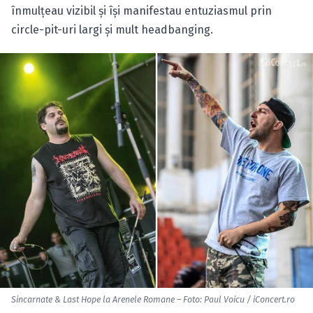
înmulţeau vizibil şi îşi manifestau entuziasmul prin
circle-pit-uri largi şi mult headbanging.
Sincarnate & Last Hope la Arenele Romane – Foto: Paul Voicu / iConcert.ro