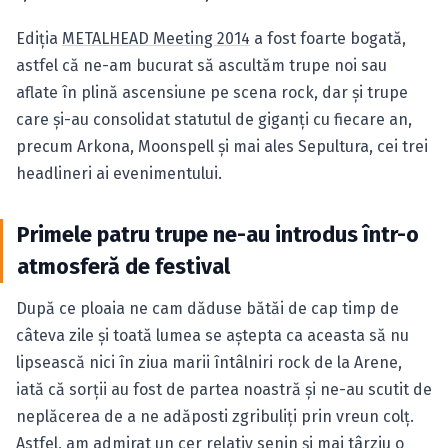
Ediţia
METALHEAD Meeting 2014
a fost foarte bogată,
astfel că ne-am bucurat să ascultăm trupe noi sau
aflate în plină ascensiune pe scena rock, dar şi trupe
care şi-au consolidat statutul de giganţi cu fiecare an,
precum Arkona, Moonspell şi mai ales Sepultura, cei trei
headlineri ai evenimentului.
Primele patru trupe ne-au introdus într-o
atmosferă de festival
După ce ploaia ne cam dăduse bătăi de cap timp de
câteva zile şi toată lumea se aştepta ca aceasta să nu
lipsească nici în ziua marii întâlniri rock de la Arene,
iată că sorţii au fost de partea noastră şi ne-au scutit de
neplăcerea de a ne adăposti zgribuliţi prin vreun colţ.
Astfel, am admirat un cer relativ senin şi mai târziu o