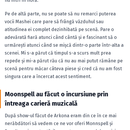
nu intri în horă.
Pe de altă parte, nu se poate să nu remarci puterea
vocii Mashei care pare să frângă văzduhul sau
atitudinea ei complet dezinhibată pe scenă. Pare o
adevărată fiară atunci când cântă şi e fascinant să o
urmăreşti atunci când se mişcă dintr-o parte într-alta a
scenei. Mi s-a părut că timpul s-a scurs mult prea
repede şi mi-a părut rău că nu au mai putut rămâne pe
scenă pentru măcar câteva piese şi cred că nu am fost
singura care a încercat acest sentiment.
Moonspell au făcut o incursiune prin
întreaga carieră muzicală
După show-ul făcut de Arkona eram din ce în ce mai
nerăbdători să vedem ce ne vor oferi Monnspell şi