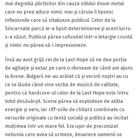
mai degrabă plictisitor din cauza stilului doom metal
care nu prea aduce nimic nou şi căruia îi lipsesc
inflexiunile care să vitalizeze publicul. Celor de la
Sincarnate parcă le-a lipsit determinarea şi acest lucru
s-a văzut. Publicul părea cufundat într-o letargie cruntă
şi nimic nu părea să-i impresioneze.
Însă au avut grijă cei de la Last Hope să ne dea porţia
de agitaţie şi extaz pe care o râvneam de când am ajuns
la Arene. Bulgarii ne-au arătat că şi vecinii noştri au cu
ce se lăuda când vine vorba de muzică de calitate,
pentru că hardcore-ul celor de la Last Hope este întru
totul desăvârşit. Scena părea să explodeze de atâta
energie şi nerv, iar riff-urile de chitară combinate cu
versurile originale cu tentă socială şi politică au incitat
mulţimea într-un mare fel. Era uşor de preconizat
nebunia care avea să urmeze, deoarece oamenii se