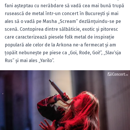
fani aşteptau cu nerăbdare să vadă cea mai bună trupă
rusească de metal într-un concert în Bucureşti şi mai
ales să o vadă pe Masha „Scream” dezlănţuindu-se pe
scenă. Contopirea dintre sălbăticie, exotic şi pitoresc
care caracterizează piesele folk metal de inspiraţie
populară ale celor de la Arkona ne-a fermecat şi am
ţopăit nebuneşte pe piese ca „Goi, Rode, Goi!”, „Slav’sja
Rus” şi mai ales „Yarilo”.