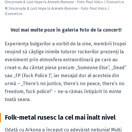
Sincarnate & Last Hope la Arenele Romane - Foto: Paul Voicu / iConcert.ro
©
Sincarnate & Last Hope la Arenele Romane - Foto: Paul Voicu /
iConcert.ro
Vezi mai multe poze în galeria foto de la concert!
Experienţa bulgarilor a vorbit de la sine, membrii trupei
reuşind să câştige inimile tuturor rockerilor prezenţi la
eveniment prin atmosfera extraordinară pe care au
creat-o. Au cântat piese precum „Someone Else”, „Dead”
sau „FP (Fuck Police )”, iar mesajul dur al acesteia din
urmă – „There’s no justice, there’s no peace, there’s no
freedom, fuck police!” – ne-a rămas întipărit în minte
toată seara.
Folk-metal rusesc la cel mai înalt nivel
Odată cu Arkona a început cu adevărat nebunia! Mulţi