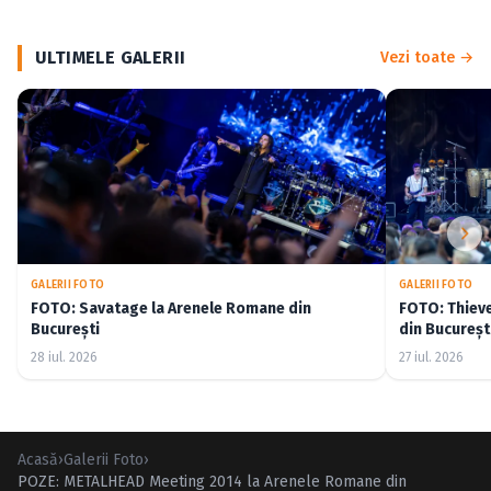
ULTIMELE GALERII
Vezi toate →
GALERII FOTO
GALERII FOTO
FOTO: Savatage la Arenele Romane din
FOTO: Thiev
București
din Bucureșt
28 iul. 2026
27 iul. 2026
Acasă
›
Galerii Foto
›
POZE: METALHEAD Meeting 2014 la Arenele Romane din