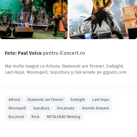
Foto: Paul Voicu
pentru iConcert.ro
Mai multe imagini cu
Arkona
,
Diamonds are forever
,
Endsight
,
Last Hope
,
Moonspell
,
Sepultura
și
Sincarnate
pe
gigxels.com
.
Arkona
Diamonds are forever
Endsight
Last Hope
Moonspell
Sepultura
Sincarnate
Arenele Romane
Bucureşti
Rock
METALHEAD Meeting