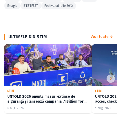
Emagic
B'ESTFEST
Festivaluri iulie 2012
ULTIMELE DIN ŞTIRI
Vezi toate →
ŞTIRI
ŞTIRI
UNTOLD 2026 anunță măsuri extinse de
UNTOLD 2026:
siguranță și lansează campania „1 Billion for
acces, check-
Good”
6 aug. 2026
5 aug. 2026