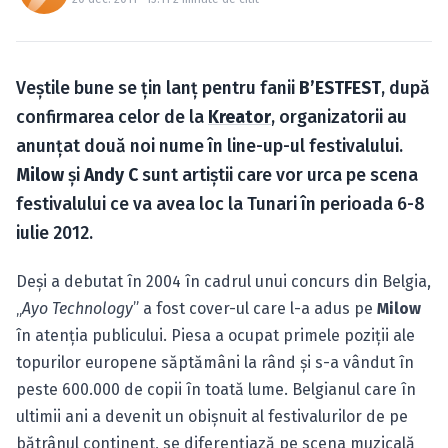
Caută în site...
Veştile bune se ţin lanţ pentru fanii
B’ESTFEST
, după
confirmarea celor de la
Kreator
, organizatorii au
anunţat două noi nume în line-up-ul festivalului.
Milow
şi
Andy C
sunt artiştii care vor urca pe scena
festivalului ce va avea loc la Tunari în perioada 6-8
iulie 2012.
Deşi a debutat în 2004 în cadrul unui concurs din Belgia,
„
Ayo Technology
” a fost cover-ul care l-a adus pe
Milow
în atenţia publicului. Piesa a ocupat primele poziţii ale
topurilor europene săptămâni la rând şi s-a vândut în
peste 600.000 de copii în toată lume. Belgianul care în
ultimii ani a devenit un obişnuit al festivalurilor de pe
bătrânul continent, se diferenţiază pe scena muzicală