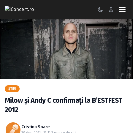
CONCERTE
FESTIVALURI
PETRECERI
ŞTIRI
RECENZII
ŞTIRI
GALERII FOTO
Milow şi Andy C confirmaţi la B’ESTFEST
BILETE
2012
Autentificare
Cristina Soare
20 dec. 2011 · 15:11
·
2 minute de citit