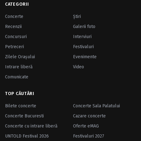
CATEGORII
Concerte
Ştiri
Recenzii
Galerii foto
Concursuri
Interviuri
Petreceri
Festivaluri
Zilele Oraşului
Evenimente
Intrare liberă
Video
Comunicate
TOP CĂUTĂRI
Bilete concerte
Concerte Sala Palatului
Concerte Bucuresti
Cazare concerte
Concerte cu intrare liberă
Oferte eMAG
UNTOLD Festival 2026
Festivaluri 2027