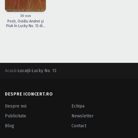
Caută în site...
ÎNCHEIAT
30 nov
Posh, Ovidiu Andrei şi
Piuk în Lucky No. 13 din
Bucureşti
Acasă
›
Locații
›
Lucky No. 13
DESPRE ICONCERT.RO
Despre noi
Echipa
Publicitate
Newsletter
Blog
Contact