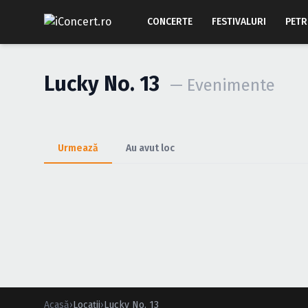
CONCERTE
FESTIVALURI
PETR
Lucky No. 13
— Evenimente
Urmează
Au avut loc
Acasă
›
Locații
›
Lucky No. 13