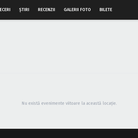
ECERI
ŞTIRI
RECENZII
GALERII FOTO
BILETE
Nu există evenimente viitoare la această locație.