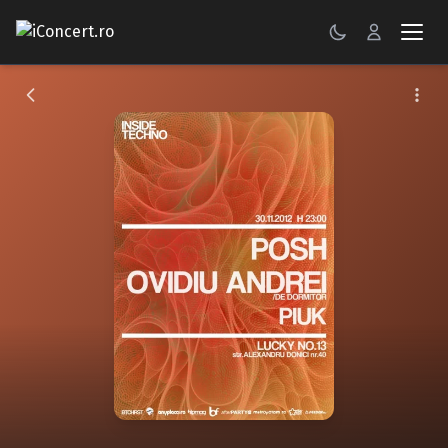
CONCERTE
FESTIVALURI
PETRECERI
ŞTIRI
RECENZII
GALERII FOTO
BILETE
Autentificare