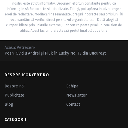
nostru este strict informativ. Depunem eforturi constante pentru ca
informațiile să fie corecte și actualizate. Totuși, pot apărea inadvertențe -
erori de redactare, modificări nesemnalate, prețuri incorecte sau omisiuni. Îți
recomandăm să verifici direct pe site-ul organizatorului. Dacă alegi să
cumperi bilete prin linkurile externe, iConcert.ro poate primi un comision de
afiliat. Acest lucru nu afectează prețul final plătit de tine.
Acasă
›
Petreceri
›
Posh, Ovidiu Andrei şi Piuk în Lucky No. 13 din Bucureşti
DESPRE ICONCERT.RO
Despre noi
Echipa
Publicitate
Newsletter
Blog
Contact
CATEGORII