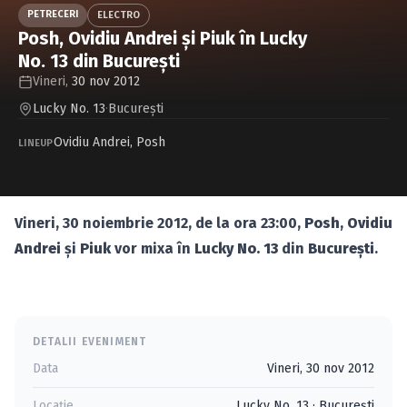
Caută în site...
PETRECERI
ELECTRO
Posh, Ovidiu Andrei şi Piuk în Lucky
No. 13 din Bucureşti
Vineri,
30 nov 2012
Lucky No. 13
·
Bucureşti
Ovidiu Andrei
,
Posh
LINEUP
Vineri, 30 noiembrie 2012, de la ora 23:00,
Posh
,
Ovidiu
Andrei
şi
Piuk
vor mixa în
Lucky No. 13
din
Bucureşti
.
DETALII EVENIMENT
Data
Vineri, 30 nov 2012
Locație
Lucky No. 13
·
Bucureşti