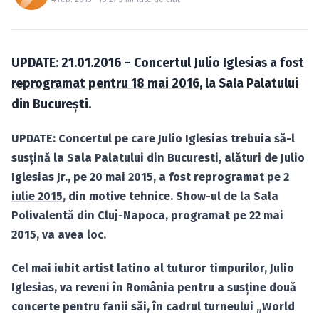
Caută în site...
UPDATE: 21.01.2016 –
Concertul Julio Iglesias a fost
reprogramat pentru 18 mai 2016
, la Sala Palatului
din Bucureşti.
UPDATE: Concertul pe care Julio Iglesias trebuia să-l
susţină la Sala Palatului din Bucuresti, alături de Julio
Iglesias Jr., pe 20 mai 2015, a fost
reprogramat pe 2
iulie 2015
, din motive tehnice. Show-ul de la Sala
Polivalentă din Cluj-Napoca, programat pe 22 mai
2015, va avea loc.
Cel mai iubit artist latino al tuturor timpurilor, Julio
Iglesias, va reveni în România pentru a susţine două
concerte pentru fanii săi, în cadrul turneului „World