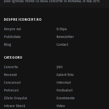
Julio Iglesias revine cu două concerte în România, în mai 2015
DESPRE ICONCERT.RO
Despre noi
Echipa
Publicitate
Newsletter
Blog
Contact
CATEGORII
Concerte
Ştiri
Recenzii
Galerii foto
Concursuri
Interviuri
Petreceri
Festivaluri
Zilele Oraşului
Evenimente
Intrare liberă
Video