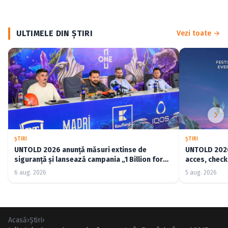
ULTIMELE DIN ŞTIRI
Vezi toate →
ŞTIRI
ŞTIRI
UNTOLD 2026 anunță măsuri extinse de
UNTOLD 2026:
siguranță și lansează campania „1 Billion for
acces, check-
Good”
6 aug. 2026
5 aug. 2026
Acasă
›
Ştiri
›