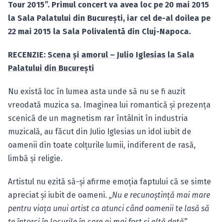
Tour 2015”. Primul concert va avea loc pe 20 mai 2015
la Sala Palatului din Bucureşti, iar cel de-al doilea pe
22 mai 2015 la Sala Polivalentă din Cluj-Napoca.
RECENZIE:
Scena şi amorul – Julio Iglesias la Sala
Palatului din Bucureşti
Nu există loc în lumea asta unde să nu se fi auzit
vreodată muzica sa. Imaginea lui romantică şi prezenţa
scenică de un magnetism rar întâlnit în industria
muzicală, au făcut din Julio Iglesias un idol iubit de
oamenii din toate colţurile lumii, indiferent de rasă,
limbă şi religie.
Artistul nu ezită să-şi afirme emoţia faptului că se simte
apreciat şi iubit de oameni.
„Nu e recunoştinţă mai mare
pentru viaţa unui artist ca atunci când oamenii te lasă să
te întorci în locurile în care ai mai fost şi altă dată”
.