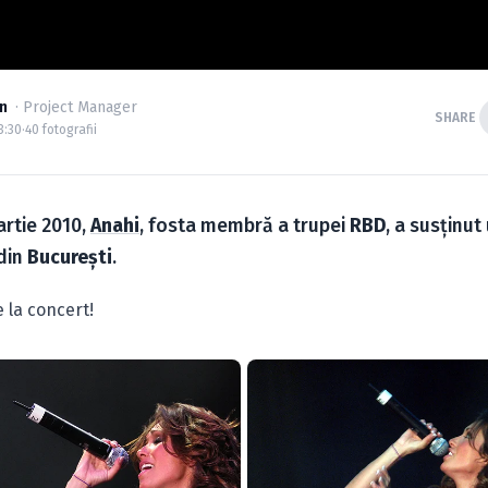
n
· Project Manager
SHARE
3:30
·
40 fotografii
rtie 2010,
Anahi
, fosta membră a trupei
RBD
, a susţinut
din
Bucureşti
.
e la concert!