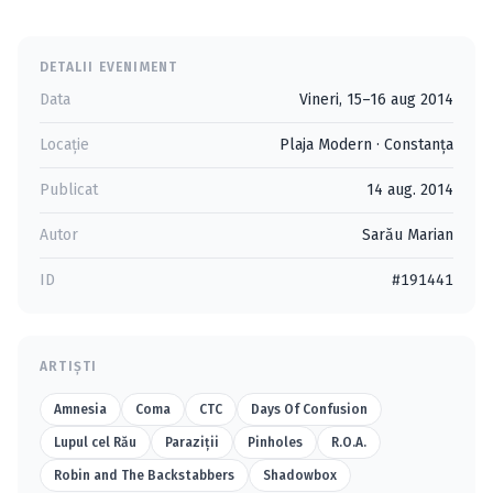
DETALII EVENIMENT
Data
Vineri, 15–16 aug 2014
Locație
Plaja Modern
·
Constanţa
Publicat
14 aug. 2014
Autor
Sarău Marian
ID
#191441
ARTIȘTI
Amnesia
Coma
CTC
Days Of Confusion
Lupul cel Rău
Paraziţii
Pinholes
R.O.A.
Robin and The Backstabbers
Shadowbox