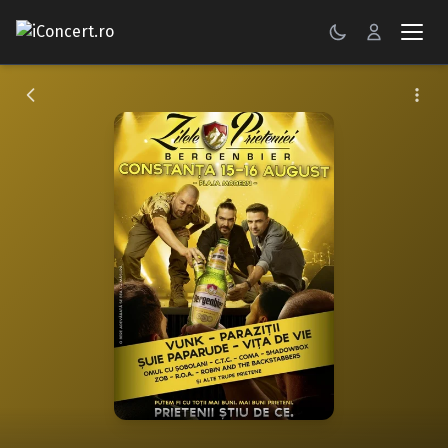
CONCERTE
FESTIVALURI
PETRECERI
ŞTIRI
RECENZII
GALERII FOTO
BILETE
Autentificare