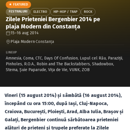
Caută în site...
★ FEATURED
FESTIVALURI
ELECTRO
HIP-HOP / TRAP
ROCK
Zilele Prieteniei Bergenbier 2014 pe
plaja Modern din Constanţa
15–16 aug 2014
Plaja Modern
·
Constanţa
LINEUP
Amnesia
,
Coma
,
CTC
,
Days Of Confusion
,
Lupul cel Rău
,
Paraziţii
,
Pinholes
,
R.O.A.
,
Robin and The Backstabbers
,
Shadowbox
,
Stema
,
Şuie Paparude
,
Viţa de Vie
,
VUNK
,
ZOB
Vineri (15 august 2014) şi sâmbătă (16 august 2014),
începând cu ora 15:00, după Iaşi,
Cluj-Napoca
,
Craiova
,
Bucureşti
,
Ploieşti
,
Arad
,
Alba Iulia
,
Braşov
şi
Galaţi
, Bergenbier continuă sărbătoarea prieteniei
alături de prieteni şi trupele preferate la Zilele