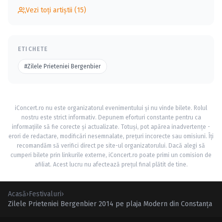
Vezi toți artiștii (15)
ETICHETE
#Zilele Prieteniei Bergenbier
iConcert.ro nu este organizatorul evenimentului și nu vinde bilete. Rolul
nostru este strict informativ. Depunem eforturi constante pentru ca
informațiile să fie corecte și actualizate. Totuși, pot apărea inadvertențe -
erori de redactare, modificări nesemnalate, prețuri incorecte sau omisiuni. Îți
recomandăm să verifici direct pe site-ul organizatorului. Dacă alegi să
cumperi bilete prin linkurile externe, iConcert.ro poate primi un comision de
afiliat. Acest lucru nu afectează prețul final plătit de tine.
Acasă
›
Festivaluri
›
Zilele Prieteniei Bergenbier 2014 pe plaja Modern din Constanţa