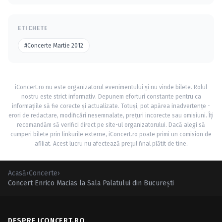
ETICHETE
#Concerte Martie 2012
iConcert.ro nu este organizatorul evenimentului și nu vinde bilete. Rolul
nostru este strict informativ. Depunem eforturi constante pentru ca
informațiile să fie corecte și actualizate. Totuși, pot apărea inadvertențe -
erori de redactare, modificări nesemnalate, prețuri incorecte sau omisiuni. Îți
recomandăm să verifici direct pe site-ul organizatorului. Dacă alegi să
cumperi bilete prin linkurile externe, iConcert.ro poate primi un comision de
afiliat. Acest lucru nu afectează prețul final plătit de tine.
Acasă
›
Concerte
›
Concert Enrico Macias la Sala Palatului din Bucureşti
DESPRE ICONCERT.RO