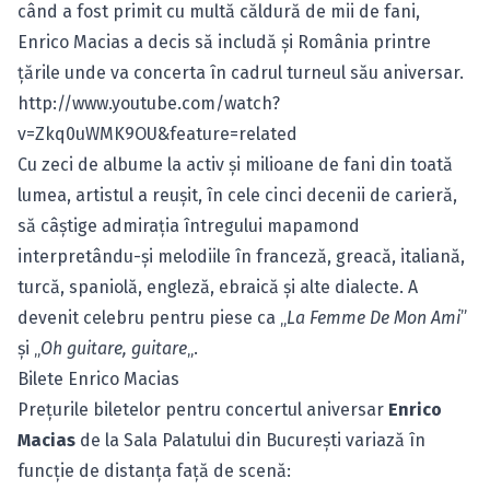
când a fost primit cu multă căldură de mii de fani,
Enrico Macias a decis să includă şi România printre
ţările unde va concerta în cadrul turneul său aniversar.
http://www.youtube.com/watch?
v=Zkq0uWMK9OU&feature=related
Cu zeci de albume la activ şi milioane de fani din toată
lumea, artistul a reuşit, în cele cinci decenii de carieră,
să câştige admiraţia întregului mapamond
interpretându-şi melodiile în franceză, greacă, italiană,
turcă, spaniolă, engleză, ebraică şi alte dialecte. A
devenit celebru pentru piese ca „
La Femme De Mon Ami
”
şi „
Oh guitare, guitare
„.
Bilete Enrico Macias
Preţurile biletelor pentru concertul aniversar
Enrico
Macias
de la Sala Palatului din Bucureşti variază în
funcţie de distanţa faţă de scenă: