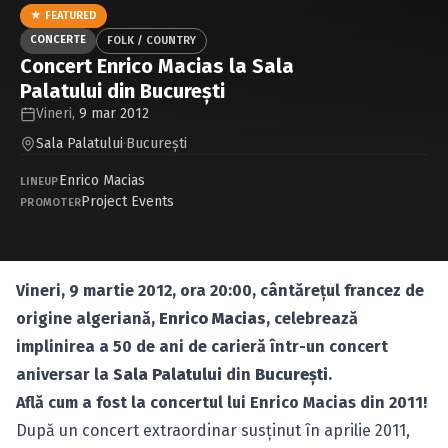
Caută în site...
★ FEATURED
CONCERTE
FOLK / COUNTRY
Concert Enrico Macias la Sala
Palatului din Bucureşti
Vineri,
9 mar 2012
Sala Palatului
·
Bucureşti
Enrico Macias
LINEUP
Project Events
PROMOTER
Vineri, 9 martie 2012, ora 20:00, cântăreţul francez de
origine algeriană,
Enrico Macias
, celebrează
implinirea a 50 de ani de carieră într-un concert
aniversar la
Sala Palatului
din
Bucureşti
.
Află cum a fost la concertul lui Enrico Macias din 2011!
După un concert extraordinar susţinut în aprilie 2011,