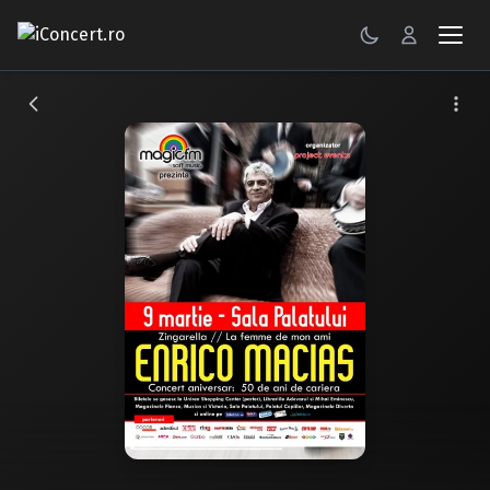
CONCERTE
FESTIVALURI
PETRECERI
ŞTIRI
RECENZII
GALERII FOTO
BILETE
Autentificare