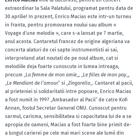
extraordinar la Sala Palatului, programat pentru data de
30 aprilie! In prezent, Enrico Macias este intr-un turneu
in Franta, pentru promovarea noului sau album «
Voyage d’une melodie », care s-a lansat pe 7 martie,
anul acesta. Cantaretul francez de origine algeriana va
concerta alaturi de cei sapte instrumentisti ai sai,
interpretand atat noutati de pe noul album, cat si
melodiile deja foarte cunoscute in lumea intreaga,
precum „
La femme de mon amie
„, „
Le filles de mon pay
„,
„
Le Mendiant de l’amour
” si „
Zingarella
„. Cantaret al pacii,
al prieteniei si solidaritatii intre popoare, Enrico Macias
a fost numit in 1997 „Ambasador al Pacii” de catre Kofi
Annan, fostul Secretar General ONU. Cunoscut pentru
sarmul, carisma, sensibilitatea si capacitatea lui de a se
apropia de oameni, Macias a fost foarte bine primit de-
a lungul carierei pe cele mai mari scene ale lumii din