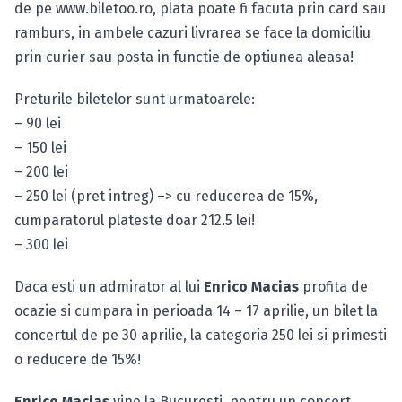
de pe www.biletoo.ro, plata poate fi facuta prin card sau
ramburs, in ambele cazuri livrarea se face la domiciliu
prin curier sau posta in functie de optiunea aleasa!
Preturile biletelor sunt urmatoarele:
– 90 lei
– 150 lei
– 200 lei
– 250 lei (pret intreg) –> cu reducerea de 15%,
cumparatorul plateste doar 212.5 lei!
– 300 lei
Daca esti un admirator al lui
Enrico Macias
profita de
ocazie si cumpara in perioada 14 – 17 aprilie, un bilet la
concertul de pe 30 aprilie, la categoria 250 lei si primesti
o reducere de 15%!
Enrico Macias
vine la Bucuresti, pentru un concert