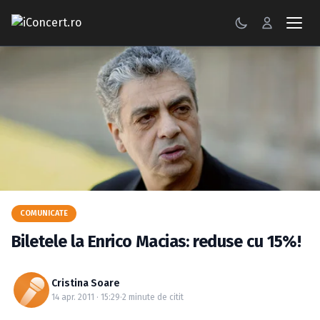
CONCERTE
FESTIVALURI
PETRECERI
ŞTIRI
RECENZII
COMUNICATE
GALERII FOTO
Biletele la Enrico Macias: reduse cu 15%!
BILETE
Cristina Soare
Autentificare
14 apr. 2011 · 15:29
·
2 minute de citit