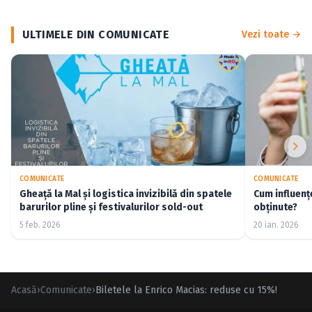
ULTIMELE DIN COMUNICATE
Vezi toate →
COMUNICATE
COMUNICATE
Gheață la Mal și logistica invizibilă din spatele
Cum influenț
barurilor pline și festivalurilor sold-out
obținute?
5 feb. 2026
20 ian. 2026
Acasă
›
Comunicate
›
Biletele la Enrico Macias: reduse cu 15%!