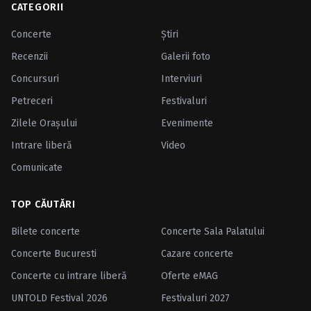
CATEGORII
Concerte
Ştiri
Recenzii
Galerii foto
Concursuri
Interviuri
Petreceri
Festivaluri
Zilele Oraşului
Evenimente
Intrare liberă
Video
Comunicate
TOP CĂUTĂRI
Bilete concerte
Concerte Sala Palatului
Concerte Bucuresti
Cazare concerte
Concerte cu intrare liberă
Oferte eMAG
UNTOLD Festival 2026
Festivaluri 2027