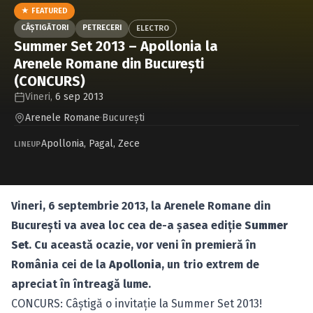
Caută în site...
★ FEATURED
CÂŞTIGĂTORI
PETRECERI
ELECTRO
Summer Set 2013 – Apollonia la
Arenele Romane din Bucureşti
(CONCURS)
Vineri,
6 sep 2013
Arenele Romane
·
Bucureşti
Apollonia
,
Pagal
,
Zece
LINEUP
Vineri, 6 septembrie 2013, la Arenele Romane din
Bucureşti va avea loc cea de-a şasea ediţie
Summer
Set
. Cu această ocazie, vor veni în premieră în
România cei de la
Apollonia
, un trio extrem de
apreciat în întreagă lume.
CONCURS: Câştigă o invitaţie la Summer Set 2013!