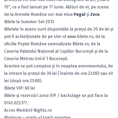
70”
, ce a fost lansat pe 17 iunie. Alături de ei, pe scena
de la Arenele Române vor mai mixa
Pagal
şi
Zece
.
Bilete la Summer Set 2013
Biletele în avans sunt disponibile la preţul de 20 de lei şi
pot fi achiziţionate de pe site-ul
www.bilete.ro
, de la
oficiile Poştei Române semnalizate Bilete.ro, de la
Caseria Palatului Naţional al Copiilor Bucureşti şi de la
Caseria Metrou Unirii 1 Bucureşti.
Acestea se pot cumpăra şi în noaptea evenimentului, de
la intrare la preţul de 30 lei (înainte de ora 23:00) sau 40
lei (după ora 23:00).
Bilete VIP: 60 lei
Bilete şi rezervări zona VIP / backstage se pot face la
0745.023.177.
Acces Membrii Nights.ro
Platinum – gratis +1 toată noaptea