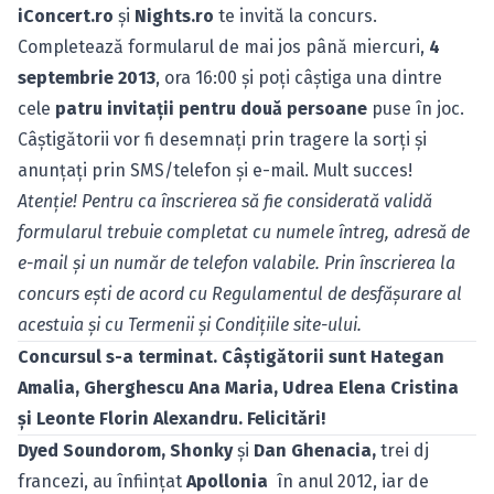
iConcert.ro
şi
Nights.ro
te invită la concurs.
Completează formularul de mai jos până miercuri,
4
septembrie 2013
, ora 16:00 şi poţi câştiga una dintre
cele
patru invitaţii pentru două persoane
puse în joc.
Câştigătorii vor fi desemnaţi prin tragere la sorţi şi
anunţaţi prin SMS/telefon şi e-mail. Mult succes!
Atenţie! Pentru ca înscrierea să fie considerată validă
formularul trebuie completat cu numele întreg, adresă de
e-mail şi un număr de telefon valabile. Prin înscrierea la
concurs eşti de acord cu
Regulamentul de desfăşurare
al
acestuia şi cu
Termenii şi Condiţiile
site-ului.
Concursul s-a terminat. Câştigătorii sunt Hategan
Amalia, Gherghescu Ana Maria, Udrea Elena Cristina
şi Leonte Florin Alexandru. Felicitări!
Dyed Soundorom, Shonky
şi
Dan Ghenacia,
trei dj
francezi, au înfiinţat
Apollonia
în anul 2012, iar de