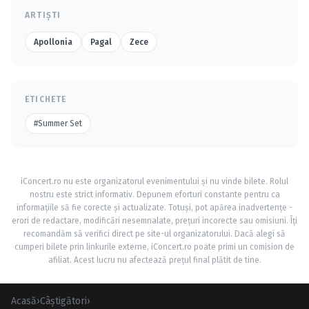
ARTIȘTI
Apollonia
Pagal
Zece
ETICHETE
#Summer Set
iConcert.ro nu este organizatorul evenimentului și nu vinde bilete. Rolul
nostru este strict informativ. Depunem eforturi constante pentru ca
informațiile să fie corecte și actualizate. Totuși, pot apărea inadvertențe -
erori de redactare, modificări nesemnalate, prețuri incorecte sau omisiuni. Îți
recomandăm să verifici direct pe site-ul organizatorului. Dacă alegi să
cumperi bilete prin linkurile externe, iConcert.ro poate primi un comision de
afiliat. Acest lucru nu afectează prețul final plătit de tine.
Acasă
›
Câştigători
›