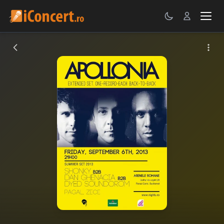
CONCERTE
FESTIVALURI
PETRECERI
ŞTIRI
RECENZII
GALERII FOTO
BILETE
Autentificare