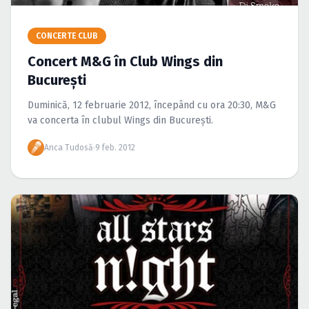
Caută în site...
CONCERTE CLUB
Concert M&G în Club Wings din
Bucureşti
Duminică, 12 februarie 2012, începând cu ora 20:30, M&G
va concerta în clubul Wings din Bucureşti.
Anca Tudosă
·
9 feb. 2012