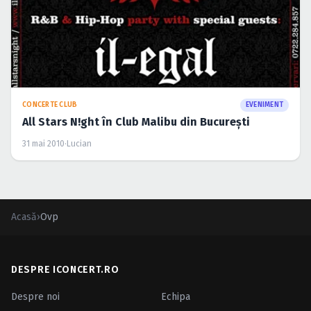
CONCERTE CLUB
EVENIMENT
All Stars N!ght în Club Malibu din Bucureşti
31 mai 2010
·
Lucian
Acasă
›
Ovp
DESPRE ICONCERT.RO
Despre noi
Echipa