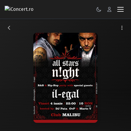
CONCERTE
FESTIVALURI
PETRECERI
ŞTIRI
RECENZII
GALERII FOTO
BILETE
Autentificare