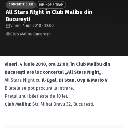
Caută în site...
CONCERTE CLUB
HIP-HOP / TRAP
All Stars N!ght în Club Malibu din
Bucureşti
Vineri,
4 iun 2010 · 22:00
Club Malibu
·
Bucureşti
Vineri, 4 iunie 2010, ora 22:00, în
Club Malibu
din
Bucureşti
are loc concertul „
All Stars N!ght
„.
All Stars N!ght cu
Il-Egal, DJ Stan, Ovp
&
Mario V
.
Biletele se pot procura la intrare.
Preţul unui bilet este de 10 lei.
Club Malibu
: Str. Mihai Bravu 32, Bucuresti.