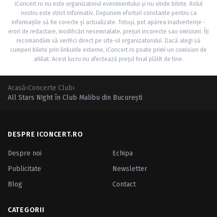
iConcert.ro nu este organizatorul evenimentului și nu vinde bilete. Rolul
nostru este strict informativ. Depunem eforturi constante pentru ca
informațiile să fie corecte și actualizate. Totuși, pot apărea inadvertențe -
erori de redactare, modificări nesemnalate, prețuri incorecte sau omisiuni. Îți
recomandăm să verifici direct pe site-ul organizatorului. Dacă alegi să
cumperi bilete prin linkurile externe, iConcert.ro poate primi un comision de
afiliat. Acest lucru nu afectează prețul final plătit de tine.
Acasă
›
Concerte Club
›
All Stars N!ght în Club Malibu din Bucureşti
DESPRE ICONCERT.RO
Despre noi
Echipa
Publicitate
Newsletter
Blog
Contact
CATEGORII