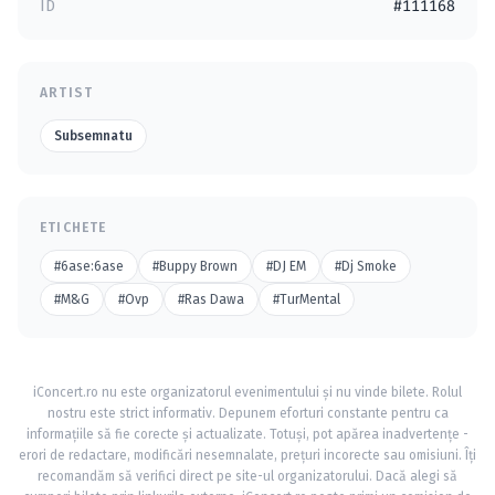
ID
#111168
ARTIST
Subsemnatu
ETICHETE
#6ase:6ase
#Buppy Brown
#DJ EM
#Dj Smoke
#M&G
#Ovp
#Ras Dawa
#TurMental
iConcert.ro nu este organizatorul evenimentului și nu vinde bilete. Rolul
nostru este strict informativ. Depunem eforturi constante pentru ca
informațiile să fie corecte și actualizate. Totuși, pot apărea inadvertențe -
erori de redactare, modificări nesemnalate, prețuri incorecte sau omisiuni. Îți
recomandăm să verifici direct pe site-ul organizatorului. Dacă alegi să