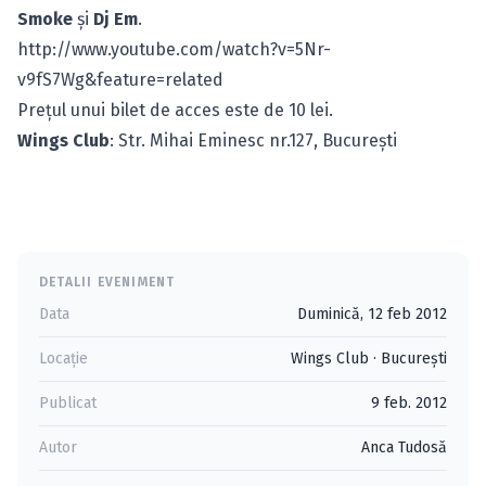
Smoke
şi
Dj Em
.
http://www.youtube.com/watch?v=5Nr-
v9fS7Wg&feature=related
Preţul unui bilet de acces este de 10 lei.
Wings Club
: Str. Mihai Eminesc nr.127, Bucureşti
DETALII EVENIMENT
Data
Duminică, 12 feb 2012
Locație
Wings Club
·
Bucureşti
Publicat
9 feb. 2012
Autor
Anca Tudosă