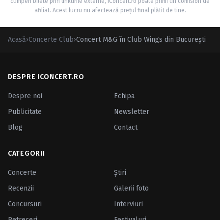
cumperi bilete prin linkurile externe, iConcert.ro poate primi un comision de
afiliat. Acest lucru nu afectează prețul final plătit de tine.
Acasă
›
Concerte Club
›
Concert M&G în Club Wings din Bucureşti
DESPRE ICONCERT.RO
Despre noi
Echipa
Publicitate
Newsletter
Blog
Contact
CATEGORII
Concerte
Ştiri
Recenzii
Galerii foto
Concursuri
Interviuri
Petreceri
Festivaluri