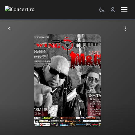
CONCERTE
FESTIVALURI
PETRECERI
ŞTIRI
RECENZII
GALERII FOTO
BILETE
Autentificare