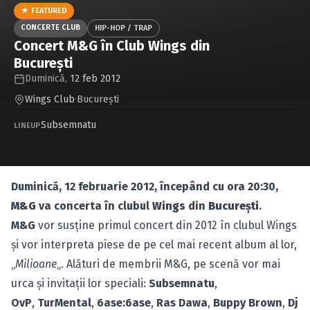
Caută în site...
★ FEATURED
CONCERTE CLUB
HIP-HOP / TRAP
Concert M&G în Club Wings din
Bucureşti
Duminică,
12 feb 2012
Wings Club
·
Bucureşti
Subsemnatu
LINEUP
Duminică, 12 februarie 2012, începând cu ora 20:30,
M&G
va concerta în clubul
Wings
din
Bucureşti
.
M&G
vor susţine primul concert din 2012 în clubul Wings
şi vor interpreta piese de pe cel mai recent album al lor,
„
Milioane
„. Alături de membrii M&G, pe scenă vor mai
urca şi invitaţii lor speciali:
Subsemnatu
,
OvP
,
TurMental
,
6ase:6ase
,
Ras Dawa
,
Buppy Brown
,
Dj