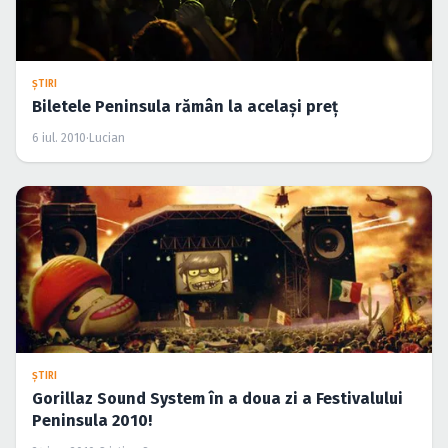
ŞTIRI
Gorillaz Sound System în a doua zi a Festivalului
Peninsula 2010!
24 iun. 2010
·
Cristina Soare
ŞTIRI
Parov Stelar, Belga, Grimus şi Subscribe la