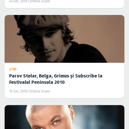
Festivalul Peninsula 2010
16 iun. 2010
·
Cristina Soare
ŞTIRI
Noi trupe confirmate la Festivalul Peninsula 2010
13 iun. 2010
·
Sarău Marian