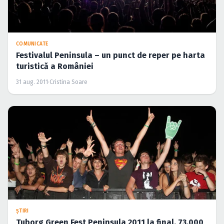
COMUNICATE
Festivalul Peninsula – un punct de reper pe harta
turistică a României
31 aug. 2011
·
Cristina Soare
ŞTIRI
Tuborg Green Fest Peninsula 2011 la final. 73.000