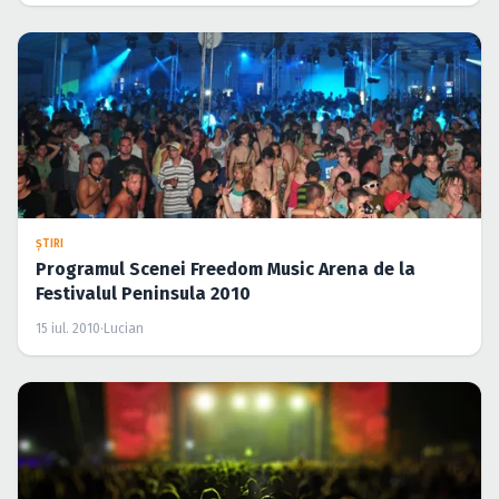
15 iul. 2010
·
Lucian
ŞTIRI
Biletele Peninsula rămân la acelaşi preţ
6 iul. 2010
·
Lucian