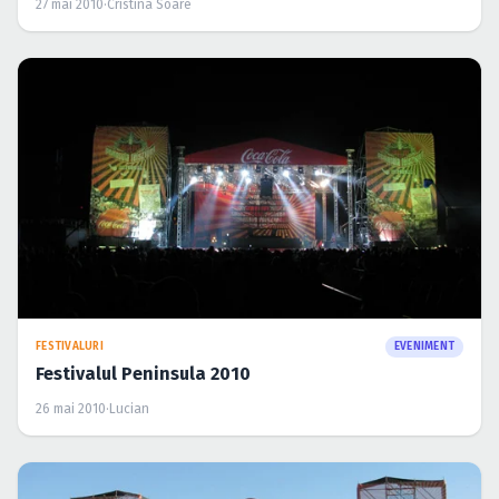
FESTIVALURI
EVENIMENT
Festivalul Peninsula 2010
26 mai 2010
·
Lucian
ŞTIRI
Festivalul Peninsula 2010 se desfăşoară în august
22 apr. 2010
·
Cristina Soare