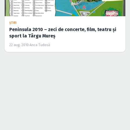
ŞTIRI
Peninsula 2010 – zeci de concerte, film, teatru şi
sport la Târgu Mureş
22 aug. 2010
·
Anca Tudosă
ŞTIRI
Program Festivalul Peninsula 2010
9 aug. 2010
·
Lucian