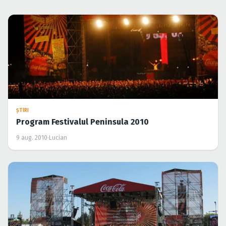
CÂŞTIGĂTORI
CONCURS: Câştigă un abonament la Peninsula
2010
6 aug. 2010
·
Cristina Soare