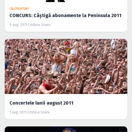
CÂŞTIGĂTORI
CONCURS: Câştigă abonamente la Peninsula 2011
9 aug. 2011
·
Cristina Soare
Concertele lunii august 2011
1 aug. 2011
·
Cristina Soare