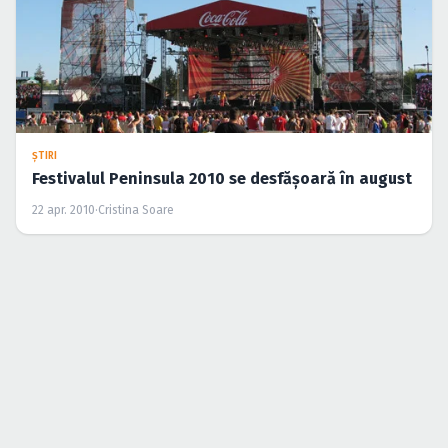
— Ai ajuns la capăt —
Acasă
›
Magashegyi Underground
DESPRE ICONCERT.RO
Despre noi
Echipa
Publicitate
Newsletter
Blog
Contact
CATEGORII
Concerte
Ştiri
Recenzii
Galerii foto