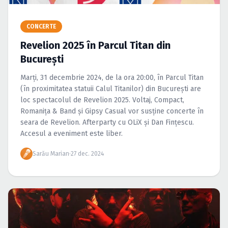
Caută în site...
CONCERTE
Revelion 2025 în Parcul Titan din
București
Marți, 31 decembrie 2024, de la ora 20:00, în Parcul Titan
(în proximitatea statuii Calul Titanilor) din București are
loc spectacolul de Revelion 2025. Voltaj, Compact,
Romanița & Band și Gipsy Casual vor susține concerte în
seara de Revelion. Afterparty cu OLiX și Dan Fințescu.
Accesul a eveniment este liber.
Sarău Marian
·
27 dec. 2024