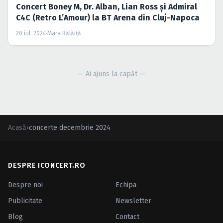
Concert Boney M, Dr. Alban, Lian Ross și Admiral
C4C (Retro L’Amour) la BT Arena din Cluj-Napoca
20 iul. 2024
·
Mara Bălăiță
— Ai ajuns la capăt —
Acasă
›
concerte decembrie 2024
DESPRE ICONCERT.RO
Despre noi
Echipa
Publicitate
Newsletter
Blog
Contact