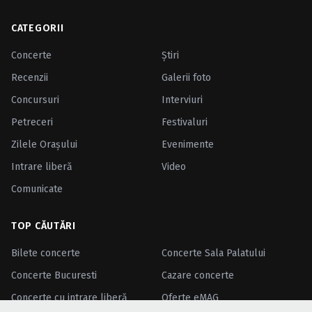
CATEGORII
Concerte
Ştiri
Recenzii
Galerii foto
Concursuri
Interviuri
Petreceri
Festivaluri
Zilele Oraşului
Evenimente
Intrare liberă
Video
Comunicate
TOP CĂUTĂRI
Bilete concerte
Concerte Sala Palatului
Concerte Bucuresti
Cazare concerte
Concerte cu intrare liberă
Oferte eMAG