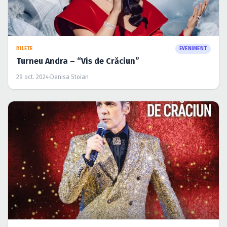
BILETE
EVENIMENT
Turneu Andra – “Vis de Crăciun”
29 oct. 2024
·
Denisa Stoian