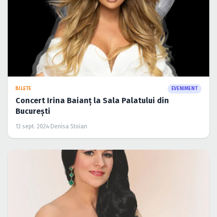
BILETE
EVENIMENT
Concert Irina Baianț la Sala Palatului din
București
13 sept. 2024
·
Denisa Stoian