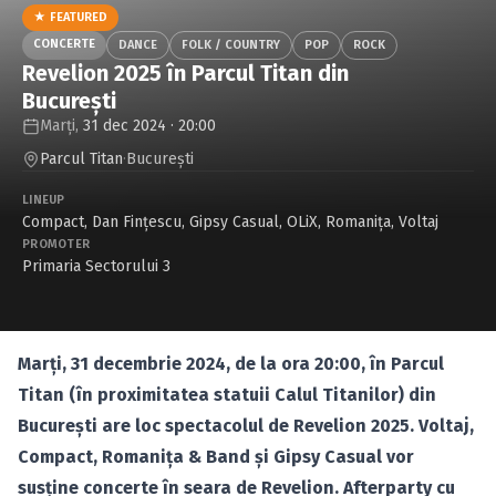
Caută în site...
★ FEATURED
CONCERTE
DANCE
FOLK / COUNTRY
POP
ROCK
Revelion 2025 în Parcul Titan din
București
Marți,
31 dec 2024 · 20:00
Parcul Titan
·
Bucureşti
LINEUP
Compact
,
Dan Finţescu
,
Gipsy Casual
,
OLiX
,
Romanița
,
Voltaj
PROMOTER
Primaria Sectorului 3
Marți, 31 decembrie 2024, de la ora 20:00, în Parcul
Titan (în proximitatea statuii Calul Titanilor) din
București are loc spectacolul de Revelion 2025. Voltaj,
Compact, Romanița & Band și Gipsy Casual vor
susține concerte în seara de Revelion. Afterparty cu