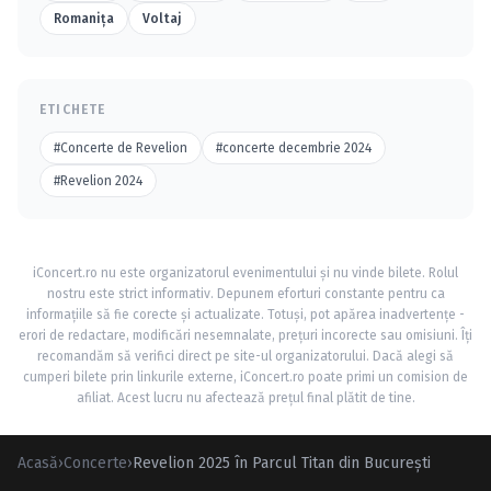
Romanița
Voltaj
ETICHETE
#Concerte de Revelion
#concerte decembrie 2024
#Revelion 2024
iConcert.ro nu este organizatorul evenimentului și nu vinde bilete. Rolul
nostru este strict informativ. Depunem eforturi constante pentru ca
informațiile să fie corecte și actualizate. Totuși, pot apărea inadvertențe -
erori de redactare, modificări nesemnalate, prețuri incorecte sau omisiuni. Îți
recomandăm să verifici direct pe site-ul organizatorului. Dacă alegi să
cumperi bilete prin linkurile externe, iConcert.ro poate primi un comision de
afiliat. Acest lucru nu afectează prețul final plătit de tine.
Acasă
›
Concerte
›
Revelion 2025 în Parcul Titan din București