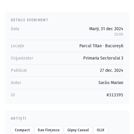
DETALII EVENIMENT
Data
Marți, 31 dec 2024
20:00
Locație
Parcul Titan
·
Bucureşti
Organizator
Primaria Sectorului 3
Publicat
27 dec. 2024
Autor
Sarău Marian
ID
#313395
ARTIȘTI
Compact
Dan Finţescu
Gipsy Casual
OLiX