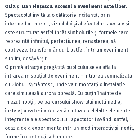
OLiX și Dan Fințescu. Accesul a eveniment este liber.
Spectacolul invită la o călătorie incitantă, prin
intermediul muzicii, vizualului și al efectelor speciale și
este structurat astfel încât simbolurile și formele care
reprezintă infinitul, perfecțiunea, renașterea, să
captiveze, transformându-l, astfel, într-un eveniment
sublim, desăvârșit.
O primă atracție pregătită publicului se va afla la
intrarea în spațiul de eveniment – intrarea semnalizată
cu Globul Pământesc, unde va fi montată o instalație
care simulează aurora boreală. Cu puțin înainte de
miezul nopții, pe parcursului show-ului multimedia,
instalația va fi sincronizată cu toate celelalte elemente
integrante ale spectacolului, spectatorii având, astfel,
ocazia de a experimenta într-un mod interactiv și inedit,
forme în continuă schimbare.