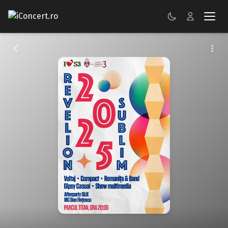
CONCERTE
FESTIVALURI
PETRECERI
ŞTIRI
RECENZII
GALERII FOTO
BILETE
Autentificare