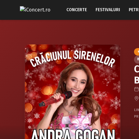
CONCERTE
FESTIVALURI
PETR
B
C
B
LI
PR