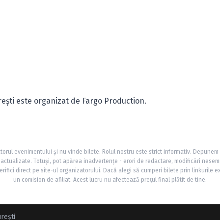
rești este organizat de Fargo Production.
torul evenimentului și nu vinde bilete. Rolul nostru este strict informativ. Depunem
și actualizate. Totuși, pot apărea inadvertențe - erori de redactare, modificări nesem
rifici direct pe site-ul organizatorului. Dacă alegi să cumperi bilete prin linkurile e
un comision de afiliat. Acest lucru nu afectează prețul final plătit de tine.
rești