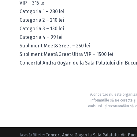
VIP – 315 lei
Categoria 1 – 280 lei
Categoria 2 – 210 lei
Categoria 3 – 130 lei
Categoria 4 – 99 lei
Supliment Meet&Greet – 250 lei
Supliment Meet&Greet Ultra VIP – 1500 lei
Concertul Andra Gogan de la Sala Palatului din Bucu
iConcert.ro nu este organiza
informațiile să fie corecte 
omisiuni. Îți recomandăm să ve
Acasă
›
Bilete
›
Concert Andra Gogan la Sala Palatului din Bucu