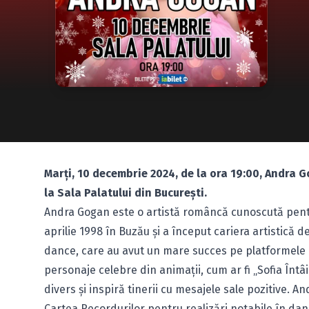
Marți, 10 decembrie 2024, de la ora 19:00, Andra 
la Sala Palatului din București.
Andra Gogan este o artistă româncă cunoscută pentru
aprilie 1998 în Buzău și a început cariera artistică 
dance, care au avut un mare succes pe platformele 
personaje celebre din animații, cum ar fi „Sofia Întâ
divers și inspiră tinerii cu mesajele sale pozitive. 
Cartea Recordurilor pentru realizări notabile în dan