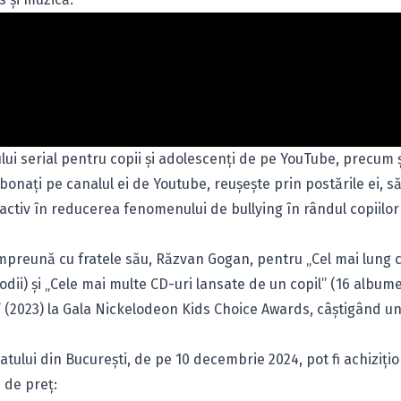
i serial pentru copii și adolescenți de pe YouTube, precum 
bonați pe canalul ei de Youtube, reușește prin postările ei, s
activ în reducerea fenomenului de bullying în rândul copiilor 
 împreună cu fratele său, Răzvan Gogan, pentru „Cel mai lung 
lodii) și „Cele mai multe CD-uri lansate de un copil” (16 albume
c” (2023) la Gala Nickelodeon Kids Choice Awards, câștigând un
atului din București, de pe 10 decembrie 2024, pot fi achiziți
 de preț: