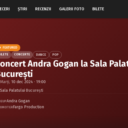
ECERI
ŞTIRI
RECENZII
GALERII FOTO
BILETE
★ FEATURED
ILETE
CONCERTE
DANCE
POP
oncert Andra Gogan la Sala Palat
ucurești
Marți,
10 dec 2024 · 19:00
Sala Palatului
·
Bucureşti
Andra Gogan
NEUP
Fargo Production
OMOTER