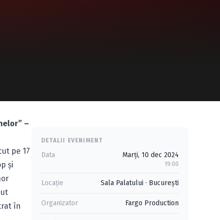
nelor” –
DETALII EVENIMENT
cut pe 17
Data
Marți, 10 dec 2024
p și
19:00
nor
Locație
Sala Palatului
·
Bucureşti
nut
Organizator
Fargo Production
rat în