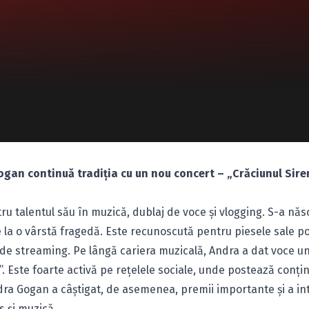
Gogan continuă tradiția cu un nou concert – „Crăciunul Sire
 talentul său în muzică, dublaj de voce și vlogging. S-a năs
de la o vârstă fragedă. Este recunoscută pentru piesele sale po
de streaming. Pe lângă cariera muzicală, Andra a dat voce u
i”. Este foarte activă pe rețelele sociale, unde postează conți
Andra Gogan a câștigat, de asemenea, premii importante și a int
s și muzică.