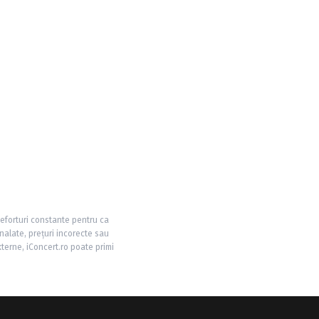
 eforturi constante pentru ca
nalate, prețuri incorecte sau
xterne, iConcert.ro poate primi