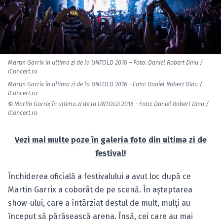
Martin Garrix în ultima zi de la UNTOLD 2016 – Foto: Daniel Robert Dinu /
iConcert.ro
Martin Garrix în ultima zi de la UNTOLD 2016 - Foto: Daniel Robert Dinu /
iConcert.ro
©
Martin Garrix în ultima zi de la UNTOLD 2016 - Foto: Daniel Robert Dinu /
iConcert.ro
Vezi mai multe poze în galeria foto din ultima zi de
festival!
Închiderea oficială a festivalului a avut loc după ce
Martin Garrix a coborât de pe scenă. În aşteptarea
show-ului, care a întârziat destul de mult, mulţi au
început să părăsească arena. Însă, cei care au mai