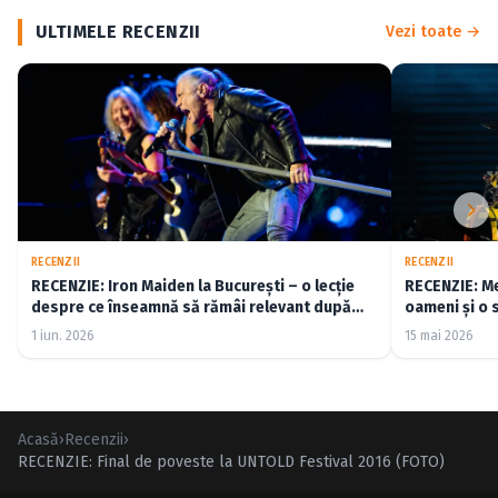
ULTIMELE RECENZII
Vezi toate →
RECENZII
RECENZII
RECENZIE: Iron Maiden la București – o lecție
RECENZIE: Me
despre ce înseamnă să rămâi relevant după
oameni și o 
cincizeci de ani (FOTO)
1 iun. 2026
15 mai 2026
Acasă
›
Recenzii
›
RECENZIE: Final de poveste la UNTOLD Festival 2016 (FOTO)