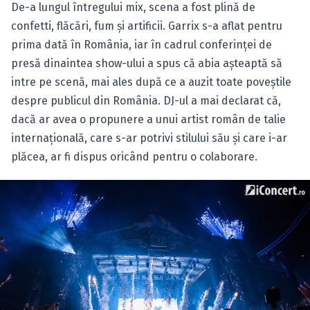
De-a lungul întregului mix, scena a fost plină de
confetti, flăcări, fum şi artificii. Garrix s-a aflat pentru
prima dată în România, iar în cadrul conferinţei de
presă dinaintea show-ului a spus că abia aşteaptă să
intre pe scenă, mai ales după ce a auzit toate poveştile
despre publicul din România. DJ-ul a mai declarat că,
dacă ar avea o propunere a unui artist român de talie
internaţională, care s-ar potrivi stilului său şi care i-ar
plăcea, ar fi dispus oricând pentru o colaborare.