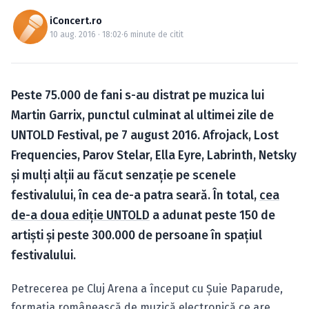
Caută în site...
iConcert.ro
10 aug. 2016 · 18:02
·
6 minute de citit
Peste 75.000 de fani s-au distrat pe muzica lui
Martin Garrix, punctul culminat al ultimei zile de
UNTOLD Festival, pe 7 august 2016. Afrojack, Lost
Frequencies, Parov Stelar, Ella Eyre, Labrinth, Netsky
şi mulţi alţii au făcut senzație pe scenele
festivalului, în cea de-a patra seară. În total,
cea
de-a doua ediţie UNTOLD
a adunat peste 150 de
artişti şi peste 300.000 de persoane în spaţiul
festivalului.
Petrecerea pe Cluj Arena a început cu Şuie Paparude,
formaţia românească de muzică electronică ce are