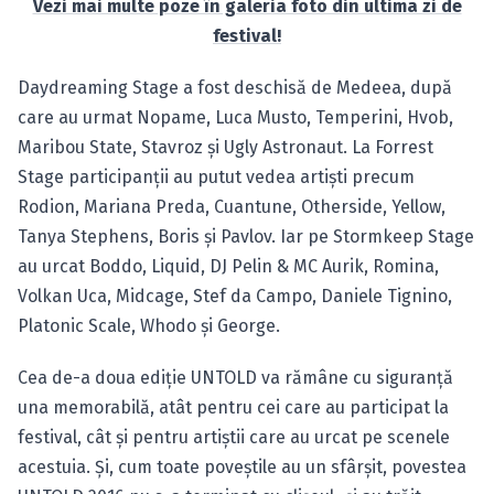
Vezi mai multe poze în galeria foto din ultima zi de
festival!
Daydreaming Stage a fost deschisă de Medeea, după
care au urmat Nopame, Luca Musto, Temperini, Hvob,
Maribou State, Stavroz şi Ugly Astronaut. La Forrest
Stage participanţii au putut vedea artişti precum
Rodion, Mariana Preda, Cuantune, Otherside, Yellow,
Tanya Stephens, Boris şi Pavlov. Iar pe Stormkeep Stage
au urcat Boddo, Liquid, DJ Pelin & MC Aurik, Romina,
Volkan Uca, Midcage, Stef da Campo, Daniele Tignino,
Platonic Scale, Whodo şi George.
Cea de-a doua ediţie UNTOLD va rămâne cu siguranţă
una memorabilă, atât pentru cei care au participat la
festival, cât şi pentru artiştii care au urcat pe scenele
acestuia. Şi, cum toate poveştile au un sfârşit, povestea