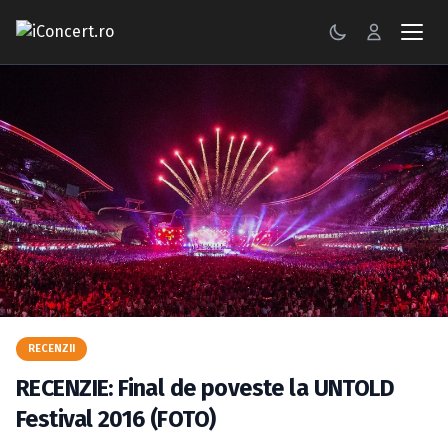
CONCERTE
FESTIVALURI
PETRECERI
ŞTIRI
RECENZII
GALERII FOTO
RECENZII
BILETE
RECENZIE: Final de poveste la UNTOLD
Autentificare
Festival 2016 (FOTO)