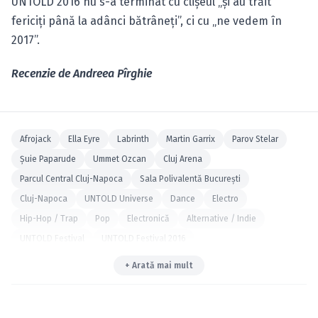
UNTOLD 2016 nu s-a terminat cu clişeul „şi au trăit
fericiţi până la adânci bătrâneţi”, ci cu „ne vedem în
2017”.
Recenzie de Andreea Pîrghie
Afrojack
Ella Eyre
Labrinth
Martin Garrix
Parov Stelar
Şuie Paparude
Ummet Ozcan
Cluj Arena
Parcul Central Cluj-Napoca
Sala Polivalentă Bucureşti
Cluj-Napoca
UNTOLD Universe
Dance
Electro
Hip-Hop / Trap
Pop
Electronică
Alternative / Indie
UNTOLD Festival
UNTOLD Festival 2016
+ Arată mai mult