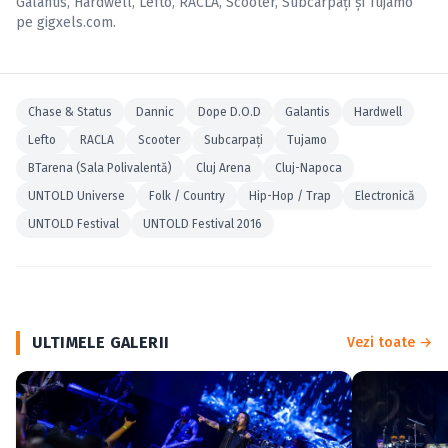
Galantis
,
Hardwell
,
Lefto
,
RACLA
,
Scooter
,
Subcarpaţi
și
Tujamo
pe
gigxels.com
.
Chase & Status
Dannic
Dope D.O.D
Galantis
Hardwell
Lefto
RACLA
Scooter
Subcarpaţi
Tujamo
BTarena (Sala Polivalentă)
Cluj Arena
Cluj-Napoca
UNTOLD Universe
Folk / Country
Hip-Hop / Trap
Electronică
UNTOLD Festival
UNTOLD Festival 2016
ULTIMELE GALERII
Vezi toate →