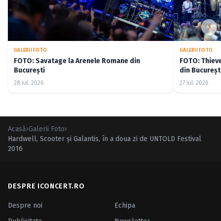
GALERII FOTO
GALERII FOTO
FOTO: Savatage la Arenele Romane din
FOTO: Thiev
București
din Bucureșt
28 iul. 2026
27 iul. 2026
Acasă
›
Galerii Foto
›
Hardwell, Scooter şi Galantis, în a doua zi de UNTOLD Festival
2016
DESPRE ICONCERT.RO
Despre noi
Echipa