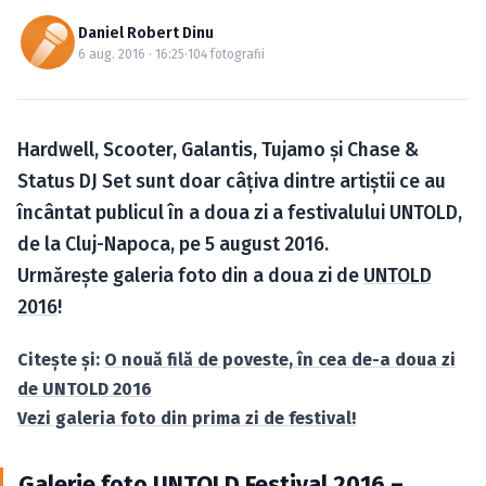
Caută în site...
Daniel Robert Dinu
6 aug. 2016 · 16:25
·
104 fotografii
Hardwell, Scooter, Galantis, Tujamo şi Chase &
Status DJ Set sunt doar câţiva dintre artiştii ce au
încântat publicul în a doua zi a festivalului UNTOLD,
de la Cluj-Napoca, pe 5 august 2016.
Urmăreşte galeria foto din a doua zi de
UNTOLD
2016
!
Citeşte şi:
O nouă filă de poveste, în cea de-a doua zi
de UNTOLD 2016
Vezi galeria foto din prima zi de festival!
Galerie foto UNTOLD Festival 2016 –