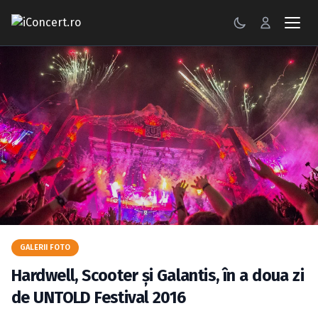
CONCERTE
FESTIVALURI
PETRECERI
ŞTIRI
RECENZII
GALERII FOTO
GALERII FOTO
BILETE
Hardwell, Scooter şi Galantis, în a doua zi
Autentificare
de UNTOLD Festival 2016