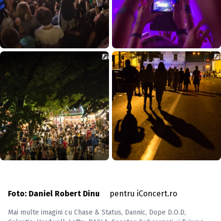
Foto: Daniel Robert Dinu
pentru iConcert.ro
Mai multe imagini cu
Chase & Status
,
Dannic
,
Dope D.O.D
,