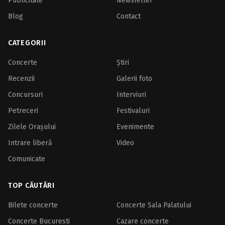
Publicitate
Newsletter
Blog
Contact
CATEGORII
Concerte
Ştiri
Recenzii
Galerii foto
Concursuri
Interviuri
Petreceri
Festivaluri
Zilele Oraşului
Evenimente
Intrare liberă
Video
Comunicate
TOP CĂUTĂRI
Bilete concerte
Concerte Sala Palatului
Concerte Bucuresti
Cazare concerte