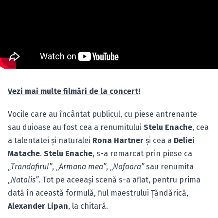
Vezi mai multe filmări de la concert!
Vocile care au încântat publicul, cu piese antrenante
sau duioase au fost cea a renumitului
Stelu Enache
, cea
a talentatei şi naturalei
Rona Hartner
şi cea a
Deliei
Matache
.
Stelu Enache
, s-a remarcat prin piese ca
„
Trandafirul”
, „
Armana mea”
, „
Nafoara”
sau renumita
„
Natalis”
. Tot pe aceeaşi scenă s-a aflat, pentru prima
dată în această formulă, fiul maestrului Ţăndărică,
Alexander Lipan
, la chitară.