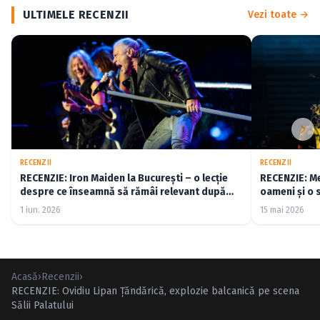
ULTIMELE RECENZII
Vezi toate →
RECENZII
RECENZII
RECENZIE: Iron Maiden la București – o lecție
RECENZIE: Me
despre ce înseamnă să rămâi relevant după
oameni și o 
cincizeci de ani (FOTO)
1 iun. 2026
15 mai 2026
Acasă
›
Recenzii
›
RECENZIE: Ovidiu Lipan Ţăndărică, explozie balcanică pe scena
Sălii Palatului