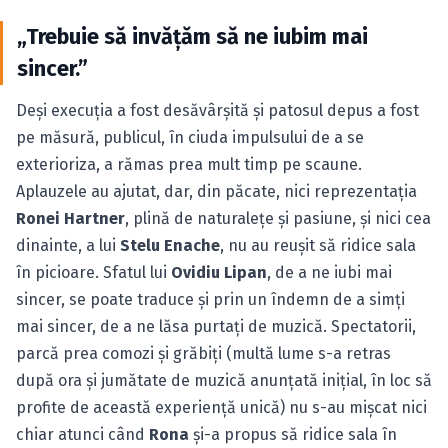
„Trebuie să invăţăm să ne iubim mai
sincer.”
Deşi execuţia a fost desăvârşită şi patosul depus a fost
pe măsură, publicul, în ciuda impulsului de a se
exterioriza, a rămas prea mult timp pe scaune.
Aplauzele au ajutat, dar, din păcate, nici reprezentaţia
Ronei Hartner
, plină de naturaleţe şi pasiune, şi nici cea
dinainte, a lui
Stelu Enache
, nu au reuşit să ridice sala
în picioare. Sfatul lui
Ovidiu Lipan
, de a ne iubi mai
sincer, se poate traduce şi prin un îndemn de a simţi
mai sincer, de a ne lăsa purtaţi de muzică. Spectatorii,
parcă prea comozi şi grăbiţi (multă lume s-a retras
după ora şi jumătate de muzică anunţată iniţial, în loc să
profite de această experienţă unică) nu s-au mişcat nici
chiar atunci când
Rona
şi-a propus să ridice sala în