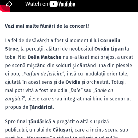
Vezi mai multe filmări de la concert!
La fel de desăvârşit a fost şi momentul lui
Corneliu
Stroe
, la percuţii, alături de neobositul
Ovidiu Lipan
la
tobe. Nici
Delia Matache
nu s-a lăsat mai prejos, a urcat
pe scenă mişcând din şolduri şi cântând una din piesele
ei pop, „
Parfum de fericire”
, însă cu modulaţii orientale,
ajutată în acest sens şi de
Ovidiu
şi orchestră. Totuşi,
mai potrivită a fost melodia „
Dale”
sau „
Sanie cu
zurgălăi”
, piese care s-au integrat mai bine în scenariul
propus de
Ţăndărică
.
Spre final
Ţăndărică
a pregătit o altă surpriză
publicului, un alai de
Căluşari
, care a încins scena sub