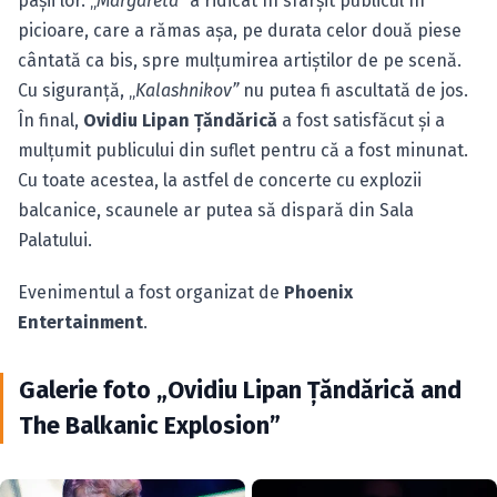
paşii lor. „
Margareta”
a ridicat în sfârşit publicul în
picioare, care a rămas aşa, pe durata celor două piese
cântată ca bis, spre mulţumirea artiştilor de pe scenă.
Cu siguranţă, „
Kalashnikov”
nu putea fi ascultată de jos.
În final,
Ovidiu Lipan Ţăndărică
a fost satisfăcut şi a
mulţumit publicului din suflet pentru că a fost minunat.
Cu toate acestea, la astfel de concerte cu explozii
balcanice, scaunele ar putea să dispară din Sala
Palatului.
Evenimentul a fost organizat de
Phoenix
Entertainment
.
Galerie foto „Ovidiu Lipan Ţăndărică and
The Balkanic Explosion”