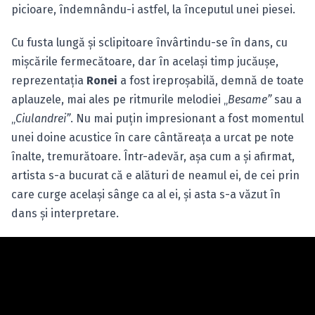
picioare, îndemnându-i astfel, la începutul unei piesei.
Cu fusta lungă şi sclipitoare învârtindu-se în dans, cu
mişcările fermecătoare, dar în acelaşi timp jucăuşe,
reprezentaţia
Ronei
a fost ireproşabilă, demnă de toate
aplauzele, mai ales pe ritmurile melodiei „
Besame”
sau a
„
Ciulandrei”
. Nu mai puţin impresionant a fost momentul
unei doine acustice în care cântăreaţa a urcat pe note
înalte, tremurătoare. Într-adevăr, aşa cum a şi afirmat,
artista s-a bucurat că e alături de neamul ei, de cei prin
care curge acelaşi sânge ca al ei, şi asta s-a văzut în
dans şi interpretare.