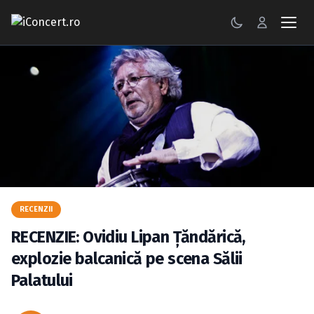
CONCERTE
FESTIVALURI
PETRECERI
ŞTIRI
RECENZII
RECENZII
GALERII FOTO
RECENZIE: Ovidiu Lipan Ţăndărică,
BILETE
explozie balcanică pe scena Sălii
Palatului
Autentificare