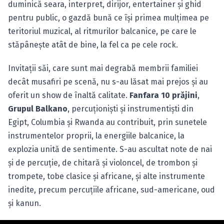
duminică seara, interpret, dirijor, entertainer şi ghid
pentru public, o gazdă bună ce îşi primea mulţimea pe
teritoriul muzical, al ritmurilor balcanice, pe care le
stăpâneşte atât de bine, la fel ca pe cele rock.
Invitaţii săi, care sunt mai degrabă membrii familiei
decât musafiri pe scenă, nu s-au lăsat mai prejos şi au
oferit un show de înaltă calitate.
Fanfara 10 prăjini
,
Grupul Balkano
, percuţionişti şi instrumentişti din
Egipt, Columbia şi Rwanda au contribuit, prin sunetele
instrumentelor proprii, la energiile balcanice, la
explozia unită de sentimente. S-au ascultat note de nai
şi de percuţie, de chitară şi violoncel, de trombon şi
trompete, tobe clasice şi africane, şi alte instrumente
inedite, precum percuţiile africane, sud-americane, oud
şi kanun.