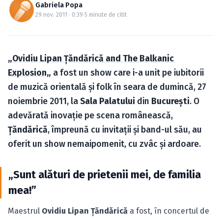
Caută în site...
Gabriela Popa
29 nov. 2011 · 0:39
·
5 minute de citit
„
Ovidiu Lipan Ţăndărică and The Balkanic
Explosion
„
a fost un show care i-a unit pe iubitorii
de muzică orientală şi folk în seara de dumincă, 27
noiembrie 2011, la
Sala Palatului
din
Bucureşti
. O
adevărată inovaţie pe scena românească,
Ţăndărică
, împreună cu invitaţii şi band-ul său, au
oferit un show nemaipomenit, cu zvâc şi ardoare.
„Sunt alături de prietenii mei, de familia
mea!”
Maestrul
Ovidiu Lipan Ţăndărică
a fost, în concertul de