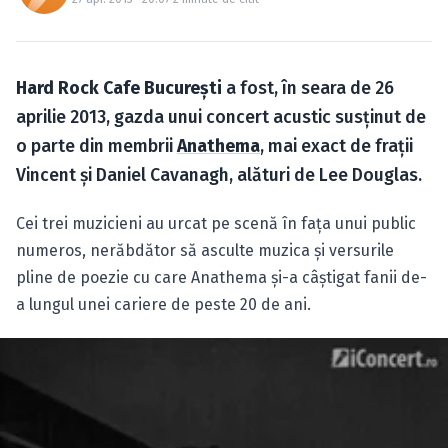
Caută în site...
Hard Rock Cafe
Bucureşti
a fost, în seara de 26
aprilie 2013, gazda unui concert acustic susţinut de
o parte din membrii
Anathema
, mai exact de fraţii
Vincent şi Daniel Cavanagh, alături de Lee Douglas.
Cei trei muzicieni au urcat pe scenă în faţa unui public
numeros, nerăbdător să asculte muzica şi versurile
pline de poezie cu care Anathema şi-a câştigat fanii de-
a lungul unei cariere de peste 20 de ani.