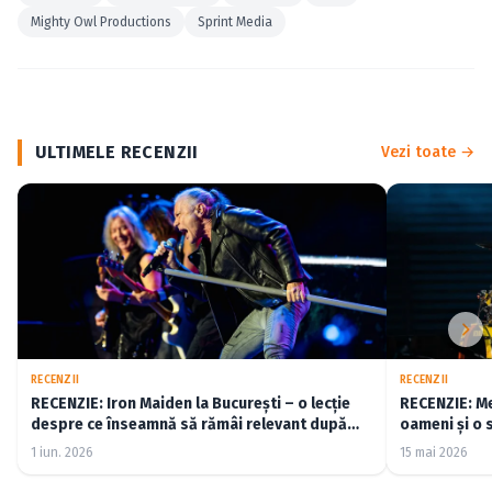
Mighty Owl Productions
Sprint Media
ULTIMELE RECENZII
Vezi toate →
RECENZII
RECENZII
RECENZIE: Iron Maiden la București – o lecție
RECENZIE: Me
despre ce înseamnă să rămâi relevant după
oameni și o 
cincizeci de ani (FOTO)
1 iun. 2026
15 mai 2026