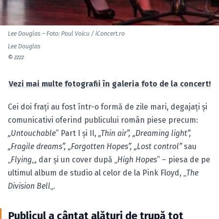
Lee Douglas – Foto: Paul Voicu / iConcert.ro
Lee Douglas
©
zzzz
Vezi mai multe fotografii în galeria foto de la concert!
Cei doi fraţi au fost într-o formă de zile mari, degajaţi şi
comunicativi oferind publicului român piese precum:
„Untouchable
” Part I şi II,
„Thin air”, „Dreaming light”,
„Fragile dreams”, „Forgotten Hopes”, „Lost control”
sau
„
Flying
„, dar şi un cover după „
High Hopes
” – piesa de pe
ultimul album de studio al celor de la Pink Floyd, „
The
Division Bell
„.
Publicul a cântat alături de trupă tot