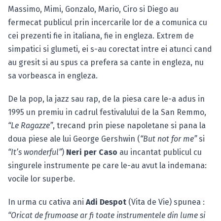
Massimo, Mimi, Gonzalo, Mario, Ciro si Diego au
fermecat publicul prin incercarile lor de a comunica cu
cei prezenti fie in italiana, fie in engleza. Extrem de
simpatici si glumeti, ei s-au corectat intre ei atunci cand
au gresit si au spus ca prefera sa cante in engleza, nu
sa vorbeasca in engleza.
De la pop, la jazz sau rap, de la piesa care le-a adus in
1995 un premiu in cadrul festivalului de la San Remmo,
“Le Ragazze”
, trecand prin piese napoletane si pana la
doua piese ale lui George Gershwin (
“But not for me”
si
“It’s wonderful”
)
Neri per Caso
au incantat publicul cu
singurele instrumente pe care le-au avut la indemana:
vocile lor superbe.
In urma cu cativa ani
Adi Despot
(Vita de Vie) spunea :
“Oricat de frumoase ar fi toate instrumentele din lume si