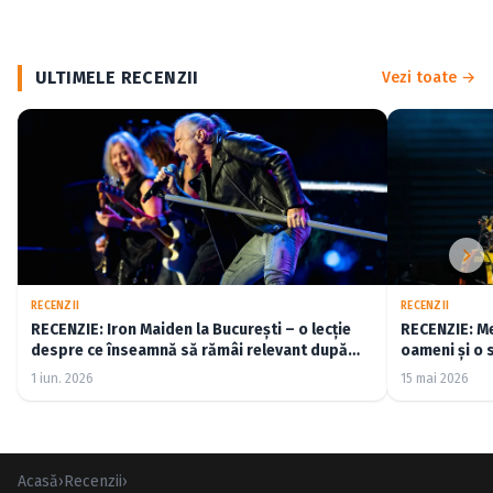
ULTIMELE RECENZII
Vezi toate →
RECENZII
RECENZII
RECENZIE: Iron Maiden la București – o lecție
RECENZIE: Me
despre ce înseamnă să rămâi relevant după
oameni și o 
cincizeci de ani (FOTO)
1 iun. 2026
15 mai 2026
Acasă
›
Recenzii
›