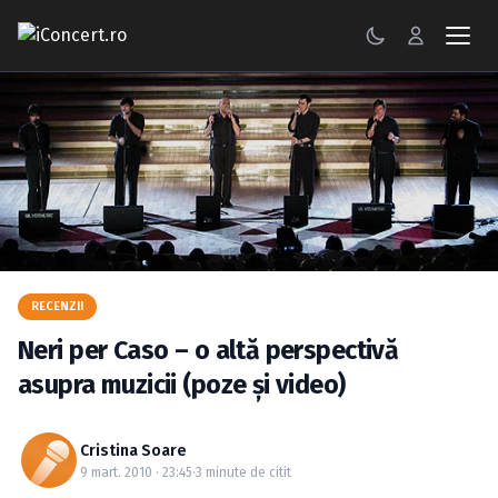
CONCERTE
FESTIVALURI
PETRECERI
ŞTIRI
RECENZII
RECENZII
Neri per Caso – o altă perspectivă
GALERII FOTO
asupra muzicii (poze şi video)
BILETE
Cristina Soare
Autentificare
9 mart. 2010 · 23:45
·
3 minute de citit