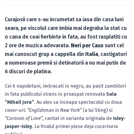
Caută în site...
Curajosii care s-au incumetat sa iasa din casa luni
seara, pe viscolul care imbia mai degraba la stat cu
o cana de ceai fierbinte in fata, au fost rasplatiti cu
2 ore de muzica adevarata.
Neri per Caso
sunt cel
mai cunoscut grup a cappella din
Italia
, castigatori
a numeroase premii si detinatorii a nu mai putin de
6 discuri de platina.
Cei 6 napoletani, imbracati in negru, au pasit zambitori
in fata publicului strans in proaspat renovata
Sala
“Mihail Jora”
. Au ales sa inceapa spectacolul cu doua
cover-uri:
“Englishman in New York”
(a lui Sting) si
“Caravan of Love”
, cantat in varianta originala de
Isley-
Jasper-Isley
. La finalul primei piese deja cucerisera