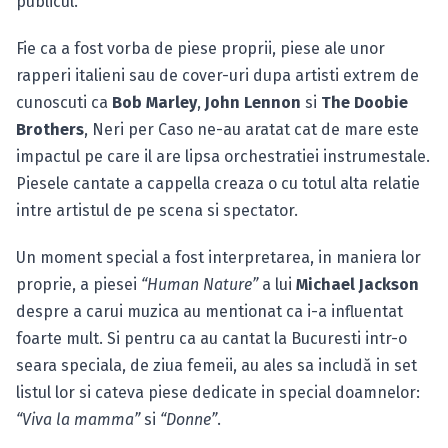
publicul.
Fie ca a fost vorba de piese proprii, piese ale unor
rapperi italieni sau de cover-uri dupa artisti extrem de
cunoscuti ca
Bob Marley
,
John Lennon
si
The Doobie
Brothers
, Neri per Caso ne-au aratat cat de mare este
impactul pe care il are lipsa orchestratiei instrumestale.
Piesele cantate a cappella creaza o cu totul alta relatie
intre artistul de pe scena si spectator.
Un moment special a fost interpretarea, in maniera lor
proprie, a piesei
“Human Nature”
a lui
Michael Jackson
despre a carui muzica au mentionat ca i-a influentat
foarte mult. Si pentru ca au cantat la Bucuresti intr-o
seara speciala, de ziua femeii, au ales sa includă in set
listul lor si cateva piese dedicate in special doamnelor:
“Viva la mamma”
si
“Donne”
.