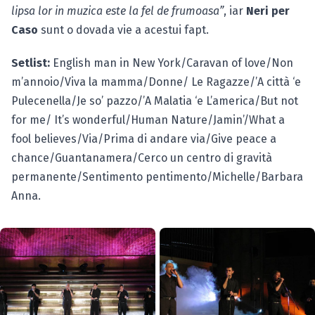
lipsa lor in muzica este la fel de frumoasa”
, iar
Neri per
Caso
sunt o dovada vie a acestui fapt.
Setlist:
English man in New York/Caravan of love/Non
m’annoio/Viva la mamma/Donne/ Le Ragazze/’A città ‘e
Pulecenella/Je so’ pazzo/’A Malatia ‘e L’america/But not
for me/ It’s wonderful/Human Nature/Jamin’/What a
fool believes/Via/Prima di andare via/Give peace a
chance/Guantanamera/Cerco un centro di gravità
permanente/Sentimento pentimento/Michelle/Barbara
Anna.