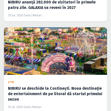
NIBIRU anunță 282.000 de vizitatori în primele
patru zile. GALAXIA va reveni în 2027
20 iul. 2026
·
Sarău Marian
ŞTIRI
NIBIRU se deschide la Costinești. Noua destinație
de entertainment de pe litoral dă startul primului
sezon
16 iul. 2026
·
Sarău Marian