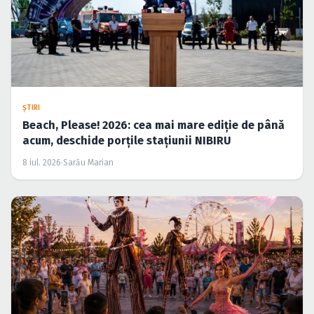
ŞTIRI
Beach, Please! 2026: cea mai mare ediție de până
acum, deschide porțile stațiunii NIBIRU
8 iul. 2026
·
Sarău Marian