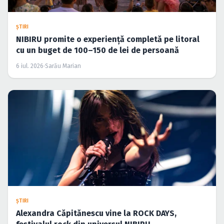
ŞTIRI
NIBIRU promite o experiență completă pe litoral
cu un buget de 100–150 de lei de persoană
6 iul. 2026
·
Sarău Marian
ŞTIRI
Alexandra Căpitănescu vine la ROCK DAYS,