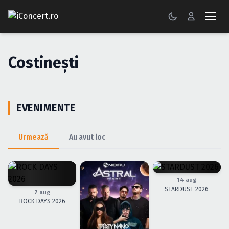
CONCERTE
Costineşti
FESTIVALURI
PETRECERI
EVENIMENTE
ŞTIRI
Urmează
Au avut loc
RECENZII
GALERII FOTO
14 aug
BILETE
STARDUST 2026
7 aug
ROCK DAYS 2026
Autentificare