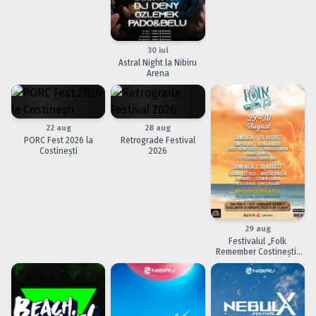
Caută în site...
30 iul
Astral Night la Nibiru
Arena
22 aug
28 aug
PORC Fest 2026 la
Retrograde Festival
Costinești
2026
29 aug
Festivalul „Folk
Remember Costinești”
2026