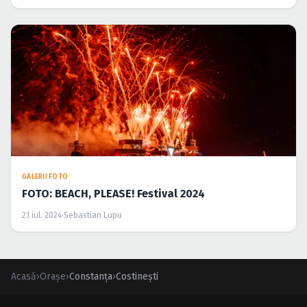
GALERII FOTO
FOTO: BEACH, PLEASE! Festival 2024
21 iul. 2024
·
Sebastian Lupu
Acasă
›
Orașe
›
Constanța
›
Costineşti