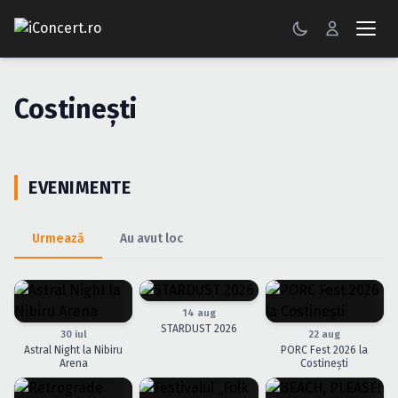
CONCERTE
Costineşti
FESTIVALURI
PETRECERI
EVENIMENTE
ŞTIRI
Urmează
Au avut loc
RECENZII
GALERII FOTO
14 aug
BILETE
STARDUST 2026
30 iul
22 aug
Astral Night la Nibiru
PORC Fest 2026 la
Autentificare
Arena
Costinești