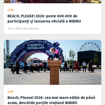
ŞTIRI
BEACH, PLEASE! 2026: peste 600.000 de
participanți și lansarea oficială a NIBIRU
14 iul. 2026
·
Sarău Marian
ŞTIRI
Beach, Please! 2026: cea mai mare ediție de până
acum, deschide porțile stațiunii NIBIRU