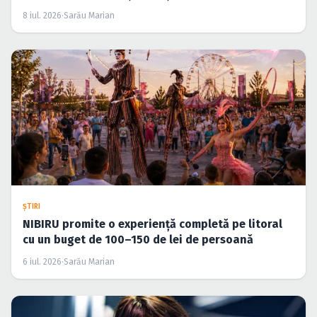
8 iul. 2026
·
Sarău Marian
ŞTIRI
NIBIRU promite o experiență completă pe litoral
cu un buget de 100–150 de lei de persoană
6 iul. 2026
·
Sarău Marian