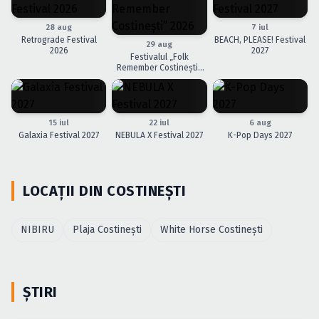
Caută în site...
28 aug
7 iul
Retrograde Festival
BEACH, PLEASE! Festival
29 aug
2026
2027
Festivalul „Folk
Remember Costinești”
2026
15 iul
22 iul
6 aug
Galaxia Festival 2027
NEBULA X Festival 2027
K-Pop Days 2027
LOCAȚII DIN COSTINEŞTI
NIBIRU
Plaja Costineşti
White Horse Costineşti
ȘTIRI