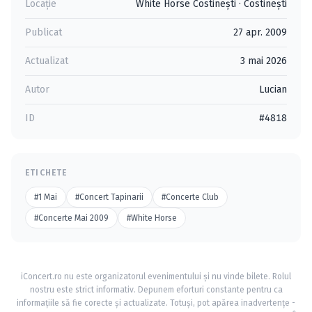
Locație
White Horse Costineşti
·
Costineşti
Publicat
27 apr. 2009
Actualizat
3 mai 2026
Autor
Lucian
ID
#4818
ETICHETE
#1 Mai
#Concert Tapinarii
#Concerte Club
#Concerte Mai 2009
#White Horse
iConcert.ro nu este organizatorul evenimentului și nu vinde bilete. Rolul
nostru este strict informativ. Depunem eforturi constante pentru ca
informațiile să fie corecte și actualizate. Totuși, pot apărea inadvertențe -