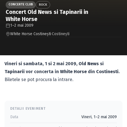
Caută în site...
CONCERTE CLUB
ROCK
Concert Old News si Tapinarii in
White Horse
1–2 mai 2009
White Horse Costineşti
·
Costineşti
Vineri si sambata, 1 si 2 mai 2009,
Old News
si
Tapinarii
vor concerta in
White Horse
din
Costinesti
.
Biletele se pot procura la intrare.
DETALII EVENIMENT
Data
Vineri, 1–2 mai 2009