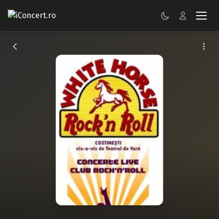
CONCERTE
FESTIVALURI
PETRECERI
ŞTIRI
RECENZII
GALERII FOTO
BILETE
Autentificare