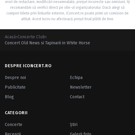
erori de redactare, modificări nesemnalate, prețuri incorecte sau omisiuni. Îți
recomandăm să verifici direct pe site-ul organizatorului. Dacă alegi să
cumperi bilete prin linkurile externe, iConcert.ro poate primi un comision de
afiliat. Acest lucru nu afectează prețul final plătit de tine.
Acasă
›
Concerte Club
›
Concert Old News si Tapinarii in White Horse
DESPRE ICONCERT.RO
Despre noi
Echipa
Publicitate
Newsletter
Blog
Contact
CATEGORII
Concerte
Ştiri
Recenzii
Galerii foto