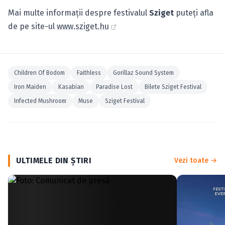
Mai multe informații despre festivalul
Sziget
puteți afla
de pe site-ul
www.sziget.hu
Children Of Bodom
Faithless
Gorillaz Sound System
Iron Maiden
Kasabian
Paradise Lost
Bilete Sziget Festival
Infected Mushroom
Muse
Sziget Festival
ULTIMELE DIN ŞTIRI
Vezi toate →