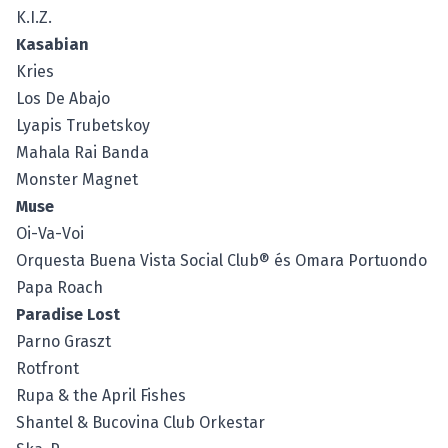
K.I.Z.
Kasabian
Kries
Los De Abajo
Lyapis Trubetskoy
Mahala Rai Banda
Monster Magnet
Muse
Oi-Va-Voi
Orquesta Buena Vista Social Club® és Omara Portuondo
Papa Roach
Paradise Lost
Parno Graszt
Rotfront
Rupa & the April Fishes
Shantel & Bucovina Club Orkestar