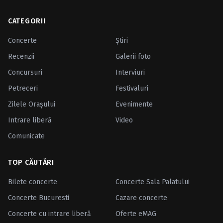
CATEGORII
Concerte
Ştiri
Recenzii
Galerii foto
Concursuri
Interviuri
Petreceri
Festivaluri
Zilele Oraşului
Evenimente
Intrare liberă
Video
Comunicate
TOP CĂUTĂRI
Bilete concerte
Concerte Sala Palatului
Concerte Bucuresti
Cazare concerte
Concerte cu intrare liberă
Oferte eMAG