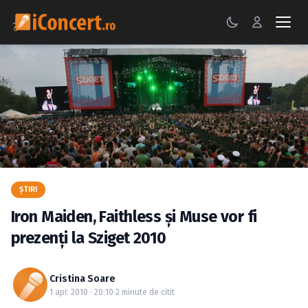
CONCERTE
FESTIVALURI
PETRECERI
ŞTIRI
RECENZII
ŞTIRI
Iron Maiden, Faithless şi Muse vor fi
GALERII FOTO
prezenţi la Sziget 2010
BILETE
Cristina Soare
Autentificare
1 apr. 2010 · 20:10
·
2 minute de citit