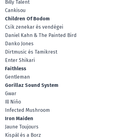
Billy Talent
Cankisou
Children Of Bodom
Csík zenekar és vendégei
Daniel Kahn & The Painted Bird
Danko Jones
Dirtmusic és Tamikrest
Enter Shikari
Faithless
Gentleman
Gorillaz Sound System
Gwar
Ill Niño
Infected Mushroom
Iron Maiden
Jaune Toujours
Kispál és a Borz