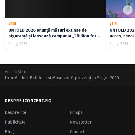
ŞTIRI
ŞTIRI
UNTOLD 2026 anunță măsuri extinse de
UNTOLD 2026:
siguranță și lansează campania „1 Billion for
acces, check-
Good”
6 aug. 2026
5 aug. 2026
Acasă
›
Ştiri
›
Iron Maiden, Faithless şi Muse vor fi prezenţi la Sziget 2010
DESPRE ICONCERT.RO
Despre noi
Echipa
Publicitate
Newsletter
Blog
Contact