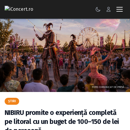
CONCERTE
FESTIVALURI
PETRECERI
ŞTIRI
RECENZII
FOTO: COMUNICAT DE PRESĂ
GALERII FOTO
ŞTIRI
BILETE
NIBIRU promite o experiență completă
Autentificare
pe litoral cu un buget de 100–150 de lei