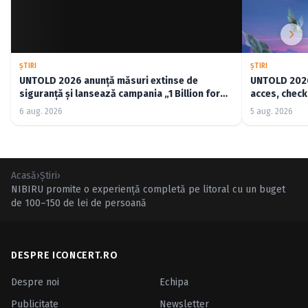
ŞTIRI
ŞTIRI
UNTOLD 2026 anunță măsuri extinse de
UNTOLD 2026:
siguranță și lansează campania „1 Billion for
acces, check-
Good”
6 aug. 2026
5 aug. 2026
Acasă
›
Ştiri
›
NIBIRU promite o experiență completă pe litoral cu un buget
de 100–150 de lei de persoană
DESPRE ICONCERT.RO
Despre noi
Echipa
Publicitate
Newsletter