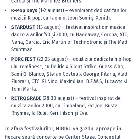
Carola și The Martinez Brothers.
K-Pop Days
(1-2 august) – eveniment dedicat fanilor
muzicii K-pop, cu Taemin, Jeon Somi și Xenith.
STARDUST
(15 august) – festival inspirat din muzica
dance a anilor ’90 și 2000, cu Haddaway, Corona, ATC,
Nana, Garcia, Eric Martin of Technotronic și The Mad
Stuntman.
PORC FEST
(22-23 august) – două zile dedicate hip-hop-
ului românesc, cu Deliric x Silent Strike, Guess Who,
Sami G, Blanco, Ștefan Costea x George Pitariu, Vlad
Flueraru, CTC, El Nino, Maximilian, D.Z.W.S, Lucawts și
Tomi Marfa.
RETROGRADE
(28-30 august) – festival inspirat de
muzica anilor 2000, cu Timbaland, Fat Joe, Busta
Rhymes, Ja Rule, Keri Hilson și Eve.
În afara festivalurilor, NIBIRU va găzdui aproape în
fiecare seară concerte pe Center Stage. Conceptul