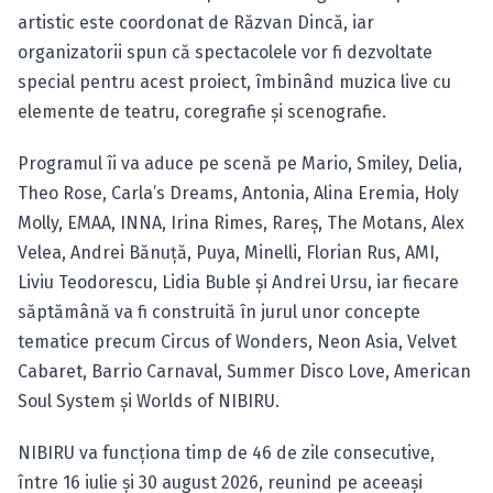
artistic este coordonat de Răzvan Dincă, iar
organizatorii spun că spectacolele vor fi dezvoltate
special pentru acest proiect, îmbinând muzica live cu
elemente de teatru, coregrafie și scenografie.
Programul îi va aduce pe scenă pe Mario, Smiley, Delia,
Theo Rose, Carla’s Dreams, Antonia, Alina Eremia, Holy
Molly, EMAA, INNA, Irina Rimes, Rareș, The Motans, Alex
Velea, Andrei Bănuță, Puya, Minelli, Florian Rus, AMI,
Liviu Teodorescu, Lidia Buble și Andrei Ursu, iar fiecare
săptămână va fi construită în jurul unor concepte
tematice precum Circus of Wonders, Neon Asia, Velvet
Cabaret, Barrio Carnaval, Summer Disco Love, American
Soul System și Worlds of NIBIRU.
NIBIRU va funcționa timp de 46 de zile consecutive,
între 16 iulie și 30 august 2026, reunind pe aceeași