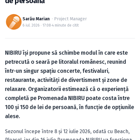
de persoană
Caută în site...
Sarău Marian
· Project Manager
6 iul. 2026 · 17:08
·
4 minute de citit
NIBIRU își propune să schimbe modul în care este
petrecută o seară pe litoralul românesc, reunind
într-un singur spațiu concerte, festivaluri,
restaurante, activități de divertisment și zone de
relaxare. Organizatorii estimează că o experiență
completă pe Promenada NIBIRU poate costa între
100 și 150 de lei de persoană, în funcție de opțiunile
alese.
Sezonul începe între 8 și 12 iulie 2026, odată cu Beach,
Please!, iar din 16 iulie Promenada NIBIRU va funcționa