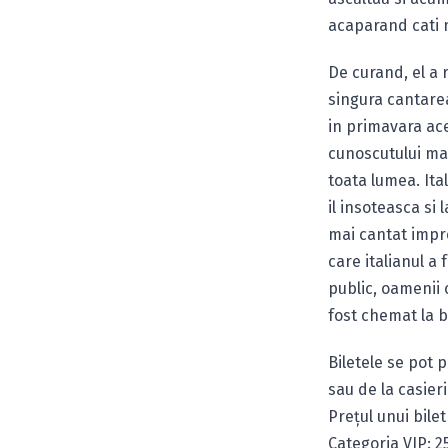
acaparand cati m
De curand, el a
singura cantare
in primavara ac
cunoscutului mag
toata lumea. Ita
il insoteasca si 
mai cantat impre
care italianul a
public, oamenii
fost chemat la b
Biletele se pot 
sau de la casier
Preţul unui bilet
Categoria VIP: 2