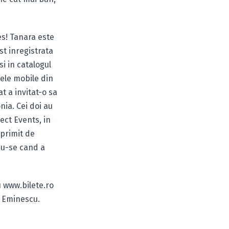
s! Tanara este
t inregistrata
 si in catalogul
ele mobile din
at a invitat-o sa
nia. Cei doi au
ect Events, in
 primit de
du-se cand a
u
www.bilete.ro
a Eminescu.