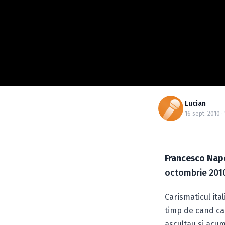
Lucian
16 sept. 2010 · 
Francesco Nap
octombrie 2010
Carismaticul ita
timp de cand car
ascultau si acum