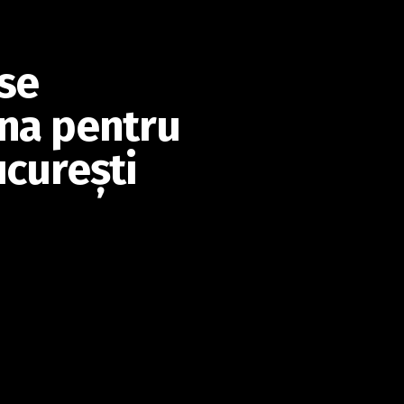
se
nna pentru
ucureşti