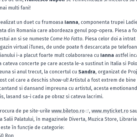
ai multi fani!
 realizat un duet cu frumoasa
Ianna
, componenta trupei Ladie
ata din Romania care abordeaza genul pop-opera. Piesa a fos
estui an si se numeste
Come Ho Fatto
. Piesa celor doi a intrat
azin virtual iTunes, de unde poate fi descarcata pe telefoan
lianului i-a placut foarte mult colaborarea cu
Ianna
astfel inc
la cateva concerte pe care acesta le-a sustinut in Italia si Polo
una si anul trecut, la concertul cu
Sandra
, organizat de Proj
 fost cel care a deschis show-ul! Artistul a fost extrem de bine
 cantand si dansand impreuna cu artistul, acesta emotionan
is, lasand sa-i cada pe obraz si cateva lacrimi.
procura de pe site-urile
www.biletoo.ro
,
www.myticket.ro
sa
ia Salii Palatului, în magazinele Diverta, Muzica Store, Librari
 este în funcţie de categorie:
50 Ron