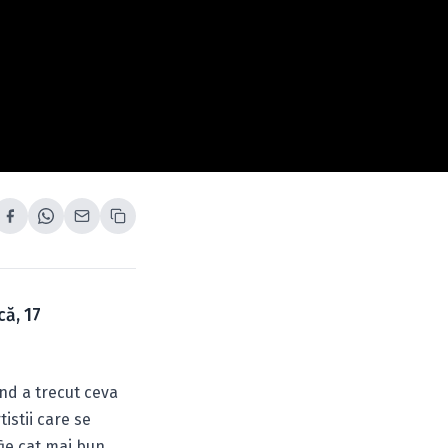
că, 17
and a trecut ceva
istii care se
ie cat mai bun,