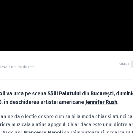
SHARE
12:45
·
2 minute de citit
oli
va urca pe scena
Sălii Palatului
din
Bucureşti
, dumini
, în deschiderea artistei americane
Jennifer Rush
.
lian ne da o lectie despre cum sa fii la moda chiar si atunci c
iera muzicala a atins apogeul! Chiar daca este unul dintre art
 20 de ani,
Francesco Napoli
se reinventeaza si incearca sa f